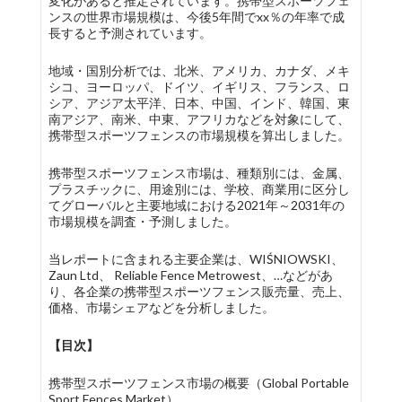
変化があると推定されています。携帯型スポーツフェ
ンスの世界市場規模は、今後5年間でxx％の年率で成
長すると予測されています。
地域・国別分析では、北米、アメリカ、カナダ、メキ
シコ、ヨーロッパ、ドイツ、イギリス、フランス、ロ
シア、アジア太平洋、日本、中国、インド、韓国、東
南アジア、南米、中東、アフリカなどを対象にして、
携帯型スポーツフェンスの市場規模を算出しました。
携帯型スポーツフェンス市場は、種類別には、金属、
プラスチックに、用途別には、学校、商業用に区分し
てグローバルと主要地域における2021年～2031年の
市場規模を調査・予測しました。
当レポートに含まれる主要企業は、WIŚNIOWSKI、
Zaun Ltd、 Reliable Fence Metrowest、…などがあ
り、各企業の携帯型スポーツフェンス販売量、売上、
価格、市場シェアなどを分析しました。
【目次】
携帯型スポーツフェンス市場の概要（Global Portable
Sport Fences Market）