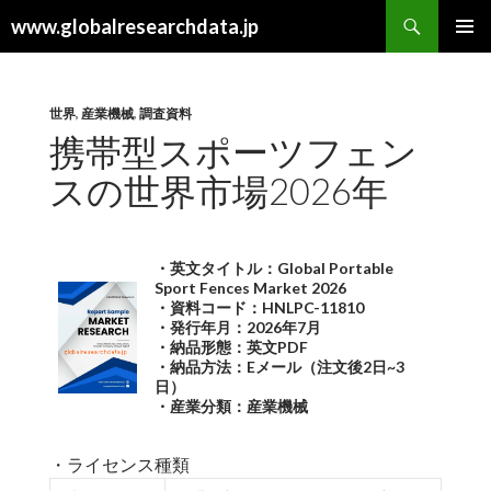
検
www.globalresearchdata.jp
索
コ
メインメ
ン
ニュー
テ
ン
世界
,
産業機械
,
調査資料
ツ
携帯型スポーツフェン
へ
スの世界市場2026年
ス
キ
ッ
プ
・英文タイトル：Global Portable
Sport Fences Market 2026
・資料コード：HNLPC-11810
・発行年月：2026年7月
・納品形態：英文PDF
・納品方法：Eメール（注文後2日~3
日）
・産業分類：産業機械
・ライセンス種類