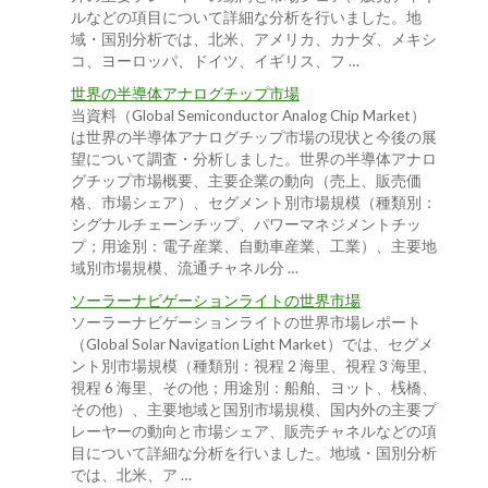
ルなどの項目について詳細な分析を行いました。地
域・国別分析では、北米、アメリカ、カナダ、メキシ
コ、ヨーロッパ、ドイツ、イギリス、フ …
世界の半導体アナログチップ市場
当資料（Global Semiconductor Analog Chip Market）
は世界の半導体アナログチップ市場の現状と今後の展
望について調査・分析しました。世界の半導体アナロ
グチップ市場概要、主要企業の動向（売上、販売価
格、市場シェア）、セグメント別市場規模（種類別：
シグナルチェーンチップ、パワーマネジメントチッ
プ；用途別：電子産業、自動車産業、工業）、主要地
域別市場規模、流通チャネル分 …
ソーラーナビゲーションライトの世界市場
ソーラーナビゲーションライトの世界市場レポート
（Global Solar Navigation Light Market）では、セグメ
ント別市場規模（種類別：視程 2 海里、視程 3 海里、
視程 6 海里、その他；用途別：船舶、ヨット、桟橋、
その他）、主要地域と国別市場規模、国内外の主要プ
レーヤーの動向と市場シェア、販売チャネルなどの項
目について詳細な分析を行いました。地域・国別分析
では、北米、ア …