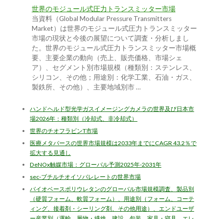
世界のモジュール式圧力トランスミッター市場
当資料（Global Modular Pressure Transmitters
Market）は世界のモジュール式圧力トランスミッター
市場の現状と今後の展望について調査・分析しまし
た。世界のモジュール式圧力トランスミッター市場概
要、主要企業の動向（売上、販売価格、市場シェ
ア）、セグメント別市場規模（種類別：ステンレス、
シリコン、その他；用途別：化学工業、石油・ガス、
製鉄所、その他）、主要地域別市 …
ハンドヘルド型光学ガスイメージングカメラの世界及び日本市
場2026年：種類別（冷却式、非冷却式）
世界のチオフラビンT市場
医療メタバースの世界市場規模は2033年までにCAGR 43.2％で
拡大する見通し
DeNOx触媒市場：グローバル予測2025年-2031年
sec-ブチルチオイソバレレートの世界市場
バイオベースポリウレタンのグローバル市場規模調査、製品別
（硬質フォーム、軟質フォーム）、用途別（フォーム、コーテ
ィング、接着剤・シーリング剤、その他用途）、エンドユーザ
ー産業別（運輸、履物・繊維、建設、包装、家具・寝具、エレ