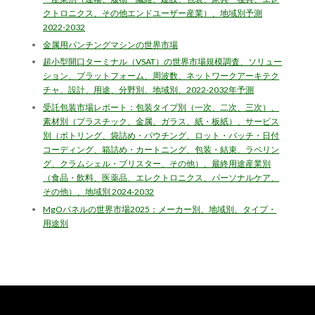
クトロニクス、その他エンドユーザー産業）、地域別予測
2022-2032
金属用パンチングマシンの世界市場
超小型開口ターミナル（VSAT）の世界市場規模調査、ソリュー
ション、プラットフォーム、周波数、ネットワークアーキテク
チャ、設計、用途、分野別、地域別、2022-2032年予測
受託包装市場レポート：包装タイプ別（一次、二次、三次）、
素材別（プラスチック、金属、ガラス、紙・板紙）、サービス
別（ボトリング、袋詰め・パウチング、ロット・バッチ・日付
コーディング、箱詰め・カートニング、包装・結束、ラベリン
グ、クラムシェル・ブリスター、その他）、最終用途産業別
（食品・飲料、医薬品、エレクトロニクス、パーソナルケア、
その他）、地域別 2024-2032
MgOパネルの世界市場2025：メーカー別、地域別、タイプ・
用途別