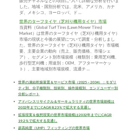
販売チャネルなどの項目について詳細な分析を行いま
した。地域・国別分析では、北米、アメリカ、カナ
ダ、メキシコ、ヨーロッパ、ド …
世界のターフタイヤ（芝刈り機用タイヤ）市場
当資料（Global Turf Tires (Lawn Mower Tires)
Market）は世界のターフタイヤ（芝刈り機用タイヤ）
市場の現状と今後の展望について調査・分析しまし
た。世界のターフタイヤ（芝刈り機用タイヤ）市場概
要、主要企業の動向（売上、販売価格、市場シェ
ア）、セグメント別市場規模（種類別：乗用芝刈機、
歩行型芝刈機；用途別：OEM、アフターマーケッ
ト）、主要地域別市場規模、流通チ …
世界の凍結乾燥装置＆サービス市場（2025 – 2034）：モダリ
ティ別、分子種類別、技術別、操作規模別、エンドユーザー別
分析レポート
アドバンスリサイクル＆サーキュラリティの世界市場規模は
2032年までにCAGR 8.23％で拡大する見通し
拡張現実＆仮想現実の世界市場規模は2032年までにCAGR
19.2％で拡大する見通し
超高純度（UHP）フィッティングの世界市場