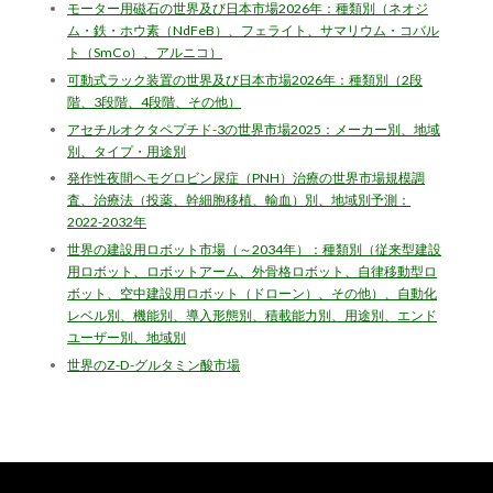
モーター用磁石の世界及び日本市場2026年：種類別（ネオジ
ム・鉄・ホウ素（NdFeB）、フェライト、サマリウム・コバル
ト（SmCo）、アルニコ）
可動式ラック装置の世界及び日本市場2026年：種類別（2段
階、3段階、4段階、その他）
アセチルオクタペプチド-3の世界市場2025：メーカー別、地域
別、タイプ・用途別
発作性夜間ヘモグロビン尿症（PNH）治療の世界市場規模調
査、治療法（投薬、幹細胞移植、輸血）別、地域別予測：
2022-2032年
世界の建設用ロボット市場（～2034年）：種類別（従来型建設
用ロボット、ロボットアーム、外骨格ロボット、自律移動型ロ
ボット、空中建設用ロボット（ドローン）、その他）、自動化
レベル別、機能別、導入形態別、積載能力別、用途別、エンド
ユーザー別、地域別
世界のZ-D-グルタミン酸市場