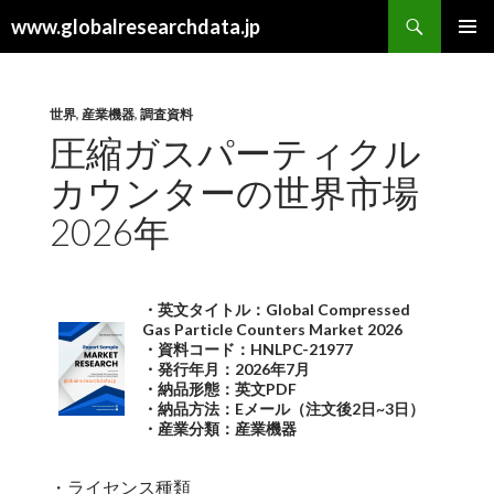
検
www.globalresearchdata.jp
索
コ
メインメ
ン
ニュー
テ
ン
世界
,
産業機器
,
調査資料
ツ
圧縮ガスパーティクル
へ
カウンターの世界市場
ス
キ
2026年
ッ
プ
・英文タイトル：Global Compressed
Gas Particle Counters Market 2026
・資料コード：HNLPC-21977
・発行年月：2026年7月
・納品形態：英文PDF
・納品方法：Eメール（注文後2日~3日）
・産業分類：産業機器
・ライセンス種類