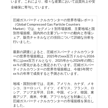
います。これにより、様々な産業において品質向上や安
全確保に寄与しています。
圧縮ガスパーティクルカウンターの世界市場レポート
（Global Compressed Gas Particle Counters
Market）では、セグメント別市場規模、主要地域と国
別市場規模、国内外の主要プレーヤーの動向と市場シ
ェア、販売チャネルなどの項目について詳細な分析を
行いました。
最新の調査によると、圧縮ガスパーティクルカウンタ
ーの世界市場規模は、2025年のxxx百万ドルから2026
年にはxxx百万ドルとなり、2025年から2026年の間に
xx％の変化があると推定されています。圧縮ガスパー
ティクルカウンターの世界市場規模は、今後5年間で
xx％の年率で成長すると予測されています。
地域・国別分析では、北米、アメリカ、カナダ、メキ
シコ、ヨーロッパ、ドイツ、イギリス、フランス、ロ
シア、アジア太平洋、日本、中国、インド、韓国、東
南アジア、南米、中東、アフリカなどを対象にして、
圧縮ガスパーティクルカウンターの市場規模を算出し
ました。