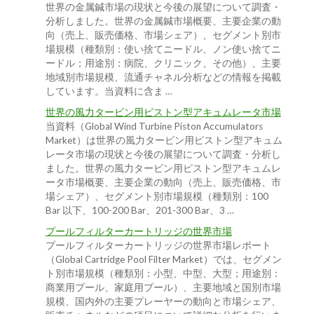
世界の金属鍼市場の現状と今後の展望について調査・
分析しました。世界の金属鍼市場概要、主要企業の動
向（売上、販売価格、市場シェア）、セグメント別市
場規模（種類別：使い捨てニードル、ノン使い捨てニ
ードル；用途別：病院、クリニック、その他）、主要
地域別市場規模、流通チャネル分析などの情報を掲載
しています。当資料に含ま …
世界の風力タービン用ピストン型アキュムレータ市場
当資料（Global Wind Turbine Piston Accumulators
Market）は世界の風力タービン用ピストン型アキュム
レータ市場の現状と今後の展望について調査・分析し
ました。世界の風力タービン用ピストン型アキュムレ
ータ市場概要、主要企業の動向（売上、販売価格、市
場シェア）、セグメント別市場規模（種類別：100
Bar 以下、100-200 Bar、201-300 Bar、3 …
プールフィルターカートリッジの世界市場
プールフィルターカートリッジの世界市場レポート
（Global Cartridge Pool Filter Market）では、セグメン
ト別市場規模（種類別：小型、中型、大型；用途別：
商業用プール、家庭用プール）、主要地域と国別市場
規模、国内外の主要プレーヤーの動向と市場シェア、