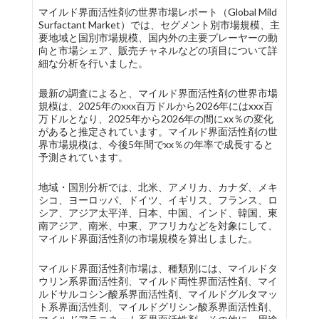
マイルド界面活性剤の世界市場レポート（Global Mild
Surfactant Market）では、セグメント別市場規模、主
要地域と国別市場規模、国内外の主要プレーヤーの動
向と市場シェア、販売チャネルなどの項目について詳
細な分析を行いました。
最新の調査によると、マイルド界面活性剤の世界市場
規模は、2025年のxxx百万ドルから2026年にはxxx百
万ドルとなり、2025年から2026年の間にxx％の変化
があると推定されています。マイルド界面活性剤の世
界市場規模は、今後5年間でxx％の年率で成長すると
予測されています。
地域・国別分析では、北米、アメリカ、カナダ、メキ
シコ、ヨーロッパ、ドイツ、イギリス、フランス、ロ
シア、アジア太平洋、日本、中国、インド、韓国、東
南アジア、南米、中東、アフリカなどを対象にして、
マイルド界面活性剤の市場規模を算出しました。
マイルド界面活性剤市場は、種類別には、マイルドタ
ウリン系界面活性剤、マイルド両性界面活性剤、マイ
ルドサルコシン酸系界面活性剤、マイルドグルタマッ
ト系界面活性剤、マイルドグリシン酸系界面活性剤、