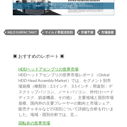
MILD SURFACTANT
マイルド界面活性剤
市場予測
市場規模
▣ おすすめのレポート ▣
HDDヘッドアセンブリの世界市場
HDDヘッドアセンブリの世界市場レポート（Global
HDD Head Assembly Market）では、セグメント別市
場規模（種類別：2.5インチ、3.5インチ；用途別：デ
スクトップパソコン、ノートパソコン、外付けハード
ディスク、娯楽機器、その他）、主要地域と国別市場
規模、国内外の主要プレーヤーの動向と市場シェア、
販売チャネルなどの項目について詳細な分析を行いま
した。地域・国別分析では、北 …
回転弁の世界市場