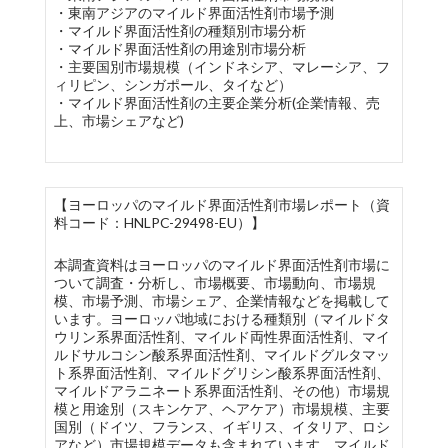
・東南アジアのマイルド界面活性剤市場予測
・マイルド界面活性剤の種類別市場分析
・マイルド界面活性剤の用途別市場分析
・主要国別市場規模（インドネシア、マレーシア、フ
ィリピン、シンガポール、タイなど）
・マイルド界面活性剤の主要企業分析(企業情報、売
上、市場シェアなど)
【ヨーロッパのマイルド界面活性剤市場レポート（資
料コード：HNLPC-29498-EU）】
本調査資料はヨーロッパのマイルド界面活性剤市場に
ついて調査・分析し、市場概要、市場動向、市場規
模、市場予測、市場シェア、企業情報などを掲載して
います。ヨーロッパ地域における種類別（マイルドタ
ウリン系界面活性剤、マイルド両性界面活性剤、マイ
ルドサルコシン酸系界面活性剤、マイルドグルタマッ
ト系界面活性剤、マイルドグリシン酸系界面活性剤、
マイルドアラニネート系界面活性剤、その他）市場規
模と用途別（スキンケア、ヘアケア）市場規模、主要
国別（ドイツ、フランス、イギリス、イタリア、ロシ
アなど）市場規模データも含まれています。マイルド