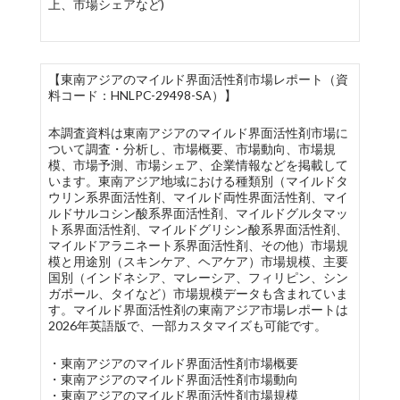
上、市場シェアなど)
【東南アジアのマイルド界面活性剤市場レポート（資
料コード：HNLPC-29498-SA）】
本調査資料は東南アジアのマイルド界面活性剤市場に
ついて調査・分析し、市場概要、市場動向、市場規
模、市場予測、市場シェア、企業情報などを掲載して
います。東南アジア地域における種類別（マイルドタ
ウリン系界面活性剤、マイルド両性界面活性剤、マイ
ルドサルコシン酸系界面活性剤、マイルドグルタマッ
ト系界面活性剤、マイルドグリシン酸系界面活性剤、
マイルドアラニネート系界面活性剤、その他）市場規
模と用途別（スキンケア、ヘアケア）市場規模、主要
国別（インドネシア、マレーシア、フィリピン、シン
ガポール、タイなど）市場規模データも含まれていま
す。マイルド界面活性剤の東南アジア市場レポートは
2026年英語版で、一部カスタマイズも可能です。
・東南アジアのマイルド界面活性剤市場概要
・東南アジアのマイルド界面活性剤市場動向
・東南アジアのマイルド界面活性剤市場規模