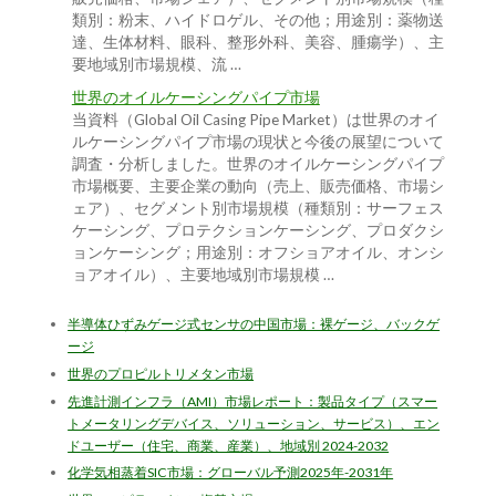
類別：粉末、ハイドロゲル、その他；用途別：薬物送
達、生体材料、眼科、整形外科、美容、腫瘍学）、主
要地域別市場規模、流 …
世界のオイルケーシングパイプ市場
当資料（Global Oil Casing Pipe Market）は世界のオイ
ルケーシングパイプ市場の現状と今後の展望について
調査・分析しました。世界のオイルケーシングパイプ
市場概要、主要企業の動向（売上、販売価格、市場シ
ェア）、セグメント別市場規模（種類別：サーフェス
ケーシング、プロテクションケーシング、プロダクシ
ョンケーシング；用途別：オフショアオイル、オンシ
ョアオイル）、主要地域別市場規模 …
半導体ひずみゲージ式センサの中国市場：裸ゲージ、バックゲ
ージ
世界のプロピルトリメタン市場
先進計測インフラ（AMI）市場レポート：製品タイプ（スマー
トメータリングデバイス、ソリューション、サービス）、エン
ドユーザー（住宅、商業、産業）、地域別 2024-2032
化学気相蒸着SIC市場：グローバル予測2025年-2031年