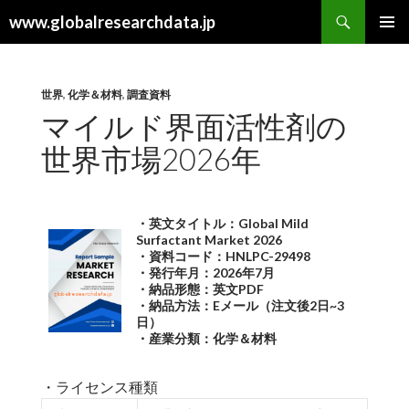
検
www.globalresearchdata.jp
索
コ
メインメ
ン
ニュー
テ
ン
世界
,
化学＆材料
,
調査資料
ツ
マイルド界面活性剤の
へ
世界市場2026年
ス
キ
ッ
プ
・英文タイトル：Global Mild
Surfactant Market 2026
・資料コード：HNLPC-29498
・発行年月：2026年7月
・納品形態：英文PDF
・納品方法：Eメール（注文後2日~3
日）
・産業分類：化学＆材料
・ライセンス種類