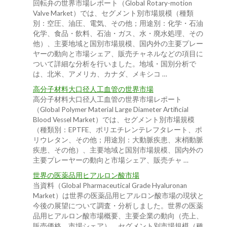
回転弁の世界市場レポート（Global Rotary-motion
Valve Market）では、セグメント別市場規模（種類
別：空圧、油圧、電気、その他；用途別：化学・石油
化学、食品・飲料、石油・ガス、水・廃水処理、その
他）、主要地域と国別市場規模、国内外の主要プレー
ヤーの動向と市場シェア、販売チャネルなどの項目に
ついて詳細な分析を行いました。地域・国別分析で
は、北米、アメリカ、カナダ、メキシコ …
高分子材料大口径人工血管の世界市場
高分子材料大口径人工血管の世界市場レポート
（Global Polymer Material Large Diameter Artificial
Blood Vessel Market）では、セグメント別市場規模
（種類別：EPTFE、ポリエチレンテレフタレート、ポ
リウレタン、その他；用途別：大動脈疾患、末梢動脈
疾患、その他）、主要地域と国別市場規模、国内外の
主要プレーヤーの動向と市場シェア、販売チャ …
世界の医薬品用ヒアルロン酸市場
当資料（Global Pharmaceutical Grade Hyaluronan
Market）は世界の医薬品用ヒアルロン酸市場の現状と
今後の展望について調査・分析しました。世界の医薬
品用ヒアルロン酸市場概要、主要企業の動向（売上、
販売価格、市場シェア）、セグメント別市場規模（種