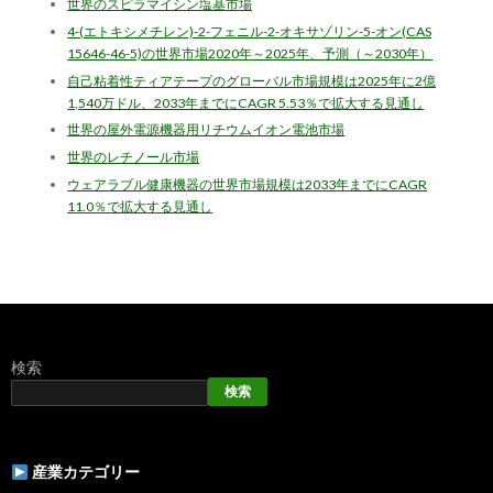
世界のスピラマイシン塩基市場
4-(エトキシメチレン)-2-フェニル-2-オキサゾリン-5-オン(CAS
15646-46-5)の世界市場2020年～2025年、予測（～2030年）
自己粘着性ティアテープのグローバル市場規模は2025年に2億
1,540万ドル、2033年までにCAGR 5.53％で拡大する見通し
世界の屋外電源機器用リチウムイオン電池市場
世界のレチノール市場
ウェアラブル健康機器の世界市場規模は2033年までにCAGR
11.0％で拡大する見通し
検索
検索
産業カテゴリー