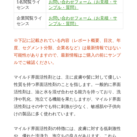
1名閲覧ライ
お問い合わせフォーム（お見積・サ
センス
ンプル・質問）
企業閲覧ライ
お問い合わせフォーム（お見積・サ
センス
ンプル・質問）
※下記に記載されている内容（レポート概要、目次、年
度、セグメント分類、企業名など）は最新情報ではない
可能性がありますので、最新情報はご購入の前にサンプ
ルでご確認ください。
マイルド界面活性剤とは、主に皮膚や髪に対して優しい
性質を持つ界面活性剤のことを指します。一般的に界面
活性剤は、油と水を混ぜ合わせる能力を持っており、洗
浄や乳化、泡立てる機能を果たしますが、マイルド界面
活性剤はその中でも特に刺激が少なく、敏感肌や子供向
けの製品に多く使われています。
マイルド界面活性剤の特徴には、皮膚に対する低刺激性
や、優れた洗浄力、泡立ちの良さがあります。これら