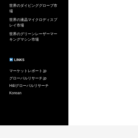
世界のダイビンググローブ市
場
世界の液晶マイクロディスプ
レイ市場
世界のグリーンレーザーマー
キングマシン市場
LINKS
マーケットレポート.jp
グローバルリサーチ.jp
H&Iグローバルリサーチ
Korean