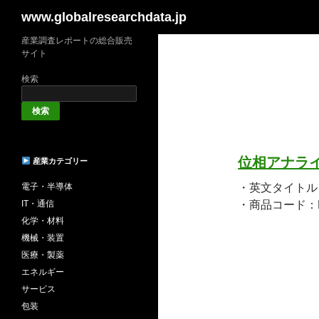
検
www.globalresearchdata.jp
索
産業調査レポートの総合販売
サイト
検索
検索
位相アナラ
産業カテゴリー
電子・半導体
・英文タイトル：Glo
IT・通信
・商品コード：HN
化学・材料
機械・装置
医療・製薬
エネルギー
サービス
包装