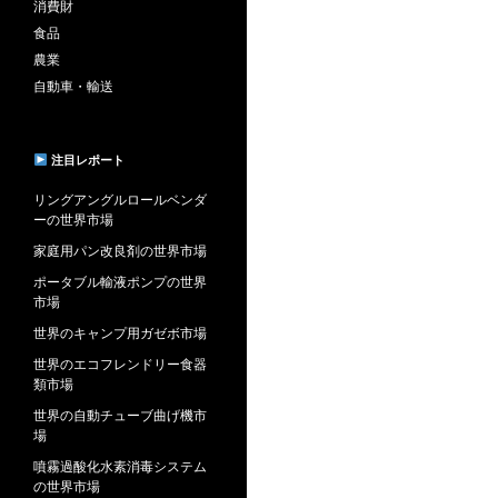
消費財
食品
農業
自動車・輸送
注目レポート
リングアングルロールベンダ
ーの世界市場
家庭用パン改良剤の世界市場
ポータブル輸液ポンプの世界
市場
世界のキャンプ用ガゼボ市場
世界のエコフレンドリー食器
類市場
世界の自動チューブ曲げ機市
場
噴霧過酸化水素消毒システム
の世界市場