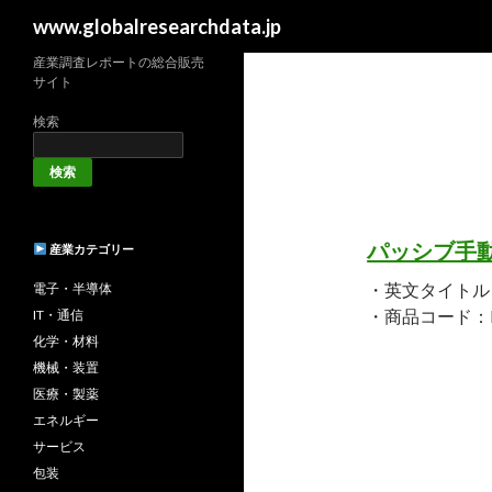
検
www.globalresearchdata.jp
索
産業調査レポートの総合販売
サイト
検索
検索
パッシブ手
産業カテゴリー
・英文タイトル：Glob
電子・半導体
・商品コード：HN
IT・通信
化学・材料
機械・装置
医療・製薬
エネルギー
サービス
包装