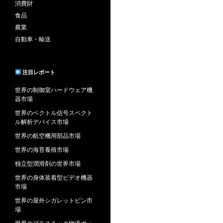
消費財
食品
農業
自動車・輸送
注目レポート
世界の制御室ハードウェア機
器市場
世界のベクトル信号スペクト
ル解析デバイス市場
世界の航空機用部品市場
世界の海苔養殖市場
独立型潤滑剤の世界市場
世界の身体装着型ビデオ機器
市場
世界の屋外シガレットビン市
場