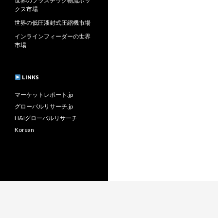
世界のプラスチック物流ボッ
クス市場
世界の低圧液封式圧縮機市場
インラインフィーダーの世界
市場
LINKS
マーケットレポート.jp
グローバルリサーチ.jp
H&Iグローバルリサーチ
Korean
H&I GLOBAL RESEARCH. ALL RIGHTS RESERVED. 2026