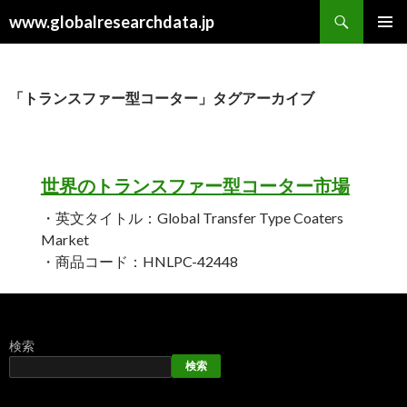
検
www.globalresearchdata.jp
索
コ
メインメ
ン
ニュー
テ
ン
「トランスファー型コーター」タグアーカイブ
ツ
へ
ス
キ
世界のトランスファー型コーター市場
ッ
プ
・英文タイトル：Global Transfer Type Coaters
Market
・商品コード：HNLPC-42448
検索
検索