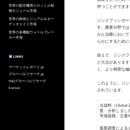
世界の航空機用スロットル制
持つことができま
御モジュール市場
世界の映画ビジュアル＆オー
ジンクフィンガー
ディオエイド市場
す。農業分野では
世界の多機能ウォールブレー
がん治療において
カー市場
らかにするために
加えて、ジンクフ
LINKS
と欠点があります
マーケットレポート.jp
く、より精密な編
グローバルリサーチ.jp
H&Iグローバルリサーチ
このように、ジン
Korean
されています。
当資料（Global
査・分析しまし
市場規模、主要
最新調査によると