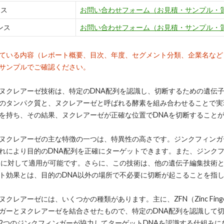
ンス
お問い合わせフォーム（お見積・サンプル・
ンス
お問い合わせフォーム（お見積・サンプル・
ている内容（レポート概要、目次、年度、セグメント分類、企業名など
サンプルでご確認ください。
ヌクレアーゼ技術は、特定のDNA配列を認識し、切断するための遺伝
のタンパク質と、ヌクレアーゼと呼ばれる酵素を組み合わせることで実
を持ち、その結果、ヌクレアーゼが正確な位置でDNAを切断すること
ヌクレアーゼの主な特徴の一つは、特異性の高さです。ジンクフィンガ
れにより目的のDNA配列を正確にターゲットできます。また、ジンク
列に対して適用が可能です。さらに、この技術は、他の遺伝子編集技術
ト効果とは、目的のDNA以外の場所で不必要に切断が起こることを指
クレアーゼには、いくつかの種類があります。主に、ZFN（Zinc Finger
ガーとヌクレアーゼを結合させたもので、特定のDNA配列を認識して切
2つのジンクフィンガーが協力してターゲットDNAを認識する仕組み