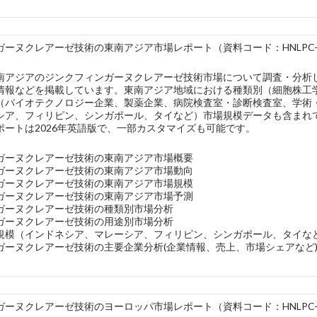
ーヌクレアーゼ技術の東南アジア市場レポート（資料コード：HNLPC-43
南アジアのジンクフィンガーヌクレアーゼ技術市場について調査・分析
情報などを掲載しています。東南アジア地域における種類別（細胞株工
（バイオテクノロジー企業、製薬企業、病院検査室・診断検査室、学術
シア、フィリピン、シンガポール、タイなど）市場規模データも含まれ
ポートは2026年英語版で、一部カスタマイズも可能です。
ガーヌクレアーゼ技術の東南アジア市場概要
ガーヌクレアーゼ技術の東南アジア市場動向
ガーヌクレアーゼ技術の東南アジア市場規模
ガーヌクレアーゼ技術の東南アジア市場予測
ガーヌクレアーゼ技術の種類別市場分析
ガーヌクレアーゼ技術の用途別市場分析
規模（インドネシア、マレーシア、フィリピン、シンガポール、タイな
ガーヌクレアーゼ技術の主要企業分析(企業情報、売上、市場シェアなど
ーヌクレアーゼ技術のヨーロッパ市場レポート（資料コード：HNLPC-43