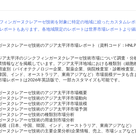
フィンガーヌクレアーゼ技術を対象に特定の地域に絞ったカスタムレポ
レポートもあります。各地域限定のレポートは世界市場レポートより値
ーヌクレアーゼ技術のアジア太平洋市場レポート（資料コード：HNLPC-4
ジア太平洋のジンクフィンガーヌクレアーゼ技術市場について調査・分
業情報などを掲載しています。アジア太平洋地域における種類別（細胞
用途別（バイオテクノロジー企業、製薬企業、病院検査室・診断検査室
韓国、インド、オーストラリア、東南アジアなど）市場規模データも含
市場レポートは2026年英語版で、一部カスタマイズも可能です。
ガーヌクレアーゼ技術のアジア太平洋市場概要
ガーヌクレアーゼ技術のアジア太平洋市場動向
ガーヌクレアーゼ技術のアジア太平洋市場規模
ガーヌクレアーゼ技術のアジア太平洋市場予測
ガーヌクレアーゼ技術の種類別市場分析
ガーヌクレアーゼ技術の用途別市場分析
規模（日本、中国、韓国、インド、オーストラリア、東南アジアなど）
ガーヌクレアーゼ技術の主要企業分析(企業情報、売上、市場シェアなど