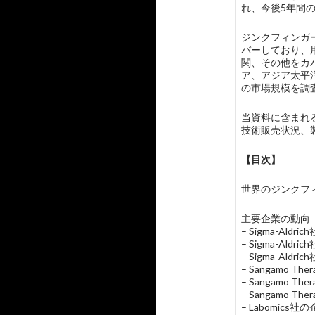
れ、今後5年間
ジンクフィンガ
バーしており、用
関、その他をカ
ア、アジア太平
の市場規模を調
当資料に含まれる主要
技術販売状況、
【目次】
世界のジンクフィンガー
主要企業の動向
– Sigma-Al
– Sigma-Al
– Sigma-Aldr
– Sangamo T
– Sangamo 
– Sangamo Th
– Labomic