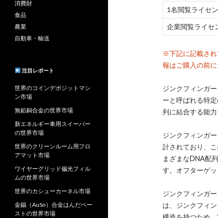
消費財
1名閲覧ライセ
食品
企業閲覧ライセ
農業
自動車・輸送
※下記に記載され
報はご購入の前に
注目レポート
世界のコインデポジットマシ
ジンクフィンガー
ン市場
ーと呼ばれる特定
無鉛銅合金の世界市場
列に結合する能力
新エネルギー車用スイーパー
の世界市場
ジンクフィンガー
世界のクリーンルーム用フロ
計されており、こ
アマット市場
まざまなDNA配
ワイヤーグリッド偏光フィル
す。オフターゲッ
ムの世界市場
世界のカシューカーネル市場
ジンクフィンガーヌ
金錫（AuSn）合金はんだペー
は、ジンクフィン
ストの世界市場
構造を持つため、