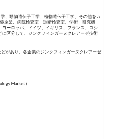
株工学、動物遺伝子工学、植物遺伝子工学、その他をカ
業、製薬企業、病院検査室・診断検査室、学術・研究機
、ヨーロッパ、ドイツ、イギリス、フランス、ロシ
どに区分して、ジンクフィンガーヌクレアーゼ技術
bomics、…などがあり、各企業のジンクフィンガーヌクレアーゼ
ogy Market）