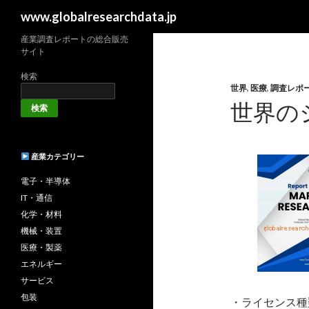
検
www.globalresearchdata.jp
索
産業調査レポートの総合販売
サイト
検索
世界
,
医療
,
調査レポ
世界の
検索
産業カテゴリー
電子・半導体
IT・通信
化学・材料
機械・装置
医療・製薬
エネルギー
サービス
包装
・ライセンス種