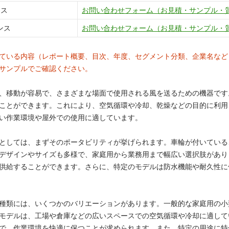
ンス
お問い合わせフォーム（お見積・サンプル・
ンス
お問い合わせフォーム（お見積・サンプル・
ている内容（レポート概要、目次、年度、セグメント分類、企業名など
サンプルでご確認ください。
、移動が容易で、さまざまな場面で使用される風を送るための機器です
ことができます。これにより、空気循環や冷却、乾燥などの目的に利用
い作業環境や屋外での使用に適しています。
としては、まずそのポータビリティが挙げられます。車輪が付いている
デザインやサイズも多様で、家庭用から業務用まで幅広い選択肢があり
供給することができます。さらに、特定のモデルは防水機能や耐久性に
種類には、いくつかのバリエーションがあります。一般的な家庭用の小
モデルは、工場や倉庫などの広いスペースでの空気循環や冷却に適して
で、作業環境を快適に保つことが求められます。また、特定の用途に特