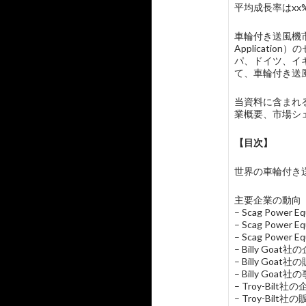
平均成長率はxx
車輪付き送風機市
Applicat
パ、ドイツ、イ
て、車輪付き送
当資料に含まれる主
業概要、市場シ
【目次】
世界の車輪付き送風機市
主要企業の動向
– Scag Powe
– Scag Pow
– Scag Power
– Billy Go
– Billy G
– Billy Goat
– Troy-Bil
– Troy-Bi