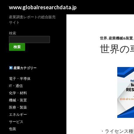
検
www.globalresearchdata.jp
索
産業調査レポートの総合販売
サイト
検索
世界
,
産業機械&装置
世界の
検索
産業カテゴリー
電子・半導体
IT・通信
化学・材料
機械・装置
医療・製薬
エネルギー
サービス
包装
・ライセンス種