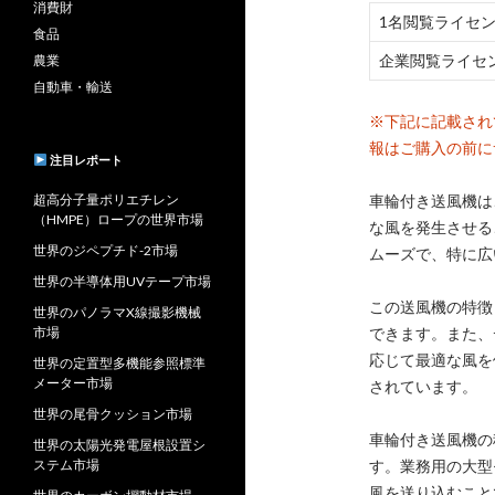
消費財
1名閲覧ライセ
食品
企業閲覧ライセ
農業
自動車・輸送
※下記に記載され
報はご購入の前に
注目レポート
超高分子量ポリエチレン
車輪付き送風機は
（HMPE）ロープの世界市場
な風を発生させる
世界のジペプチド-2市場
ムーズで、特に広
世界の半導体用UVテープ市場
この送風機の特徴
世界のパノラマX線撮影機械
市場
できます。また、
応じて最適な風を
世界の定置型多機能参照標準
メーター市場
されています。
世界の尾骨クッション市場
車輪付き送風機の
世界の太陽光発電屋根設置シ
ステム市場
す。業務用の大型
風を送り込むこと