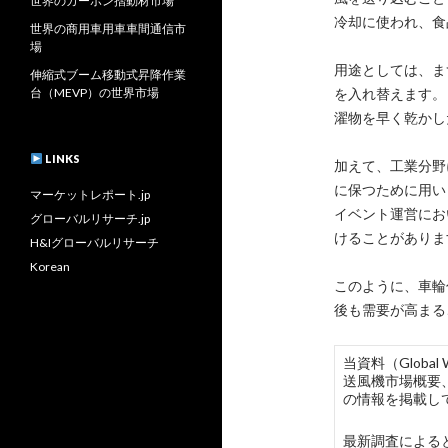
世界のカーボン摺動材市場
冷却に使われ、食
世界の商用車用車車間通信市
場
用途としては、ま
伸縮式ブーム移動式昇降作業
台（MEVP）の世界市場
を入れ替えます。
濯物を早く乾かし
LINKS
加えて、工業分野
に保つために用い
マーケットレポート.jp
イベント運営にお
グローバルリサーチ.jp
けることがありま
H&Iグローバルリサーチ
Korean
このように、車輪
後も需要が高まる
当資料（Globa
送風機市場概要
の情報を掲載し
最新調査によると