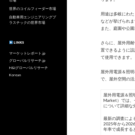
市場
世界のコイルフィーダー市場
用途は多岐にわた
自動車用エンジニアリングプ
などが挙げられま
ラスチックの世界市場
また、庭園や公園
さらに、屋外用耐
LINKS
置できるように設
マーケットレポート.jp
て使用できます。
グローバルリサーチ.jp
H&Iグローバルリサーチ
屋外用電源＆照明
Korean
で、屋外空間の活
屋外用電源＆照明器具耐候
Market）
について詳細な
最新の調査による
2025年から2
年率で成長する