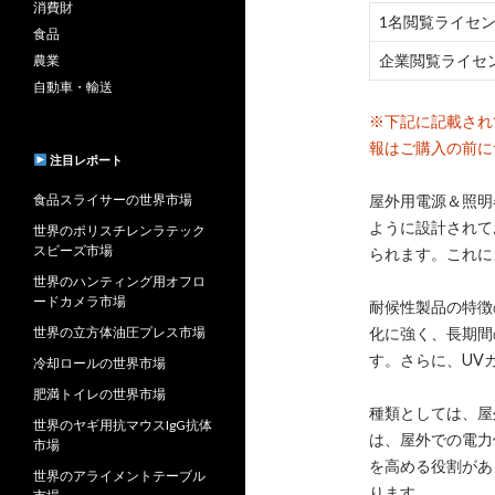
消費財
1名閲覧ライセ
食品
企業閲覧ライセ
農業
自動車・輸送
※下記に記載され
報はご購入の前に
注目レポート
食品スライサーの世界市場
屋外用電源＆照明
ように設計されて
世界のポリスチレンラテック
スビーズ市場
られます。これに
世界のハンティング用オフロ
ードカメラ市場
耐候性製品の特徴
世界の立方体油圧プレス市場
化に強く、長期間
す。さらに、UV
冷却ロールの世界市場
肥満トイレの世界市場
種類としては、屋
世界のヤギ用抗マウスIgG抗体
は、屋外での電力
市場
を高める役割があ
世界のアライメントテーブル
ります。