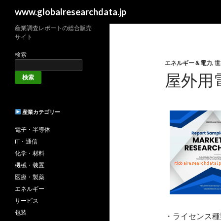
検
www.globalresearchdata.jp
索
産業調査レポートの総合販売
サイト
検索
エネルギー＆電力
,
世
屋外用
検索
産業カテゴリー
電子・半導体
IT・通信
化学・材料
機械・装置
医療・製薬
エネルギー
サービス
包装
・ライセンス種