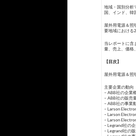
地域・国別分析
国、インド、韓
屋外用電源＆照
要地域における2
当レポートに含まれ
量、売上、価格
【目次】
屋外用電源＆照明器具耐候
主要企業の動向
– ABB社の企
– ABB社の販
– ABB社の事業
– Larson El
– Larson E
– Larson Ele
– Legrand
– Legrand