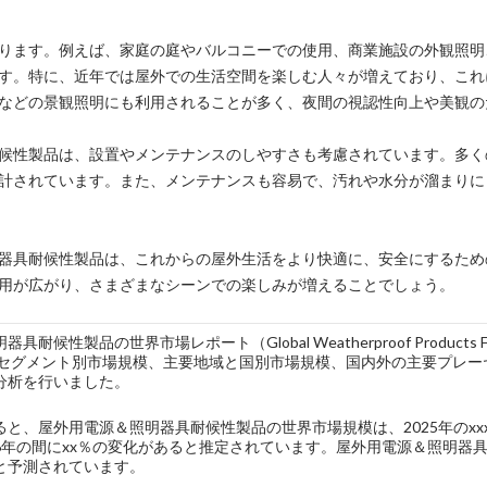
ります。例えば、家庭の庭やバルコニーでの使用、商業施設の外観照明
す。特に、近年では屋外での生活空間を楽しむ人々が増えており、これ
などの景観照明にも利用されることが多く、夜間の視認性向上や美観の
候性製品は、設置やメンテナンスのしやすさも考慮されています。多く
計されています。また、メンテナンスも容易で、汚れや水分が溜まりに
器具耐候性製品は、これからの屋外生活をより快適に、安全にするため
用が広がり、さまざまなシーンでの楽しみが増えることでしょう。
性製品の世界市場レポート（Global Weatherproof Products For Outdoo
では、セグメント別市場規模、主要地域と国別市場規模、国内外の主要プレ
分析を行いました。
と、屋外用電源＆照明器具耐候性製品の世界市場規模は、2025年のxxx
026年の間にxx％の変化があると推定されています。屋外用電源＆照明器
と予測されています。