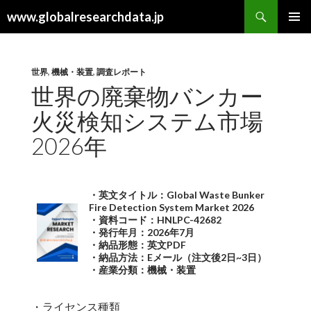
検
www.globalresearchdata.jp
索
コ
メインメ
ン
ニュー
テ
ン
世界
,
機械・装置
,
調査レポート
ツ
世界の廃棄物バンカー
へ
火災検知システム市場
ス
キ
2026年
ッ
プ
・英文タイトル：Global Waste Bunker
Fire Detection System Market 2026
・資料コード：HNLPC-42682
・発行年月：2026年7月
・納品形態：英文PDF
・納品方法：Eメール（注文後2日~3日）
・産業分類：機械・装置
・ライセンス種類