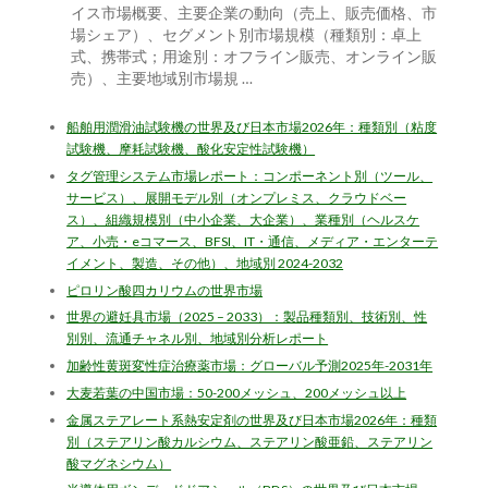
イス市場概要、主要企業の動向（売上、販売価格、市
場シェア）、セグメント別市場規模（種類別：卓上
式、携帯式；用途別：オフライン販売、オンライン販
売）、主要地域別市場規 …
船舶用潤滑油試験機の世界及び日本市場2026年：種類別（粘度
試験機、摩耗試験機、酸化安定性試験機）
タグ管理システム市場レポート：コンポーネント別（ツール、
サービス）、展開モデル別（オンプレミス、クラウドベー
ス）、組織規模別（中小企業、大企業）、業種別（ヘルスケ
ア、小売・eコマース、BFSI、IT・通信、メディア・エンターテ
イメント、製造、その他）、地域別 2024-2032
ピロリン酸四カリウムの世界市場
世界の避妊具市場（2025 – 2033）：製品種類別、技術別、性
別別、流通チャネル別、地域別分析レポート
加齢性黄斑変性症治療薬市場：グローバル予測2025年-2031年
大麦若葉の中国市場：50-200メッシュ、200メッシュ以上
金属ステアレート系熱安定剤の世界及び日本市場2026年：種類
別（ステアリン酸カルシウム、ステアリン酸亜鉛、ステアリン
酸マグネシウム）