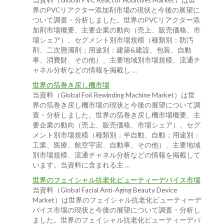
当資料（Global PVC Reactor Additives Market）は世
界のPVCリアクター添加剤市場の現状と今後の展望に
ついて調査・分析しました。世界のPVCリアクター添
加剤市場概要、主要企業の動向（売上、販売価格、市
場シェア）、セグメント別市場規模（種類別：防汚
剤、二次懸濁剤；用途別：建築&建設、包装、自動
車、消費財、その他）、主要地域別市場規模、流通チ
ャネル分析などの情報を掲載し …
世界の箔巻き戻し機市場
当資料（Global Foil Rewinding Machine Market）は世
界の箔巻き戻し機市場の現状と今後の展望について調
査・分析しました。世界の箔巻き戻し機市場概要、主
要企業の動向（売上、販売価格、市場シェア）、セグ
メント別市場規模（種類別：半自動、自動；用途別：
工業、医療、航空宇宙、自動車、その他）、主要地域
別市場規模、流通チャネル分析などの情報を掲載して
います。当資料に含まれる主 …
世界のフェイシャル抗老化ビューティーデバイス市場
当資料（Global Facial Anti-Aging Beauty Device
Market）は世界のフェイシャル抗老化ビューティーデ
バイス市場の現状と今後の展望について調査・分析し
ました。世界のフェイシャル抗老化ビューティーデバ