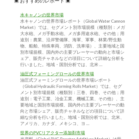
▣ おすすめのレポート ▣
水キャノンの世界市場
水キャノンの世界市場レポート（Global Water Cannon
Market）では、セグメント別市場規模（種類別：メガ
大水砲、メガ手動水砲、メガ多用途水砲、その他；用
途別：農業、沿岸警備隊、海軍、軍事、林業/野生動
物、船舶、特殊車両、消防、洗車場）、主要地域と国
別市場規模、国内外の主要プレーヤーの動向と市場シ
ェア、販売チャネルなどの項目について詳細な分析を
行いました。地域・国別分析では、北米 …
油圧式フォーミングロールの世界市場
油圧式フォーミングロールの世界市場レポート
（Global Hydraulic Forming Rolls Market）では、セグ
メント別市場規模（種類別：三巻、四巻、その他；用
途別：電子工業、冶金工業、機械工業、その他）、主
要地域と国別市場規模、国内外の主要プレーヤーの動
向と市場シェア、販売チャネルなどの項目について詳
細な分析を行いました。地域・国別分析では、北米、
アメリカ、カナダ、メキシコ、ヨ …
世界のPVCリアクター添加剤市場