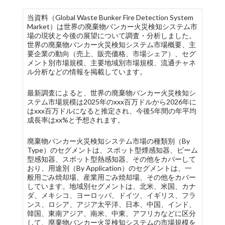
当資料（Global Waste Bunker Fire Detection System
Market）は世界の廃棄物バンカー火災検知システム市
場の現状と今後の展望について調査・分析しました。
世界の廃棄物バンカー火災検知システム市場概要、主
要企業の動向（売上、販売価格、市場シェア）、セグ
メント別市場規模、主要地域別市場規模、流通チャネ
ル分析などの情報を掲載しています。
最新調査によると、世界の廃棄物バンカー火災検知シ
ステム市場規模は2025年のxxx百万ドルから2026年に
はxxx百万ドルになると推定され、今後5年間の年平均
成長率はxx%と予想されます。
廃棄物バンカー火災検知システム市場の種類別（By
Type）のセグメントは、スポット型煙感知器、ビーム
型感知器、スポット型熱感知器、その他をカバーして
おり、用途別（By Application）のセグメントは、一
般用ごみ焼却場、産業用ごみ焼却場、その他をカバー
しています。地域別セグメントは、北米、米国、カナ
ダ、メキシコ、ヨーロッパ、ドイツ、イギリス、フラ
ンス、ロシア、アジア太平洋、日本、中国、インド、
韓国、東南アジア、南米、中東、アフリカなどに区分
して、廃棄物バンカー火災検知システムの市場規模を