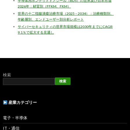
半導体用ボンデッドドアシール（BDS）の世界及び日本市場
2026年：材質別（FFKM、FKM）
世界の十二指腸潰瘍治療市場（2025 – 2034）：治療種類別、
年齢層別、エンドユーザー別分析レポート
サイバーセキュリティの世界市場規模は2030年までにCAGR
9.1％で拡大する見通し
検索
検索
産業カテゴリー
電子・半導体
IT・通信