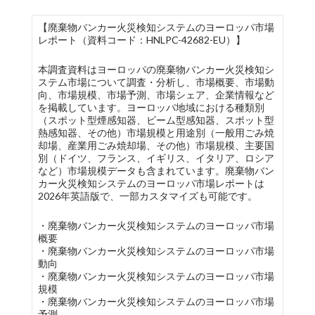
【廃棄物バンカー火災検知システムのヨーロッパ市場
レポート（資料コード：HNLPC-42682-EU）】
本調査資料はヨーロッパの廃棄物バンカー火災検知シ
ステム市場について調査・分析し、市場概要、市場動
向、市場規模、市場予測、市場シェア、企業情報など
を掲載しています。ヨーロッパ地域における種類別
（スポット型煙感知器、ビーム型感知器、スポット型
熱感知器、その他）市場規模と用途別（一般用ごみ焼
却場、産業用ごみ焼却場、その他）市場規模、主要国
別（ドイツ、フランス、イギリス、イタリア、ロシア
など）市場規模データも含まれています。廃棄物バン
カー火災検知システムのヨーロッパ市場レポートは
2026年英語版で、一部カスタマイズも可能です。
・廃棄物バンカー火災検知システムのヨーロッパ市場
概要
・廃棄物バンカー火災検知システムのヨーロッパ市場
動向
・廃棄物バンカー火災検知システムのヨーロッパ市場
規模
・廃棄物バンカー火災検知システムのヨーロッパ市場
予測