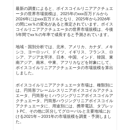
最新の調査によると、ボイスコイルリニアアクチュエ
ータの世界市場規模は、2025年のxxx百万ドルから
2026年にはxxx百万ドルとなり、2025年から2026年
の間にxx％の変化があると推定されています。ボイス
コイルリニアアクチュエータの世界市場規模は、今後
5年間でxx％の年率で成長すると予測されています。
地域・国別分析では、北米、アメリカ、カナダ、メキ
シコ、ヨーロッパ、ドイツ、イギリス、フランス、ロ
シア、アジア太平洋、日本、中国、インド、韓国、東
南アジア、南米、中東、アフリカなどを対象にして、
ボイスコイルリニアアクチュエータの市場規模を算出
しました。
ボイスコイルリニアアクチュエータ市場は、種類別に
は、円筒形フレームレスリニアボイスコイルアクチュ
エータ、円筒形セミハウジングリニアボイスコイルア
クチュエータ、円筒形ハウジングリニアボイスコイル
アクチュエータに、用途別には、携帯電話、タブレッ
トPC、その他に区分してグローバルと主要地域にお
ける2021年～2031年の市場規模を調査・予測しまし
た。