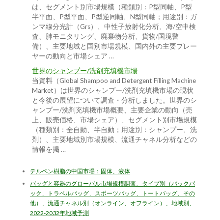
は、セグメント別市場規模（種類別：P型同軸、P型
半平面、P型平面、P型逆同軸、N型同軸；用途別：ガ
ンマ線分光計（Grs）、中性子放射化分析、海/空中検
査、肺モニタリング、廃棄物分析、貨物/国境警
備）、主要地域と国別市場規模、国内外の主要プレー
ヤーの動向と市場シェア …
世界のシャンプー/洗剤充填機市場
当資料（Global Shampoo and Detergent Filling Machine
Market）は世界のシャンプー/洗剤充填機市場の現状
と今後の展望について調査・分析しました。世界のシ
ャンプー/洗剤充填機市場概要、主要企業の動向（売
上、販売価格、市場シェア）、セグメント別市場規模
（種類別：全自動、半自動；用途別：シャンプー、洗
剤）、主要地域別市場規模、流通チャネル分析などの
情報を掲 …
テルペン樹脂の中国市場：固体、液体
バッグと容器のグローバル市場規模調査、タイプ別（バックパ
ック、トラベルバッグ、スポーツバッグ、トートバッグ、その
他）、流通チャネル別（オンライン、オフライン）、地域別、
2022-2032年地域予測