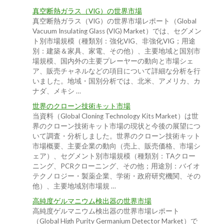
真空断熱ガラス（VIG）の世界市場
真空断熱ガラス（VIG）の世界市場レポート（Global
Vacuum Insulating Glass (VIG) Market）では、セグメン
ト別市場規模（種類別：強化VIG、非強化VIG；用途
別：建築＆家具、家電、その他）、主要地域と国別市
場規模、国内外の主要プレーヤーの動向と市場シェ
ア、販売チャネルなどの項目について詳細な分析を行
いました。地域・国別分析では、北米、アメリカ、カ
ナダ、メキシ …
世界のクローン技術キット市場
当資料（Global Cloning Technology Kits Market）は世
界のクローン技術キット市場の現状と今後の展望につ
いて調査・分析しました。世界のクローン技術キット
市場概要、主要企業の動向（売上、販売価格、市場シ
ェア）、セグメント別市場規模（種類別：TAクロー
ニング、PCRクローニング、その他；用途別：バイオ
テクノロジー・製薬企業、学術・政府研究機関、その
他）、主要地域別市場規 …
高純度ゲルマニウム検出器の世界市場
高純度ゲルマニウム検出器の世界市場レポート
（Global High Purity Germanium Detector Market）で