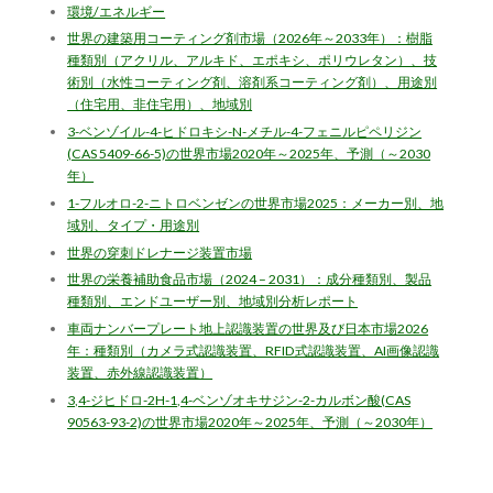
環境/エネルギー
世界の建築用コーティング剤市場（2026年～2033年）：樹脂
種類別（アクリル、アルキド、エポキシ、ポリウレタン）、技
術別（水性コーティング剤、溶剤系コーティング剤）、用途別
（住宅用、非住宅用）、地域別
3-ベンゾイル-4-ヒドロキシ-N-メチル-4-フェニルピペリジン
(CAS 5409-66-5)の世界市場2020年～2025年、予測（～2030
年）
1-フルオロ-2-ニトロベンゼンの世界市場2025：メーカー別、地
域別、タイプ・用途別
世界の穿刺ドレナージ装置市場
世界の栄養補助食品市場（2024 – 2031）：成分種類別、製品
種類別、エンドユーザー別、地域別分析レポート
車両ナンバープレート地上認識装置の世界及び日本市場2026
年：種類別（カメラ式認識装置、RFID式認識装置、AI画像認識
装置、赤外線認識装置）
3,4-ジヒドロ-2H-1,4-ベンゾオキサジン-2-カルボン酸(CAS
90563-93-2)の世界市場2020年～2025年、予測（～2030年）