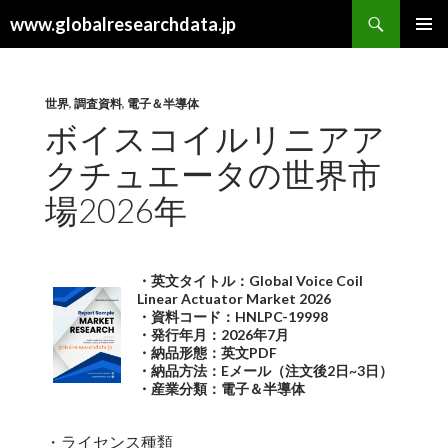
検
www.globalresearchdata.jp
索
コ
メインメ
ン
ニュー
テ
ン
世界
,
調査資料
,
電子＆半導体
ツ
ボイスコイルリニアア
へ
クチュエータの世界市
ス
キ
場2026年
ッ
プ
・英文タイトル：Global Voice Coil
Linear Actuator Market 2026
・資料コード：HNLPC-19998
・発行年月：2026年7月
・納品形態：英文PDF
・納品方法：Eメール（注文後2日~3日）
・産業分類：電子＆半導体
・ライセンス種類