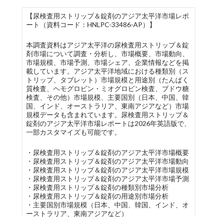
【尿検査用ストリップ＆錠剤のアジア太平洋市場レポ
ート（資料コード：HNLPC-33486-AP）】
本調査資料はアジア太平洋の尿検査用ストリップ＆錠
剤市場について調査・分析し、市場概要、市場動向、
市場規模、市場予測、市場シェア、企業情報などを掲
載しています。アジア太平洋地域における種類別（ス
トリップ、タブレット）市場規模と用途別（たんぱく
質検査、ヘモグロビン・ミオグロビン検査、ブドウ糖
検査、その他）市場規模、主要国別（日本、中国、韓
国、インド、オーストラリア、東南アジアなど）市場
規模データも含まれています。尿検査用ストリップ＆
錠剤のアジア太平洋市場レポートは2026年英語版で、
一部カスタマイズも可能です。
・尿検査用ストリップ＆錠剤のアジア太平洋市場概要
・尿検査用ストリップ＆錠剤のアジア太平洋市場動向
・尿検査用ストリップ＆錠剤のアジア太平洋市場規模
・尿検査用ストリップ＆錠剤のアジア太平洋市場予測
・尿検査用ストリップ＆錠剤の種類別市場分析
・尿検査用ストリップ＆錠剤の用途別市場分析
・主要国別市場規模（日本、中国、韓国、インド、オ
ーストラリア、東南アジアなど）