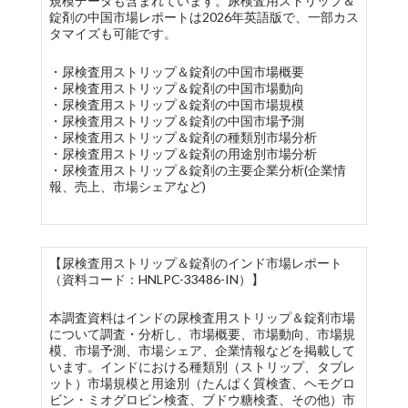
規模データも含まれています。尿検査用ストリップ＆
錠剤の中国市場レポートは2026年英語版で、一部カス
タマイズも可能です。
・尿検査用ストリップ＆錠剤の中国市場概要
・尿検査用ストリップ＆錠剤の中国市場動向
・尿検査用ストリップ＆錠剤の中国市場規模
・尿検査用ストリップ＆錠剤の中国市場予測
・尿検査用ストリップ＆錠剤の種類別市場分析
・尿検査用ストリップ＆錠剤の用途別市場分析
・尿検査用ストリップ＆錠剤の主要企業分析(企業情
報、売上、市場シェアなど)
【尿検査用ストリップ＆錠剤のインド市場レポート
（資料コード：HNLPC-33486-IN）】
本調査資料はインドの尿検査用ストリップ＆錠剤市場
について調査・分析し、市場概要、市場動向、市場規
模、市場予測、市場シェア、企業情報などを掲載して
います。インドにおける種類別（ストリップ、タブレ
ット）市場規模と用途別（たんぱく質検査、ヘモグロ
ビン・ミオグロビン検査、ブドウ糖検査、その他）市