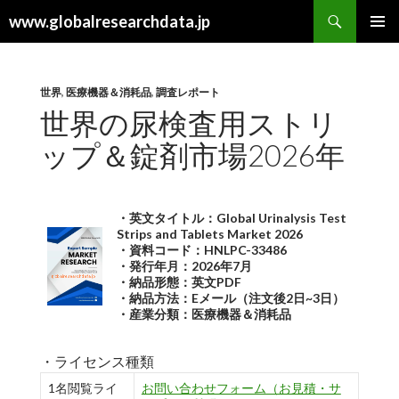
検
www.globalresearchdata.jp
索
コ
メインメ
ン
ニュー
テ
ン
世界
,
医療機器＆消耗品
,
調査レポート
ツ
世界の尿検査用ストリ
へ
ップ＆錠剤市場2026年
ス
キ
ッ
プ
・英文タイトル：Global Urinalysis Test
Strips and Tablets Market 2026
・資料コード：HNLPC-33486
・発行年月：2026年7月
・納品形態：英文PDF
・納品方法：Eメール（注文後2日~3日）
・産業分類：医療機器＆消耗品
・ライセンス種類
1名閲覧ライ
お問い合わせフォーム（お見積・サ