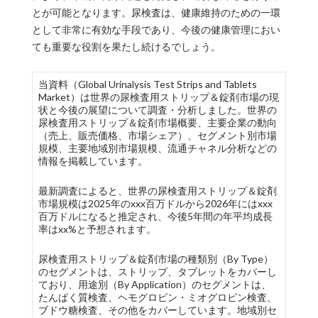
とが可能となります。尿検査は、健康維持のための一環
として非常に有効な手段であり、今後の健康管理におい
ても重要な役割を果たし続けるでしょう。
当資料（Global Urinalysis Test Strips and Tablets
Market）は世界の尿検査用ストリップ＆錠剤市場の現
状と今後の展望について調査・分析しました。世界の
尿検査用ストリップ＆錠剤市場概要、主要企業の動向
（売上、販売価格、市場シェア）、セグメント別市場
規模、主要地域別市場規模、流通チャネル分析などの
情報を掲載しています。
最新調査によると、世界の尿検査用ストリップ＆錠剤
市場規模は2025年のxxx百万ドルから2026年にはxxx
百万ドルになると推定され、今後5年間の年平均成長
率はxx%と予想されます。
尿検査用ストリップ＆錠剤市場の種類別（By Type）
のセグメントは、ストリップ、タブレットをカバーし
ており、用途別（By Application）のセグメントは、
たんぱく質検査、ヘモグロビン・ミオグロビン検査、
ブドウ糖検査、その他をカバーしています。地域別セ