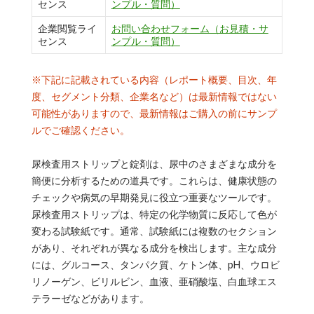
センス
ンプル・質問）
企業閲覧ライ
お問い合わせフォーム（お見積・サ
センス
ンプル・質問）
※下記に記載されている内容（レポート概要、目次、年
度、セグメント分類、企業名など）は最新情報ではない
可能性がありますので、最新情報はご購入の前にサンプ
ルでご確認ください。
尿検査用ストリップと錠剤は、尿中のさまざまな成分を
簡便に分析するための道具です。これらは、健康状態の
チェックや病気の早期発見に役立つ重要なツールです。
尿検査用ストリップは、特定の化学物質に反応して色が
変わる試験紙です。通常、試験紙には複数のセクション
があり、それぞれが異なる成分を検出します。主な成分
には、グルコース、タンパク質、ケトン体、pH、ウロビ
リノーゲン、ビリルビン、血液、亜硝酸塩、白血球エス
テラーゼなどがあります。