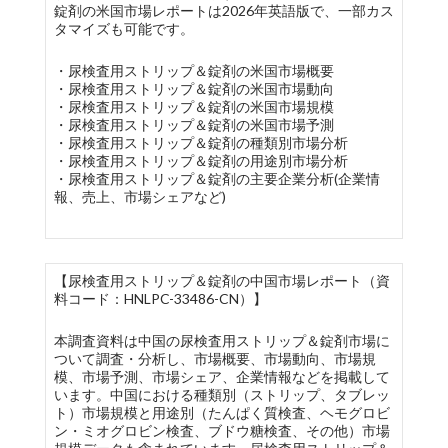
錠剤の米国市場レポートは2026年英語版で、一部カス
タマイズも可能です。
・尿検査用ストリップ＆錠剤の米国市場概要
・尿検査用ストリップ＆錠剤の米国市場動向
・尿検査用ストリップ＆錠剤の米国市場規模
・尿検査用ストリップ＆錠剤の米国市場予測
・尿検査用ストリップ＆錠剤の種類別市場分析
・尿検査用ストリップ＆錠剤の用途別市場分析
・尿検査用ストリップ＆錠剤の主要企業分析(企業情
報、売上、市場シェアなど)
【尿検査用ストリップ＆錠剤の中国市場レポート（資
料コード：HNLPC-33486-CN）】
本調査資料は中国の尿検査用ストリップ＆錠剤市場に
ついて調査・分析し、市場概要、市場動向、市場規
模、市場予測、市場シェア、企業情報などを掲載して
います。中国における種類別（ストリップ、タブレッ
ト）市場規模と用途別（たんぱく質検査、ヘモグロビ
ン・ミオグロビン検査、ブドウ糖検査、その他）市場