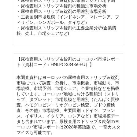
・尿検査用ストリップ＆錠剤の東南アジア市場予測
・尿検査用ストリップ＆錠剤の種類別市場分析
・尿検査用ストリップ＆錠剤の用途別市場分析
・主要国別市場規模（インドネシア、マレーシア、フ
ィリピン、シンガポール、タイなど）
・尿検査用ストリップ＆錠剤の主要企業分析(企業情
報、売上、市場シェアなど)
【尿検査用ストリップ＆錠剤のヨーロッパ市場レポー
ト（資料コード：HNLPC-33486-EU）】
本調査資料はヨーロッパの尿検査用ストリップ＆錠剤
市場について調査・分析し、市場概要、市場動向、市
場規模、市場予測、市場シェア、企業情報などを掲載
しています。ヨーロッパ地域における種類別（ストリ
ップ、タブレット）市場規模と用途別（たんぱく質検
査、ヘモグロビン・ミオグロビン検査、ブドウ糖検
査、その他）市場規模、主要国別（ドイツ、フラン
ス、イギリス、イタリア、ロシアなど）市場規模デー
タも含まれています。尿検査用ストリップ＆錠剤のヨ
ーロッパ市場レポートは2026年英語版で、一部カスタ
マイズも可能です。