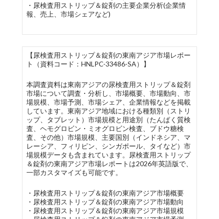
・尿検査用ストリップ＆錠剤の主要企業分析(企業情
報、売上、市場シェアなど)
【尿検査用ストリップ＆錠剤の東南アジア市場レポー
ト（資料コード：HNLPC-33486-SA）】
本調査資料は東南アジアの尿検査用ストリップ＆錠剤
市場について調査・分析し、市場概要、市場動向、市
場規模、市場予測、市場シェア、企業情報などを掲載
しています。東南アジア地域における種類別（ストリ
ップ、タブレット）市場規模と用途別（たんぱく質検
査、ヘモグロビン・ミオグロビン検査、ブドウ糖検
査、その他）市場規模、主要国別（インドネシア、マ
レーシア、フィリピン、シンガポール、タイなど）市
場規模データも含まれています。尿検査用ストリップ
＆錠剤の東南アジア市場レポートは2026年英語版で、
一部カスタマイズも可能です。
・尿検査用ストリップ＆錠剤の東南アジア市場概要
・尿検査用ストリップ＆錠剤の東南アジア市場動向
・尿検査用ストリップ＆錠剤の東南アジア市場規模