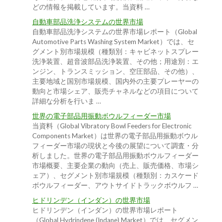
どの情報を掲載しています。当資料 …
自動車部品洗浄システムの世界市場
自動車部品洗浄システムの世界市場レポート（Global
Automotive Parts Washing System Market）では、セ
グメント別市場規模（種類別：キャビネットスプレー
洗浄装置、超音波部品洗浄装置、その他；用途別：エ
ンジン、トランスミッション、空圧部品、その他）、
主要地域と国別市場規模、国内外の主要プレーヤーの
動向と市場シェア、販売チャネルなどの項目について
詳細な分析を行いま …
世界の電子部品用振動ボウルフィーダー市場
当資料（Global Vibratory Bowl Feeders for Electronic
Components Market）は世界の電子部品用振動ボウル
フィーダー市場の現状と今後の展望について調査・分
析しました。世界の電子部品用振動ボウルフィーダー
市場概要、主要企業の動向（売上、販売価格、市場シ
ェア）、セグメント別市場規模（種類別：カスケード
ボウルフィーダー、アウトサイドトラックボウルフ …
ヒドリンデン（インダン）の世界市場
ヒドリンデン（インダン）の世界市場レポート
（Global Hydrindene (Indane) Market）では、セグメン