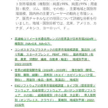
ト別市場規模（種類別：純度≧98%、純度≧99%；用途
別：航空、ゴム、溶剤、その他）、主要地域と国別市
場規模、国内外の主要プレーヤーの動向と市場シェ
ア、販売チャネルなどの項目について詳細な分析を行
いました。地域・国別分析では、北米、アメリカ、カ
ナダ、メキシコ、ヨーロッパ、ド …
高速軸コリメータ光通信用レンズの世界及び日本市場2026年：
種類別（NA=0.8、NA=0.7）
コンポスタブルプラスチックの世界市場規模調査、製品別（ポ
リ乳酸、スターチブレンド、PBAT、PBS）、最終用途別（包
装、農業、消費財、繊維、自動車・輸送）、地域別予測：
2022-2032年
世界の精密発酵市場（2026年～2033年）：微生物別（酵母、
藻類、菌類、細菌）、原料別（ホエイ・カゼインタンパク質、
卵白）、用途別（食品・飲料、医薬品）、地域別
ESGソフトウェアの世界市場規模調査：タイプ別（環境管理ソ
フトウェア、社会管理ソフトウェア、ガバナンス管理ソフトウ
ェア、その他）、組織規模別（中小企業、大企業）、導入形態
別（オンプレミス、クラウド）、業種別、地域別予測：2022-
2032年