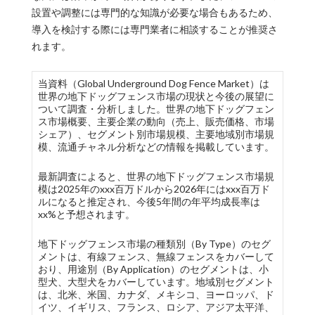
設置や調整には専門的な知識が必要な場合もあるため、
導入を検討する際には専門業者に相談することが推奨さ
れます。
当資料（Global Underground Dog Fence Market）は
世界の地下ドッグフェンス市場の現状と今後の展望に
ついて調査・分析しました。世界の地下ドッグフェン
ス市場概要、主要企業の動向（売上、販売価格、市場
シェア）、セグメント別市場規模、主要地域別市場規
模、流通チャネル分析などの情報を掲載しています。
最新調査によると、世界の地下ドッグフェンス市場規
模は2025年のxxx百万ドルから2026年にはxxx百万ド
ルになると推定され、今後5年間の年平均成長率は
xx%と予想されます。
地下ドッグフェンス市場の種類別（By Type）のセグ
メントは、有線フェンス、無線フェンスをカバーして
おり、用途別（By Application）のセグメントは、小
型犬、大型犬をカバーしています。地域別セグメント
は、北米、米国、カナダ、メキシコ、ヨーロッパ、ド
イツ、イギリス、フランス、ロシア、アジア太平洋、