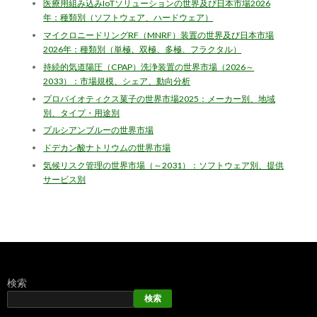
医療用組み込みIoTソリューションの世界及び日本市場2026
年：種類別（ソフトウェア、ハードウェア）
マイクロニードリングRF（MNRF）装置の世界及び日本市場
2026年：種類別（単極、双極、多極、フラクタル）
持続的気道陽圧（CPAP）洗浄装置の世界市場（2026～
2033）：市場規模、シェア、動向分析
プロバイオティクス菓子の世界市場2025：メーカー別、地域
別、タイプ・用途別
プルシアンブルーの世界市場
ドデカン酸ナトリウムの世界市場
気候リスク管理の世界市場（～2031）：ソフトウェア別、提供
サービス別
検索
検索