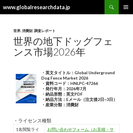
検
www.globalresearchdata.jp
索
コ
メインメ
ン
ニュー
テ
ン
世界
,
消費財
,
調査レポート
ツ
世界の地下ドッグフェ
へ
ンス市場2026年
ス
キ
ッ
プ
・英文タイトル：Global Underground
Dog Fence Market 2026
・資料コード：HNLPC-47266
・発行年月：2026年7月
・納品形態：英文PDF
・納品方法：Eメール（注文後2日~3日）
・産業分類：消費財
・ライセンス種類
1名閲覧ライ
お問い合わせフォーム（お見積・サ