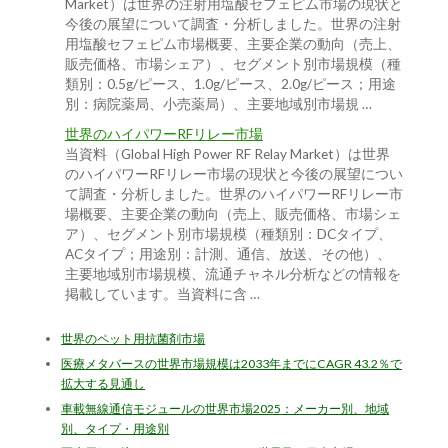
Market）は世界の注射用塩酸セフェピム市場の現状と
今後の展望について調査・分析しました。世界の注射
用塩酸セフェピム市場概要、主要企業の動向（売上、
販売価格、市場シェア）、セグメント別市場規模（種
類別：0.5g/ピース、1.0g/ピース、2.0g/ピース；用途
別：病院薬局、小売薬局）、主要地域別市場規 …
世界のハイパワーRFリレー市場
当資料（Global High Power RF Relay Market）は世界
のハイパワーRFリレー市場の現状と今後の展望につい
て調査・分析しました。世界のハイパワーRFリレー市
場概要、主要企業の動向（売上、販売価格、市場シェ
ア）、セグメント別市場規模（種類別：DCタイプ、
ACタイプ；用途別：計測、通信、放送、その他）、
主要地域別市場規模、流通チャネル分析などの情報を
掲載しています。当資料に含 …
世界のペット用抗菌剤市場
医療メタバースの世界市場規模は2033年までにCAGR 43.2％で
拡大する見通し
車載無線通信モジュールの世界市場2025：メーカー別、地域
別、タイプ・用途別