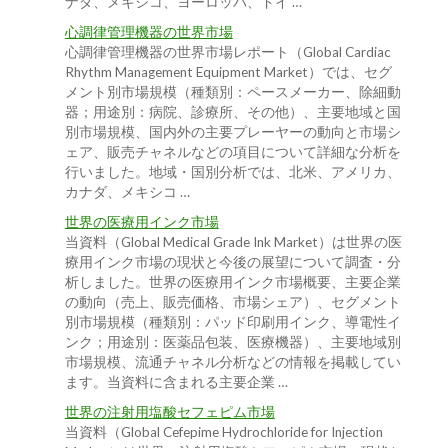
ナダ、メキシコ、ヨーロッパ、ドイ …
心調律管理機器の世界市場
心調律管理機器の世界市場レポート（Global Cardiac
Rhythm Management Equipment Market）では、セグ
メント別市場規模（種類別：ペースメーカー、除細動
器；用途別：病院、診療所、その他）、主要地域と国
別市場規模、国内外の主要プレーヤーの動向と市場シ
ェア、販売チャネルなどの項目について詳細な分析を
行いました。地域・国別分析では、北米、アメリカ、
カナダ、メキシコ …
世界の医療用インク市場
当資料（Global Medical Grade Ink Market）は世界の医
療用インク市場の現状と今後の展望について調査・分
析しました。世界の医療用インク市場概要、主要企業
の動向（売上、販売価格、市場シェア）、セグメント
別市場規模（種類別：パッド印刷用インク、導電性イ
ンク；用途別：医薬品包装、医療機器）、主要地域別
市場規模、流通チャネル分析などの情報を掲載してい
ます。当資料に含まれる主要企業 …
世界の注射用塩酸セフェピム市場
当資料（Global Cefepime Hydrochloride for Injection