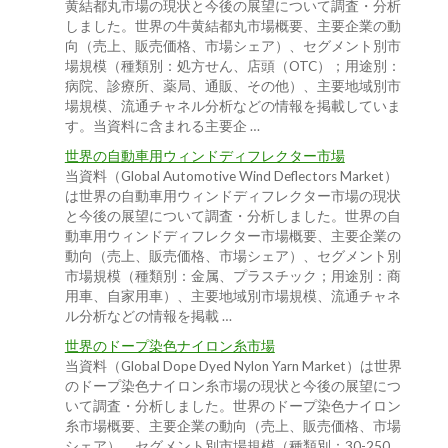
黄結都丸市場の現状と今後の展望について調査・分析
しました。世界の牛黄結都丸市場概要、主要企業の動
向（売上、販売価格、市場シェア）、セグメント別市
場規模（種類別：処方せん、店頭（OTC）；用途別：
病院、診療所、薬局、通販、その他）、主要地域別市
場規模、流通チャネル分析などの情報を掲載していま
す。当資料に含まれる主要企 …
世界の自動車用ウィンドディフレクター市場
当資料（Global Automotive Wind Deflectors Market）
は世界の自動車用ウィンドディフレクター市場の現状
と今後の展望について調査・分析しました。世界の自
動車用ウィンドディフレクター市場概要、主要企業の
動向（売上、販売価格、市場シェア）、セグメント別
市場規模（種類別：金属、プラスチック；用途別：商
用車、自家用車）、主要地域別市場規模、流通チャネ
ル分析などの情報を掲載 …
世界のドープ染色ナイロン糸市場
当資料（Global Dope Dyed Nylon Yarn Market）は世界
のドープ染色ナイロン糸市場の現状と今後の展望につ
いて調査・分析しました。世界のドープ染色ナイロン
糸市場概要、主要企業の動向（売上、販売価格、市場
シェア）、セグメント別市場規模（種類別：30-250