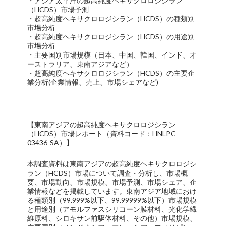
・アジア太平洋の超高純度ヘキサクロロジシラン
（HCDS）市場予測
・超高純度ヘキサクロロジシラン（HCDS）の種類別
市場分析
・超高純度ヘキサクロロジシラン（HCDS）の用途別
市場分析
・主要国別市場規模（日本、中国、韓国、インド、オ
ーストラリア、東南アジアなど）
・超高純度ヘキサクロロジシラン（HCDS）の主要企
業分析(企業情報、売上、市場シェアなど)
【東南アジアの超高純度ヘキサクロロジシラン
（HCDS）市場レポート（資料コード：HNLPC-
03436-SA）】
本調査資料は東南アジアの超高純度ヘキサクロロジシ
ラン（HCDS）市場について調査・分析し、市場概
要、市場動向、市場規模、市場予測、市場シェア、企
業情報などを掲載しています。東南アジア地域におけ
る種類別（99.999%以下、99.99999%以下）市場規模
と用途別（アモルファスシリコーン膜材料、光化学繊
維原料、シロキサン前駆体材料、その他）市場規模、