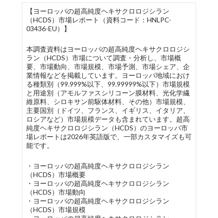
【ヨーロッパの超高純度ヘキサクロロジシラン
（HCDS）市場レポート（資料コード：HNLPC-
03436-EU）】
本調査資料はヨーロッパの超高純度ヘキサクロロジシ
ラン（HCDS）市場について調査・分析し、市場概
要、市場動向、市場規模、市場予測、市場シェア、企
業情報などを掲載しています。ヨーロッパ地域におけ
る種類別（99.999%以下、99.99999%以下）市場規模
と用途別（アモルファスシリコーン膜材料、光化学繊
維原料、シロキサン前駆体材料、その他）市場規模、
主要国別（ドイツ、フランス、イギリス、イタリア、
ロシアなど）市場規模データも含まれています。超高
純度ヘキサクロロジシラン（HCDS）のヨーロッパ市
場レポートは2026年英語版で、一部カスタマイズも可
能です。
・ヨーロッパの超高純度ヘキサクロロジシラン
（HCDS）市場概要
・ヨーロッパの超高純度ヘキサクロロジシラン
（HCDS）市場動向
・ヨーロッパの超高純度ヘキサクロロジシラン
（HCDS）市場規模