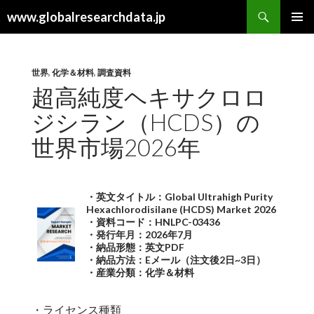
検
www.globalresearchdata.jp
索
コ
メインメ
ン
ニュー
テ
ン
世界
,
化学＆材料
,
調査資料
ツ
超高純度ヘキサクロロ
へ
ジシラン（HCDS）の
ス
キ
世界市場2026年
ッ
プ
・英文タイトル：Global Ultrahigh Purity
Hexachlorodisilane (HCDS) Market 2026
・資料コード：HNLPC-03436
・発行年月：2026年7月
・納品形態：英文PDF
・納品方法：Eメール（注文後2日~3日）
・産業分類：化学＆材料
・ライセンス種類