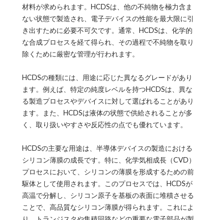
材料が求められます。HCDSは、他の不純物を極力含ま
ない状態で製造され、電子デバイスの性能を最大限に引
き出すために必要不可欠です。通常、HCDSは、化学的
な合成プロセスを経て得られ、その過程で不純物を取り
除くために厳密な管理が行われます。
HCDSの種類には、用途に応じた異なるグレードがあり
ます。例えば、特定の純度レベルを持つHCDSは、異な
る製造プロセスやデバイスに対して選ばれることがあり
ます。また、HCDSは液体の状態で供給されることが多
く、取り扱いやすさや反応性の点でも優れています。
HCDSの主要な用途は、半導体デバイスの製造における
シリコン薄膜の成長です。特に、化学気相成長（CVD）
プロセスにおいて、シリコンの薄膜を形成するための前
駆体として使用されます。このプロセスでは、HCDSが
高温で分解し、シリコン原子を基板の表面に堆積させる
ことで、高品質なシリコン薄膜が得られます。これによ
り、トランジスタや集積回路などの重要な電子部品が製