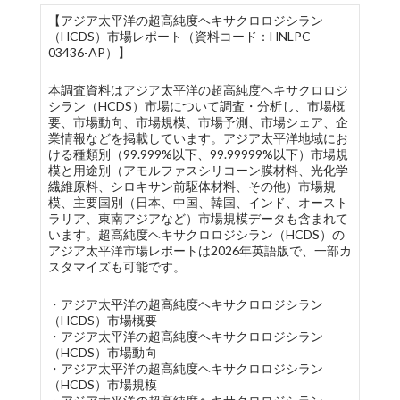
【アジア太平洋の超高純度ヘキサクロロジシラン
（HCDS）市場レポート（資料コード：HNLPC-
03436-AP）】
本調査資料はアジア太平洋の超高純度ヘキサクロロジ
シラン（HCDS）市場について調査・分析し、市場概
要、市場動向、市場規模、市場予測、市場シェア、企
業情報などを掲載しています。アジア太平洋地域にお
ける種類別（99.999%以下、99.99999%以下）市場規
模と用途別（アモルファスシリコーン膜材料、光化学
繊維原料、シロキサン前駆体材料、その他）市場規
模、主要国別（日本、中国、韓国、インド、オースト
ラリア、東南アジアなど）市場規模データも含まれて
います。超高純度ヘキサクロロジシラン（HCDS）の
アジア太平洋市場レポートは2026年英語版で、一部カ
スタマイズも可能です。
・アジア太平洋の超高純度ヘキサクロロジシラン
（HCDS）市場概要
・アジア太平洋の超高純度ヘキサクロロジシラン
（HCDS）市場動向
・アジア太平洋の超高純度ヘキサクロロジシラン
（HCDS）市場規模