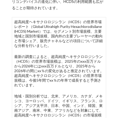
リコンデバイスの進化に伴い、HCDSの利用範囲も広が
ることが期待されています。
超高純度ヘキサクロロジシラン（HCDS）の世界市場
レポート（Global Ultrahigh Purity Hexachlorodisilane
(HCDS) Market）では、セグメント別市場規模、主要
地域と国別市場規模、国内外の主要プレーヤーの動向
と市場シェア、販売チャネルなどの項目について詳細
な分析を行いました。
最新の調査によると、超高純度ヘキサクロロジシラン
（HCDS）の世界市場規模は、2025年のxxx百万ドル
から2026年にはxxx百万ドルとなり、2025年から
2026年の間にxx％の変化があると推定されています。
超高純度ヘキサクロロジシラン（HCDS）の世界市場
規模は、今後5年間でxx％の年率で成長すると予測さ
れています。
地域・国別分析では、北米、アメリカ、カナダ、メキ
シコ、ヨーロッパ、ドイツ、イギリス、フランス、ロ
シア、アジア太平洋、日本、中国、インド、韓国、東
南アジア、南米、中東、アフリカなどを対象にして、
超高純度ヘキサクロロジシラン（HCDS）の市場規模