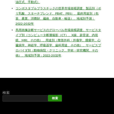
油圧式、手動式）
コンポスタブルプラスチックの世界市場規模調査、製品別（ポ
リ乳酸、スターチブレンド、PBAT、PBS）、最終用途別（包
装、農業、消費財、繊維、自動車・輸送）、地域別予測：
2022-2032年
馬用画像診断サービスのグローバル市場規模調査、サービスタ
イプ別（コンピュータ断層撮影（CT）、X線、超音波、内視
鏡、MRI、その他）、用途別（整形外科・外傷学、腫瘍学、心
臓病学、神経学、呼吸器学、歯科用途、その他）、サービスプ
ロバイダ別（動物病院・クリニック、学術・研究機関、その
他）、地域別予測：2022-2032年
検索
検索