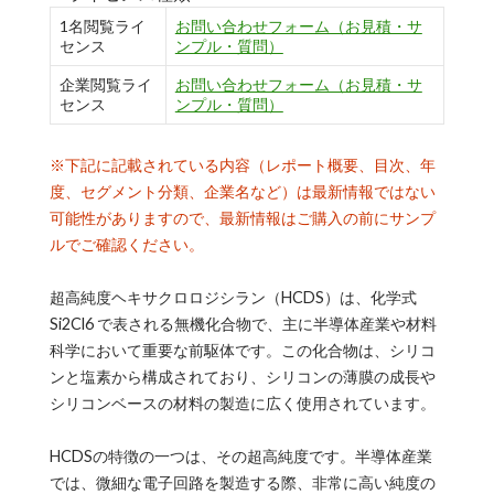
1名閲覧ライ
お問い合わせフォーム（お見積・サ
センス
ンプル・質問）
企業閲覧ライ
お問い合わせフォーム（お見積・サ
センス
ンプル・質問）
※下記に記載されている内容（レポート概要、目次、年
度、セグメント分類、企業名など）は最新情報ではない
可能性がありますので、最新情報はご購入の前にサンプ
ルでご確認ください。
超高純度ヘキサクロロジシラン（HCDS）は、化学式
Si2Cl6 で表される無機化合物で、主に半導体産業や材料
科学において重要な前駆体です。この化合物は、シリコ
ンと塩素から構成されており、シリコンの薄膜の成長や
シリコンベースの材料の製造に広く使用されています。
HCDSの特徴の一つは、その超高純度です。半導体産業
では、微細な電子回路を製造する際、非常に高い純度の