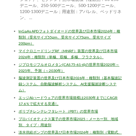
デニール、250-500デニール、500-1200デニール、
1200-1300デニール；用途別：アパレル、ベッドリネ
ン、 …
InGaAs APDフォトダイオードの世界及び日本市場2026年：種
類別（受光サイズ55μm、受光サイズ75μm、受光サイズ
200μm）
マイクロニードリングRF（MNRF）装置の世界及び日本市場
2026年：種類別（単極、双極、多極、フラクタル）
ジブロモジフルオロメタン(CAS 75-61-6)の世界市場2020年～
2025年、予測（～2030年）
脳波測定装置の世界及び日本市場2026年：種類別（基本脳波記
録システム、自動脳波解析システム、AI支援脳波診断システ
ム）
エッジAIハードウェアの世界市場規模は2030年までにCAGR
17.6％で拡大する見通し
ポリブチレンテレフタレート（PBT）の世界市場
プロバイオティクス菓子の世界市場2025：メーカー別、地域
別、タイプ・用途別
淡水供給ポンプの世界及び日本市場2026年：種類別（電動式、