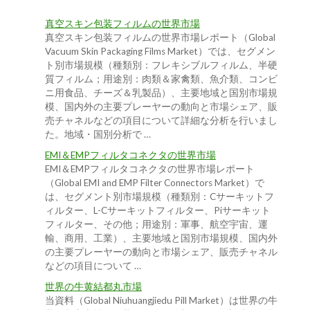
真空スキン包装フィルムの世界市場
真空スキン包装フィルムの世界市場レポート（Global
Vacuum Skin Packaging Films Market）では、セグメン
ト別市場規模（種類別：フレキシブルフィルム、半硬
質フィルム；用途別：肉類＆家禽類、魚介類、コンビ
ニ用食品、チーズ＆乳製品）、主要地域と国別市場規
模、国内外の主要プレーヤーの動向と市場シェア、販
売チャネルなどの項目について詳細な分析を行いまし
た。地域・国別分析で …
EMI＆EMPフィルタコネクタの世界市場
EMI＆EMPフィルタコネクタの世界市場レポート
（Global EMI and EMP Filter Connectors Market）で
は、セグメント別市場規模（種類別：Cサーキットフ
ィルター、L-Cサーキットフィルター、Piサーキット
フィルター、その他；用途別：軍事、航空宇宙、運
輸、商用、工業）、主要地域と国別市場規模、国内外
の主要プレーヤーの動向と市場シェア、販売チャネル
などの項目について …
世界の牛黄結都丸市場
当資料（Global Niuhuangjiedu Pill Market）は世界の牛