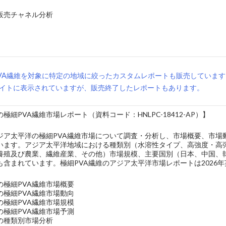
の販売チャネル分析
VA繊維を対象に特定の地域に絞ったカスタムレポートも販売していま
イトに表示されていますが、販売終了したレポートもあります。
極細PVA繊維市場レポート（資料コード：HNLPC-18412-AP）】
ジア太平洋の極細PVA繊維市場について調査・分析し、市場概要、市場
います。アジア太平洋地域における種類別（水溶性タイプ、高強度・高
養殖及び農業、繊維産業、その他）市場規模、主要国別（日本、中国、
も含まれています。極細PVA繊維のアジア太平洋市場レポートは2026
の極細PVA繊維市場概要
の極細PVA繊維市場動向
の極細PVA繊維市場規模
の極細PVA繊維市場予測
維の種類別市場分析