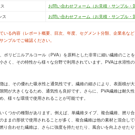
ンス
お問い合わせフォーム（お見積・サンプル・
ンス
お問い合わせフォーム（お見積・サンプル・
ている内容（レポート概要、目次、年度、セグメント分類、企業名など
サンプルでご確認ください。
は、ポリビニルアルコール（PVA）を原料とした非常に細い繊維のこと
小さく、その特性から様々な分野で利用されています。PVAは水溶性
特徴は、その優れた吸水性と通気性です。繊維の細さにより、表面積が
隙間が大きくなるため、通気性も良好です。さらに、PVA繊維は耐久
め、様々な環境で使用されることが可能です。
はいくつかの種類があります。例えば、単繊維タイプ、複合繊維、撚り
のままの形状で使用されることが多く、複合繊維は他の素材と混合して
撚り合わせた繊維は、さらに強度を持たせたり、風合いを向上させたり