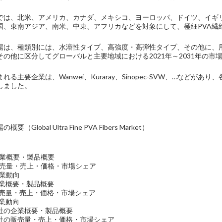
では、北米、アメリカ、カナダ、メキシコ、ヨーロッパ、ドイツ、イギ
国、東南アジア、南米、中東、アフリカなどを対象にして、極細PVA繊
市場は、種類別には、水溶性タイプ、高強度・高弾性タイプ、その他に、
その他に区分してグローバルと主要地域における2021年～2031年の市
れる主要企業は、Wanwei、Kuraray、Sinopec-SVW、…などが
しました。
（Global Ultra Fine PVA Fibers Market）
の企業概要・製品概要
社の販売量・売上・価格・市場シェア
事業動向
社の企業概要・製品概要
社の販売量・売上・価格・市場シェア
の事業動向
-SVW社の企業概要・製品概要
-SVW社の販売量・売上・価格・市場シェア