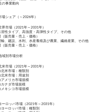
SVW社の事業動向
場シェア（～2026年）
界市場（2021年～2031年）
：水溶性タイプ、高強度・高弾性タイプ、その他
規模（販売量・売上・価格）
：運輸、建設、水利、水産養殖及び農業、繊維産業、その他
規模（販売量・売上・価格）
地域別市場分析
米市場（2021年～2031年）
維の北米市場：種類別
維の北米市場：用途別
維のアメリカ市場規模
維のカナダ市場規模
維のメキシコ市場規模
ヨーロッパ市場（2021年～2031年）
維のヨーロッパ市場：種類別