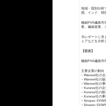
地域・国別分析
国、インド、韓
極細PVA繊維
業、繊維産業、
当レポートに含ま
ェアなどを分析
【目次】
極細PVA繊維市場の概要
主要企業の動向
– Wanwei社
– Wanwei
– Wanwei社の
– Kuraray
– Kuraray
– Kuraray社
– Sinopec
– Sinopec