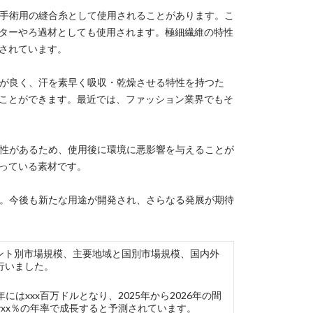
や手術用の縫合糸として使用されることがあります。こ
ターやろ過材としても使用されます。極細繊維の特性
されています。
性が良く、汗を素早く吸収・乾燥させる特性を持つた
ことができます。最近では、ファッション業界でもそ
解性があるため、使用後に環境に悪影響を与えることが
っている素材です。
す。今後も新たな用途が開発され、さらなる発展が期待
）では、セグメント別市場規模、主要地域と国別市場規模、国内外
行いました。
にはxxx百万ドルとなり、2025年から2026年の間
でxx％の年率で成長すると予測されています。