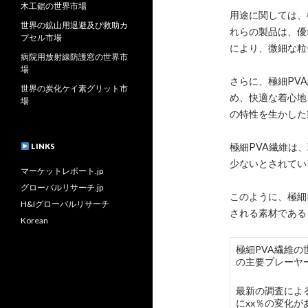
木工鋸の世界市場
用途に関しては、
世界の鉱山用退避及び救助カ
れらの製品は、優
プセル市場
により、微細な粒
病院用放射線防護窓の世界市
場
さらに、極細PV
世界の炭化ケイ素グリット市
め、快適な着心地
場
の特性を生かした
極細PVA繊維は
LINKS
少ないとされてい
マーケットレポート.jp
グローバルリサーチ.jp
このように、極細
H&Iグローバルリサーチ
される素材である
Korean
極細PVA繊維の世
の主要プレーヤ
最新の調査による
にxx％の変化