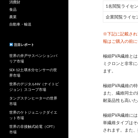
消費財
1名閲覧ライセ
食品
企業閲覧ライセ
農業
自動車・輸送
※下記に記載され
報はご購入の前に
注目レポート
世界の井戸サスペンションバ
極細PVA繊維と
リア市場
ミクロンと非常に
SDI-12土壌水分センサーの世
ます。
界市場
世界のデジタルNV（ナイトビ
極細PVA繊維の
ジョン）スコープ市場
また、繊維同士の
タングステンヒーターの世界
耐薬品性も高いた
市場
世界のケトジェニックダイエ
極細PVA繊維に
ット市場
単繊維タイプはそ
世界の非接触式給電（CPT）
されます。また、
市場