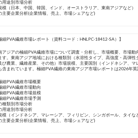
維の用途別市場分析
規模（日本、中国、韓国、インド、オーストラリア、東南アジアなど）
の主要企業分析(企業情報、売上、市場シェアなど)
細PVA繊維市場レポート（資料コード：HNLPC-18412-SA）】
南アジアの極細PVA繊維市場について調査・分析し、市場概要、市場動
ます。東南アジア地域における種類別（水溶性タイプ、高強度・高弾性
及び農業、繊維産業、その他）市場規模、主要国別（インドネシア、マ
も含まれています。極細PVA繊維の東南アジア市場レポートは2026年
極細PVA繊維市場概要
極細PVA繊維市場動向
極細PVA繊維市場規模
極細PVA繊維市場予測
維の種類別市場分析
維の用途別市場分析
規模（インドネシア、マレーシア、フィリピン、シンガポール、タイな
の主要企業分析(企業情報、売上、市場シェアなど)