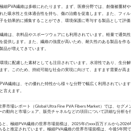
極細PVA繊維は多岐にわたります。まず、医療分野では、創傷被覆材
れた吸水性と生体適合性を持ち、傷の治癒を促進します。また、フィル
子を効果的に捕集することができ、環境保護に寄与する製品として評価
A繊維は、衣料品やスポーツウェアにも利用されています。軽量で通気
を提供します。また、繊維の強度が高いため、耐久性のある製品を作る
製品が増えてきています。
、環境に配慮した素材としても注目されています。水溶性であり、生分
ます。このため、持続可能な社会の実現に向けて、ますます需要が高ま
PVA繊維は、その優れた特性から様々な分野で幅広く利用されていま
と言えます。
界市場レポート（Global Ultra Fine PVA Fibers Market
ーの動向と市場シェア、販売チャネルなどの項目について詳細な分析を
と、極細PVA繊維の世界市場規模は、2025年のxxx百万ドルから2026年
があると推定されています。極細PVA繊維の世界市場規模は、今後5年間