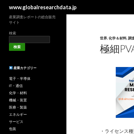
検
www.globalresearchdata.jp
索
産業調査レポートの総合販売
サイト
検索
世界
,
化学＆材料
,
調
極細PV
検索
産業カテゴリー
電子・半導体
IT・通信
化学・材料
機械・装置
医療・製薬
エネルギー
サービス
包装
・ライセンス種