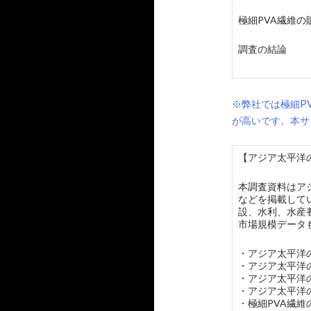
極細PVA繊維
調査の結論
※弊社では極細P
が高いです。本サ
【アジア太平洋の
本調査資料はア
などを掲載して
設、水利、水産
市場規模データ
・アジア太平洋
・アジア太平洋
・アジア太平洋
・アジア太平洋
・極細PVA繊