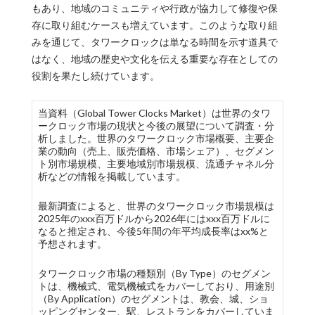
もあり、地域のコミュニティや行政が協力して修復や保
存に取り組むケースも増えています。このような取り組
みを通じて、タワークロックは単なる時間を示す道具で
はなく、地域の歴史や文化を伝える重要な存在としての
役割を果たし続けています。
当資料（Global Tower Clocks Market）は世界のタワ
ークロック市場の現状と今後の展望について調査・分
析しました。世界のタワークロック市場概要、主要企
業の動向（売上、販売価格、市場シェア）、セグメン
ト別市場規模、主要地域別市場規模、流通チャネル分
析などの情報を掲載しています。
最新調査によると、世界のタワークロック市場規模は
2025年のxxx百万ドルから2026年にはxxx百万ドルに
なると推定され、今後5年間の年平均成長率はxx%と
予想されます。
タワークロック市場の種類別（By Type）のセグメン
トは、機械式、電気機械式をカバーしており、用途別
（By Application）のセグメントは、教会、城、ショ
ッピングセンター、駅、レストランをカバーしていま