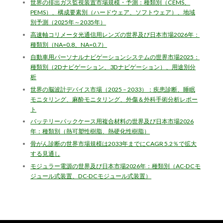
世界の排出ガス監視装置市場規模・予測：種類別（CEMS、
PEMS）、構成要素別（ハードウェア、ソフトウェア）、地域
別予測（2025年～2035年）
高速軸コリメータ光通信用レンズの世界及び日本市場2026年：
種類別（NA=0.8、NA=0.7）
自動車用パーソナルナビゲーションシステムの世界市場2025：
種類別（2Dナビゲーション、3Dナビゲーション）、用途別分
析
世界の脳波計デバイス市場（2025 – 2033）：疾患診断、睡眠
モニタリング、麻酔モニタリング、外傷＆外科手術分析レポー
ト
バッテリーパックケース用複合材料の世界及び日本市場2026
年：種類別（熱可塑性樹脂、熱硬化性樹脂）
骨がん診断の世界市場規模は2033年までにCAGR 5.2％で拡大
する見通し
モジュラー電源の世界及び日本市場2026年：種類別（AC-DCモ
ジュール式装置、DC-DCモジュール式装置）