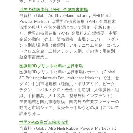
米、アメリカ、カナダ、 …
世界の積層造形（AM）金属粉末市場
当資料（Global Additive Manufacturing (AM) Metal
Powder Market）は世界の積層造形（AM）金属粉末
市場の現状と今後の展望について調査・分析しまし
た。世界の積層造形（AM）金属粉末市場概要、主要
企業の動向（売上、販売価格、市場シェア）、セグメ
ント別市場規模（種類別：アルミニウム合金、コバル
トクロム合金、二相ステンレス鋼、その他；用途別：
航空宇宙産業 …
医療用3Dプリント材料の世界市場
医療用3Dプリント材料の世界市場レポート（Global
3D Printing Materials For Healthcare Market）では、セ
グメント別市場規模（種類別：ポリアミド、ピーク、
チタン、コバルトクロム合金；用途別：人体臓器・組
織、手術器具、人工装具、整形外科インプラント）、
主要地域と国別市場規模、国内外の主要プレーヤーの
動向と市場シェア、販売チャネルなどの項目について
詳細な分 …
世界のABS高ゴム粉末市場
当資料（Global ABS High Rubber Powder Market）は