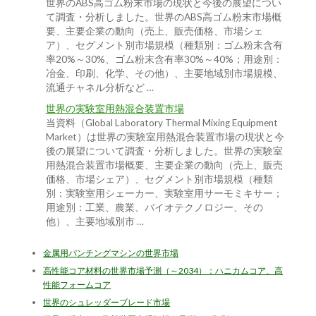
世界のABS高ゴム粉末市場の現状と今後の展望につい
て調査・分析しました。世界のABS高ゴム粉末市場概
要、主要企業の動向（売上、販売価格、市場シェ
ア）、セグメント別市場規模（種類別：ゴム粉末含有
率20%～30%、ゴム粉末含有率30%～40%；用途別：
冶金、印刷、化学、その他）、主要地域別市場規模、
流通チャネル分析など …
世界の実験室用熱混合装置市場
当資料（Global Laboratory Thermal Mixing Equipment
Market）は世界の実験室用熱混合装置市場の現状と今
後の展望について調査・分析しました。世界の実験室
用熱混合装置市場概要、主要企業の動向（売上、販売
価格、市場シェア）、セグメント別市場規模（種類
別：実験室用シェーカー、実験室用サーモミキサー；
用途別：工業、農業、バイオテクノロジー、その
他）、主要地域別市 …
金属用パンチングマシンの世界市場
高性能コア材料の世界市場予測（～2034）：ハニカムコア、高
性能フォームコア
世界のシュレッダーブレード市場