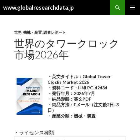
検
www.globalresearchdata.jp
索
コ
メインメ
ン
ニュー
テ
ン
世界
,
機械・装置
,
調査レポート
ツ
世界のタワークロック
へ
市場2026年
ス
キ
ッ
プ
・英文タイトル：Global Tower
Clocks Market 2026
・資料コード：HNLPC-42434
・発行年月：2026年7月
・納品形態：英文PDF
・納品方法：Eメール（注文後2日~3
日）
・産業分類：機械・装置
・ライセンス種類