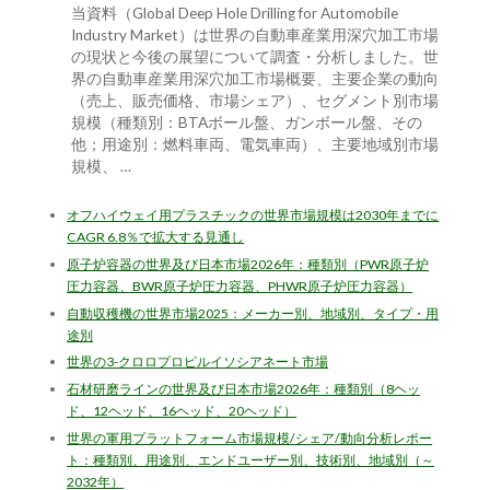
当資料（Global Deep Hole Drilling for Automobile
Industry Market）は世界の自動車産業用深穴加工市場
の現状と今後の展望について調査・分析しました。世
界の自動車産業用深穴加工市場概要、主要企業の動向
（売上、販売価格、市場シェア）、セグメント別市場
規模（種類別：BTAボール盤、ガンボール盤、その
他；用途別：燃料車両、電気車両）、主要地域別市場
規模、 …
オフハイウェイ用プラスチックの世界市場規模は2030年までに
CAGR 6.8％で拡大する見通し
原子炉容器の世界及び日本市場2026年：種類別（PWR原子炉
圧力容器、BWR原子炉圧力容器、PHWR原子炉圧力容器）
自動収穫機の世界市場2025：メーカー別、地域別、タイプ・用
途別
世界の3-クロロプロピルイソシアネート市場
石材研磨ラインの世界及び日本市場2026年：種類別（8ヘッ
ド、12ヘッド、16ヘッド、20ヘッド）
世界の軍用プラットフォーム市場規模/シェア/動向分析レポー
ト：種類別、用途別、エンドユーザー別、技術別、地域別（～
2032年）