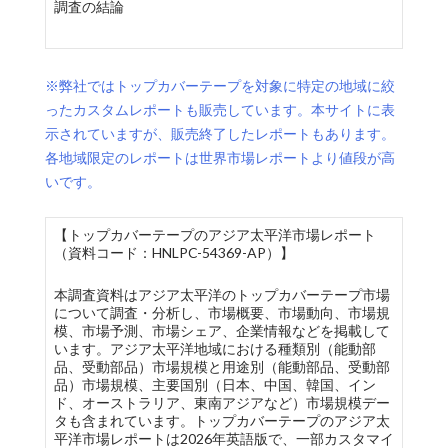
調査の結論
※弊社ではトップカバーテープを対象に特定の地域に絞
ったカスタムレポートも販売しています。本サイトに表
示されていますが、販売終了したレポートもあります。
各地域限定のレポートは世界市場レポートより値段が高
いです。
【トップカバーテープのアジア太平洋市場レポート
（資料コード：HNLPC-54369-AP）】
本調査資料はアジア太平洋のトップカバーテープ市場
について調査・分析し、市場概要、市場動向、市場規
模、市場予測、市場シェア、企業情報などを掲載して
います。アジア太平洋地域における種類別（能動部
品、受動部品）市場規模と用途別（能動部品、受動部
品）市場規模、主要国別（日本、中国、韓国、イン
ド、オーストラリア、東南アジアなど）市場規模デー
タも含まれています。トップカバーテープのアジア太
平洋市場レポートは2026年英語版で、一部カスタマイ