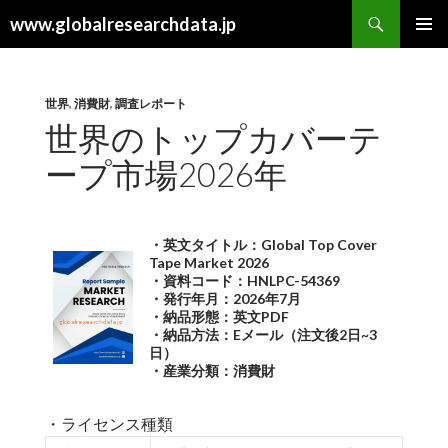
検
www.globalresearchdata.jp
索
コ
メインメ
ン
ニュー
テ
ン
世界
,
消費財
,
調査レポート
ツ
世界のトップカバーテ
へ
ープ市場2026年
ス
キ
ッ
プ
・英文タイトル：Global Top Cover
Tape Market 2026
・資料コード：HNLPC-54369
・発行年月：2026年7月
・納品形態：英文PDF
・納品方法：Eメール（注文後2日~3
日）
・産業分類：消費財
・ライセンス種類