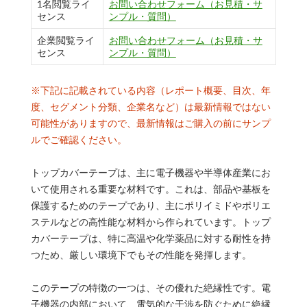
1名閲覧ライ
お問い合わせフォーム（お見積・サ
センス
ンプル・質問）
企業閲覧ライ
お問い合わせフォーム（お見積・サ
センス
ンプル・質問）
※下記に記載されている内容（レポート概要、目次、年
度、セグメント分類、企業名など）は最新情報ではない
可能性がありますので、最新情報はご購入の前にサンプ
ルでご確認ください。
トップカバーテープは、主に電子機器や半導体産業にお
いて使用される重要な材料です。これは、部品や基板を
保護するためのテープであり、主にポリイミドやポリエ
ステルなどの高性能な材料から作られています。トップ
カバーテープは、特に高温や化学薬品に対する耐性を持
つため、厳しい環境下でもその性能を発揮します。
このテープの特徴の一つは、その優れた絶縁性です。電
子機器の内部において、電気的な干渉を防ぐために絶縁