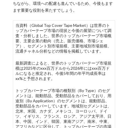
ちながら、環境への配慮も進んでいるため、今後もます
ます重要な役割を果たすでしょう。
当資料（Global Top Cover Tape Market）は世界のト
ップカバーテープ市場の現状と今後の展望について調
査・分析しました。世界のトップカバーテープ市場概
要、主要企業の動向（売上、販売価格、市場シェ
ア）、セグメント別市場規模、主要地域別市場規模、
流通チャネル分析などの情報を掲載しています。
最新調査によると、世界のトップカバーテープ市場規
模は2025年のxxx百万ドルから2026年にはxxx百万ド
ルになると推定され、今後5年間の年平均成長率は
xx%と予想されます。
トップカバーテープ市場の種類別（By Type）のセグ
メントは、能動部品、受動部品をカバーしており、用
途別（By Application）のセグメントは、能動部品、
受動部品をカバーしています。地域別セグメントは、
北米、米国、カナダ、メキシコ、ヨーロッパ、ドイ
ツ、イギリス、フランス、ロシア、アジア太平洋、日
本、中国、インド、韓国、東南アジア、南米、中東、
アフリカなどに区分して、トップカバーテープの市場