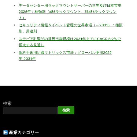
データセンター用ラックマウントサーバーの世界及び日本市場
2026年：種類別（x86ラックマウント、非x86ラックマウン
ト）
セキュリティ情報＆イベント管理の世界市場（～2031）：種類
別、用途別
ステビア乳製品の世界市場規模は2031年までにCAGR 8.9％で
拡大する見通し
歯科手術用組織マトリックス市場：グローバル予測2025
年-2031年
検索
検索
産業カテゴリー