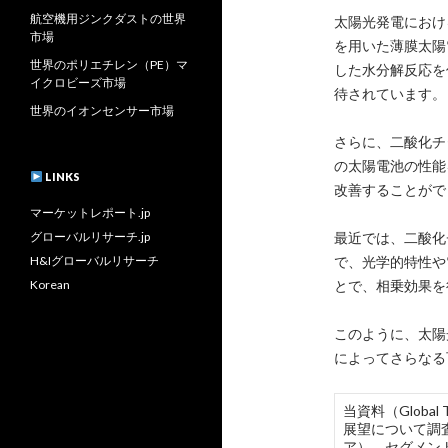
航空機用ジンクダストの世界
太陽光発電におけ
市場
を用いた薄膜太陽
世界のポリエチレン（PE）マ
した水分解反応を
イクロビーズ市場
待されています。
世界のイオンセンサー市場
さらに、二酸化チ
の太陽電池の性能
LINKS
改善することがで
マーケットレポート.jp
グローバルリサーチ.jp
最近では、二酸化
H&Iグローバルリサーチ
で、光学的特性や
Korean
とで、相乗効果を
このように、太陽
によってさらなる
当資料（Global 
展望について調
ア）、セグメン