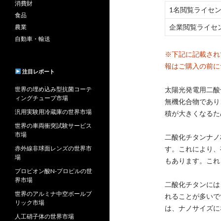
消費財
1名閲覧ライセ
食品
企業閲覧ライセ
農業
自動車・輸送
※下記に記載され
報はご購入の前に
注目レポート
世界の埋め込み型抗菌コーテ
太陽光発電用二酸
ィングチューブ市場
無機化合物であり
汎用実験用冷蔵庫の世界市場
積が大きくなるた
世界の車両衝突試験サービス
市場
二酸化チタンナノ
赤外線非球面レンズの世界市
す。これにより、
場
もあります。これ
プロピオン酸N-プロピルの世
界市場
二酸化チタンには
世界のアルミナ中空ボールブ
れることが多いで
リック市場
は、ナノサイズに
人工硝子体の世界市場