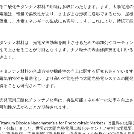
る二酸化チタンナノ材料の用途は多岐にわたります。まず、太陽電池の
電池は、軽量で柔軟性があり、さまざまな形状に適応できるため、屋根
促進し、水素エネルギーの生成にも寄与します。これにより、持続可能
タンナノ材料は、光電変換効率を向上させるための添加剤やコーティン
を向上させることが可能となります。ナノ粒子の表面修飾技術を用いる
きます。
チタンナノ材料の合成方法や機能性の向上に関する研究も進んでいます
電気的特性を最適化し、より高い性能を持つ太陽光発電システムの開発
得ることも研究されています。
光発電用二酸化チタンナノ材料は、再生可能エネルギーの効率を向上さ
可能性が広がることが期待されます。
Titanium Dioxide Nanomaterials for Photovoltaic M
査・分析しました。世界の太陽光発電用二酸化チタンナノ材料市場概要
ト別市場規模、主要地域別市場規模、流通チャネル分析などの情報を掲