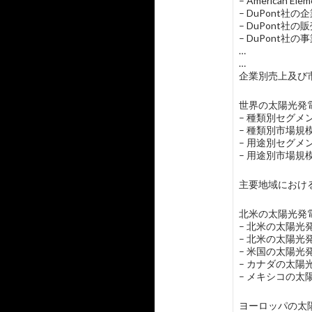
– American E
– DuPont社
– DuPont
– DuPont社の
…
…
企業別売上及び市
世界の太陽光発電
– 種類別セグ
– 種類別市場
– 用途別セグ
– 用途別市場
主要地域におけ
北米の太陽光発電
– 北米の太陽
– 北米の太陽
– 米国の太陽
– カナダの太
– メキシコの
ヨーロッパの太陽