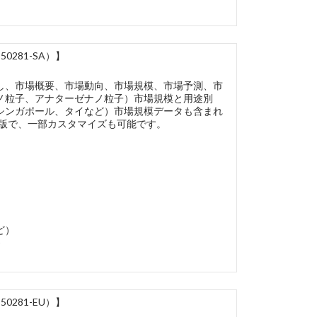
281-SA）】
し、市場概要、市場動向、市場規模、市場予測、市
ノ粒子、アナターゼナノ粒子）市場規模と用途別
シンガポール、タイなど）市場規模データも含まれ
語版で、一部カスタマイズも可能です。
ど）
)
281-EU）】