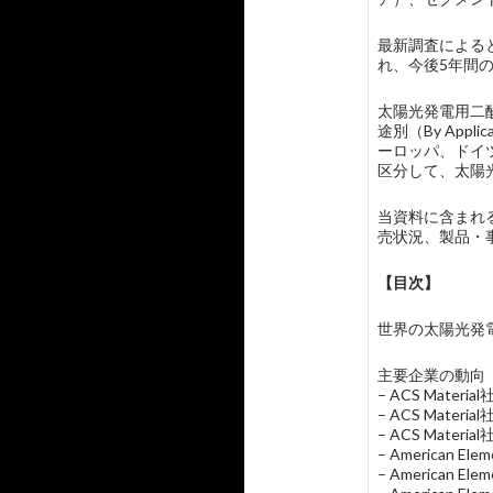
最新調査によると
れ、今後5年間
太陽光発電用二
途別（By Ap
ーロッパ、ドイ
区分して、太陽
当資料に含まれる主
売状況、製品・
【目次】
世界の太陽光発電用二酸化
主要企業の動向
– ACS Mate
– ACS Mat
– ACS Mater
– American
– American