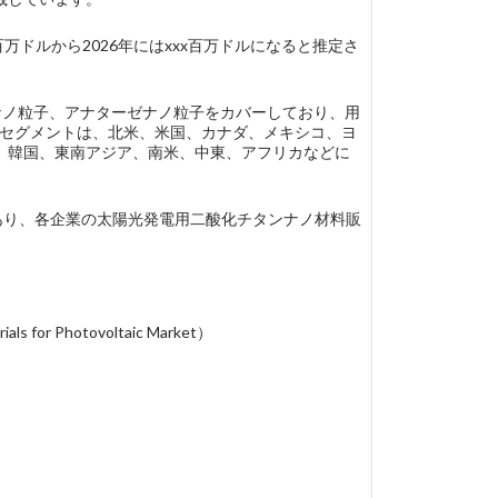
万ドルから2026年にはxxx百万ドルになると推定さ
ルナノ粒子、アナターゼナノ粒子をカバーしており、用
地域別セグメントは、北米、米国、カナダ、メキシコ、ヨ
、韓国、東南アジア、南米、中東、アフリカなどに
t、…などがあり、各企業の太陽光発電用二酸化チタンナノ材料販
or Photovoltaic Market）