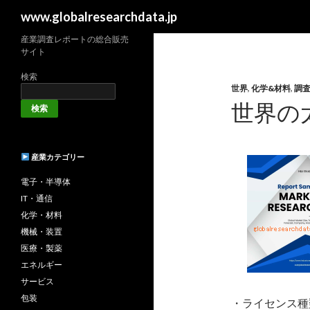
検
www.globalresearchdata.jp
索
産業調査レポートの総合販売
サイト
検索
世界
,
化学&材料
,
調
世界の
検索
産業カテゴリー
電子・半導体
IT・通信
化学・材料
機械・装置
医療・製薬
エネルギー
サービス
包装
・ライセンス種