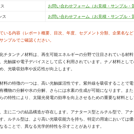
ンス
お問い合わせフォーム（お見積・サンプル・
ンス
お問い合わせフォーム（お見積・サンプル・
ている内容（レポート概要、目次、年度、セグメント分類、企業名など
サンプルでご確認ください。
化チタンナノ材料は、再生可能エネルギーの分野で注目されている材料で
、光触媒や電子デバイスとして広く利用されています。ナノ材料として
め、光吸収効率や反応性が向上します。
材料の特徴の一つは、高い光触媒活性です。紫外線を吸収することで電
有機物の分解や水の分解、さらには水素の生成が可能になります。また
らの特性により、太陽光発電の効率を向上させるための重要な材料とし
、主に二つの結晶構造が存在します。アナタース型とルチル型で、アナ
す。ルチル型は、より高い光吸収能力を持ち、特定の用途においては優
なることで、異なる光学的特性を示すことがあります。