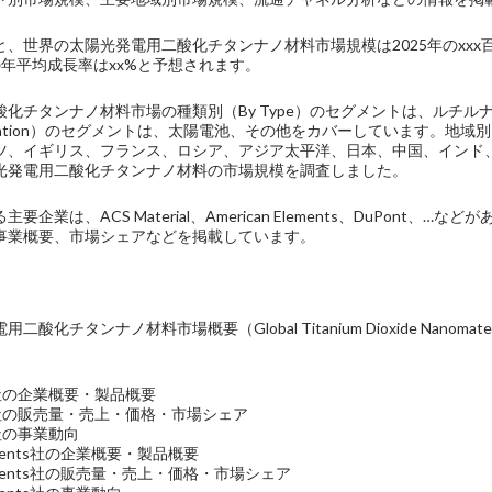
、世界の太陽光発電用二酸化チタンナノ材料市場規模は2025年のxxx百
の年平均成長率はxx%と予想されます。
酸化チタンナノ材料市場の種類別（By Type）のセグメントは、ルチ
plication）のセグメントは、太陽電池、その他をカバーしています。
ツ、イギリス、フランス、ロシア、アジア太平洋、日本、中国、インド
光発電用二酸化チタンナノ材料の市場規模を調査しました。
要企業は、ACS Material、American Elements、DuPon
事業概要、市場シェアなどを掲載しています。
チタンナノ材料市場概要（Global Titanium Dioxide Nanomaterials f
rial社の企業概要・製品概要
erial社の販売量・売上・価格・市場シェア
ial社の事業動向
 Elements社の企業概要・製品概要
 Elements社の販売量・売上・価格・市場シェア