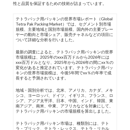
性と品質を保証するための技術が詰まっています。
テトラパック用パッキンの世界市場レポート（Global
Tetra Pak Packing Market）では、セグメント別市場
規模、主要地域と国別市場規模、国内外の主要プレー
ヤーの動向と市場シェア、販売チャネルなどの項目に
ついて詳細な分析を行いました。
最新の調査によると、テトラパック用パッキンの世界
市場規模は、2025年のxxx百万ドルから2026年には
xxx百万ドルとなり、2025年から2026年の間にxx％の
変化があると推定されています。テトラパック用パッ
キンの世界市場規模は、今後5年間でxx％の年率で成
長すると予測されています。
地域・国別分析では、北米、アメリカ、カナダ、メキ
シコ、ヨーロッパ、ドイツ、イギリス、フランス、ロ
シア、アジア太平洋、日本、中国、インド、韓国、東
南アジア、南米、中東、アフリカなどを対象にして、
テトラパック用パッキンの市場規模を算出しました。
テトラパック用パッキン市場は、種類別には、テト
ラ・ブリック、テトラ・レックス、テトラ・リカル