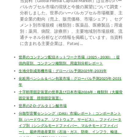
当資料（Global Herbal Capsule Market）は世界のハー
バルカプセル市場の現状と今後の展望について調査・
分析しました。世界のハーバルカプセル市場概要、主
要企業の動向（売上、販売価格、市場シェア）、セグ
メント別市場規模（種類別：医薬品、医療製品；用途
別：薬局、病院、診療所）、主要地域別市場規模、流
通チャネル分析などの情報を掲載しています。当資料
に含まれる主要企業は、Patanj …
世界のコンテンツ配信ネットワーク市場（2025 – 2030）：提
供内容別、コンテンツ種類別、用途別分析レポート
生地分割成形機市場：グローバル予測2025年-2031年
化粧用ペンシル＆ペン包装市場：グローバル予測2025年-2031
年
十字靭帯固定装置の世界及び日本市場2026年：種類別（大腿骨
固定装置、脛骨固定装置）
世界のZ-D-グルタミン酸市場
分散型音響センシング（DAS）市場レポート：コンポーネント
別（ハードウェア、ソフトウェア、サービス）、ファイバータ
イプ別（シングルモードファイバー、マルチモードファイバ
ー）、最終用途産業別（石油・ガス、防衛、インフラ、輸送、