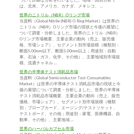
ついて詳細な分析を行いました。地域・国別分析で
は、北米、アメリカ、カナダ、メキシコ、 …
世界のニトリル（NBR）Oリング市場
当資料（Global Nitrile (NBR) O Ring Market）は世界の
ニトリル（NBR）Oリング市場の現状と今後の展望に
ついて調査・分析しました。世界のニトリル（NBR）
Oリング市場概要、主要企業の動向（売上、販売価
格、市場シェア）、セグメント別市場規模（種類別：
断面5.00mm以下、断面5.00mm以上；用途別：自動
車、石油・ガス、化学、その他）、主要地域別市場規
模、流通チャネル …
世界の半導体テスト消耗品市場
当資料（Global Semiconductor Test Consumables
Market）は世界の半導体テスト消耗品市場の現状と今
後の展望について調査・分析しました。世界の半導体
テスト消耗品市場概要、主要企業の動向（売上、販売
価格、市場シェア）、セグメント別市場規模（種類
別：プローブカード、エージング/テストソケット、
テストボード、その他；用途別：家電、医療機器、自
動車、その他）、主要地域 …
世界のハーバルカプセル市場