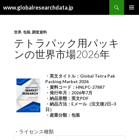
検
www.globalresearchdata.jp
索
コ
メインメ
ン
ニュー
テ
ン
世界
,
包装
,
調査資料
ツ
テトラパック用パッキ
へ
ンの世界市場2026年
ス
キ
ッ
プ
・英文タイトル：Global Tetra Pak
Packing Market 2026
・資料コード：HNLPC-27887
・発行年月：2026年7月
・納品形態：英文PDF
・納品方法：Eメール（注文後2日~3
日）
・産業分類：包装
・ライセンス種類