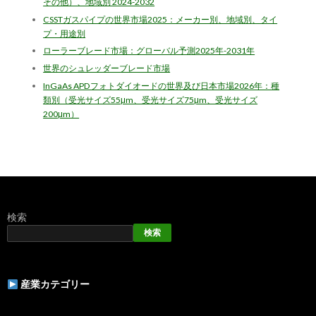
その他）、地域別 2024-2032
CSSTガスパイプの世界市場2025：メーカー別、地域別、タイ
プ・用途別
ローラーブレード市場：グローバル予測2025年-2031年
世界のシュレッダーブレード市場
InGaAs APDフォトダイオードの世界及び日本市場2026年：種
類別（受光サイズ55μm、受光サイズ75μm、受光サイズ
200μm）
検索
検索
産業カテゴリー