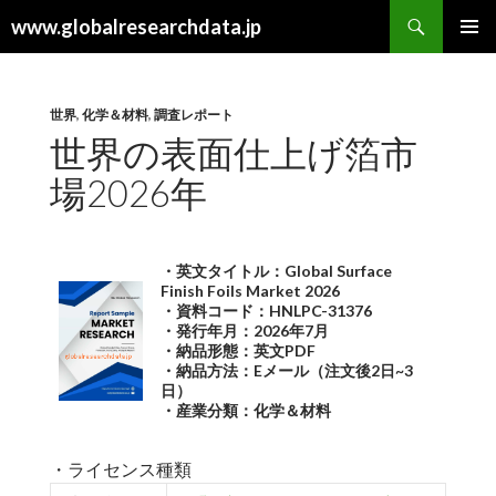
検
www.globalresearchdata.jp
索
コ
メインメ
ン
ニュー
テ
ン
世界
,
化学＆材料
,
調査レポート
ツ
世界の表面仕上げ箔市
へ
場2026年
ス
キ
ッ
プ
・英文タイトル：Global Surface
Finish Foils Market 2026
・資料コード：HNLPC-31376
・発行年月：2026年7月
・納品形態：英文PDF
・納品方法：Eメール（注文後2日~3
日）
・産業分類：化学＆材料
・ライセンス種類