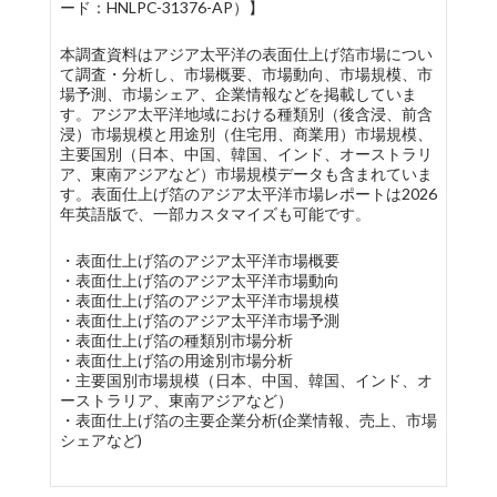
ード：HNLPC-31376-AP）】
本調査資料はアジア太平洋の表面仕上げ箔市場につい
て調査・分析し、市場概要、市場動向、市場規模、市
場予測、市場シェア、企業情報などを掲載していま
す。アジア太平洋地域における種類別（後含浸、前含
浸）市場規模と用途別（住宅用、商業用）市場規模、
主要国別（日本、中国、韓国、インド、オーストラリ
ア、東南アジアなど）市場規模データも含まれていま
す。表面仕上げ箔のアジア太平洋市場レポートは2026
年英語版で、一部カスタマイズも可能です。
・表面仕上げ箔のアジア太平洋市場概要
・表面仕上げ箔のアジア太平洋市場動向
・表面仕上げ箔のアジア太平洋市場規模
・表面仕上げ箔のアジア太平洋市場予測
・表面仕上げ箔の種類別市場分析
・表面仕上げ箔の用途別市場分析
・主要国別市場規模（日本、中国、韓国、インド、オ
ーストラリア、東南アジアなど）
・表面仕上げ箔の主要企業分析(企業情報、売上、市場
シェアなど)