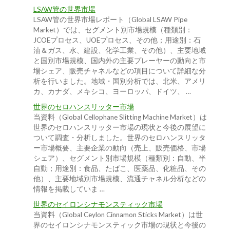
LSAW管の世界市場
LSAW管の世界市場レポート（Global LSAW Pipe
Market）では、セグメント別市場規模（種類別：
JCOEプロセス、UOEプロセス、その他；用途別：石
油＆ガス、水、建設、化学工業、その他）、主要地域
と国別市場規模、国内外の主要プレーヤーの動向と市
場シェア、販売チャネルなどの項目について詳細な分
析を行いました。地域・国別分析では、北米、アメリ
カ、カナダ、メキシコ、ヨーロッパ、ドイツ、 …
世界のセロハンスリッター市場
当資料（Global Cellophane Slitting Machine Market）は
世界のセロハンスリッター市場の現状と今後の展望に
ついて調査・分析しました。世界のセロハンスリッタ
ー市場概要、主要企業の動向（売上、販売価格、市場
シェア）、セグメント別市場規模（種類別：自動、半
自動；用途別：食品、たばこ、医薬品、化粧品、その
他）、主要地域別市場規模、流通チャネル分析などの
情報を掲載していま …
世界のセイロンシナモンスティック市場
当資料（Global Ceylon Cinnamon Sticks Market）は世
界のセイロンシナモンスティック市場の現状と今後の