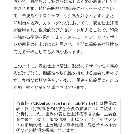
おいて、商品をより魅力的に見せるための装飾として利
用されます。特に高級品や贈答品のパッケージにおい
て、金属箔やホログラフィック箔が好まれます。また、
印刷物や名刺、カタログなどにおいても、表面仕上げ箔
が使用され、視覚的なアクセントを加えることで、印象
を強める役割を果たします。さらに、インテリアデザイ
ンや家具の仕上げにも利用され、空間に高級感や個性を
与える手段としても人気があります。
このように、表面仕上げ箔は、製品のデザイン性を高め
るだけでなく、機能性や耐久性を持たせる重要な素材で
す。多様な種類や色合いがあり、用途も広範囲にわたる
ため、様々な業界で重宝されています。
当資料（Global Surface Finish Foils Market）は世界の
表面仕上げ箔市場の現状と今後の展望について調査・
分析しました。世界の表面仕上げ箔市場概要、主要企
業の動向（売上、販売価格、市場シェア）、セグメン
ト別市場規模、主要地域別市場規模、流通チャネル分
析などの情報を掲載しています。