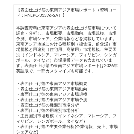
【表面仕上げ箔の東南アジア市場レポート（資料コー
ド：HNLPC-31376-SA）】
本調査資料は東南アジアの表面仕上げ箔市場について
調査・分析し、市場概要、市場動向、市場規模、市場
予測、市場シェア、企業情報などを掲載しています。
東南アジア地域における種類別（後含浸、前含浸）市
場規模と用途別（住宅用、商業用）市場規模、主要国
別（インドネシア、マレーシア、フィリピン、シンガ
ポール、タイなど）市場規模データも含まれていま
す。表面仕上げ箔の東南アジア市場レポートは2026年
英語版で、一部カスタマイズも可能です。
・表面仕上げ箔の東南アジア市場概要
・表面仕上げ箔の東南アジア市場動向
・表面仕上げ箔の東南アジア市場規模
・表面仕上げ箔の東南アジア市場予測
・表面仕上げ箔の種類別市場分析
・表面仕上げ箔の用途別市場分析
・主要国別市場規模（インドネシア、マレーシア、フ
ィリピン、シンガポール、タイなど）
・表面仕上げ箔の主要企業分析(企業情報、売上、市場
シェアなど)