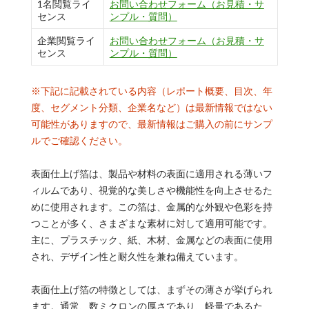
1名閲覧ライ
お問い合わせフォーム（お見積・サ
センス
ンプル・質問）
企業閲覧ライ
お問い合わせフォーム（お見積・サ
センス
ンプル・質問）
※下記に記載されている内容（レポート概要、目次、年
度、セグメント分類、企業名など）は最新情報ではない
可能性がありますので、最新情報はご購入の前にサンプ
ルでご確認ください。
表面仕上げ箔は、製品や材料の表面に適用される薄いフ
ィルムであり、視覚的な美しさや機能性を向上させるた
めに使用されます。この箔は、金属的な外観や色彩を持
つことが多く、さまざまな素材に対して適用可能です。
主に、プラスチック、紙、木材、金属などの表面に使用
され、デザイン性と耐久性を兼ね備えています。
表面仕上げ箔の特徴としては、まずその薄さが挙げられ
ます。通常、数ミクロンの厚さであり、軽量であるた