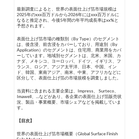
最新調査によると、世界の表面仕上げ箔市場規模は
2025年のxxx百万ドルから2026年にはxxx百万ドルに
なると推定され、今後5年間の年平均成長率はxx%と
予想されます。
表面仕上げ箔市場の種類別（By Type）のセグメント
は、後含浸、前含浸をカバーしており、用途別（By
Application）のセグメントは、住宅用、商業用をカバ
ーしています。地域別セグメントは、北米、米国、カ
ナダ、メキシコ、ヨーロッパ、ドイツ、イギリス、フ
ランス、ロシア、アジア太平洋、日本、中国、イン
ド、韓国、東南アジア、南米、中東、アフリカなどに
区分して、表面仕上げ箔の市場規模を調査しました。
当資料に含まれる主要企業は、Impress、 Surteco、
Imawell、…などがあり、各企業の表面仕上げ箔販売状
況、製品・事業概要、市場シェアなどを掲載していま
す。
【目次】
世界の表面仕上げ箔市場概要（Global Surface Finish