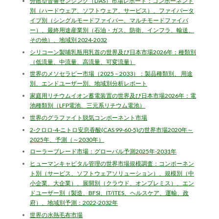
分散型音響センシング（DAS）市場レポート：コンポーネント
別（ハードウェア、ソフトウェア、サービス）、ファイバータ
イプ別（シングルモードファイバー、マルチモードファイバ
ー）、最終用途産業別（石油・ガス、防衛、インフラ、輸送、
その他）、地域別 2024-2032
シリコーン製哺乳瓶用乳首の世界及び日本市場2026年：種類別
（低流量、中流量、高流量、可変流量）
世界のメソセラピー市場（2025 – 2033）：製品種類別、 用途
別、エンドユーザー別、地域別分析レポート
家庭用リチウムイオン蓄電装置の世界及び日本市場2026年：電
池種類別（LFP電池、三元系リチウム電池）
世界のグラファイト脱気コンポーネント市場
2-クロロ-4-ニトロ安息香酸(CAS 99-60-5)の世界市場2020年～
2025年、予測（～2030年）
ローラーブレード市場：グローバル予測2025年-2031年
ヒューマンキャピタル管理の世界市場規模調査：コンポーネン
ト別（サービス、ソフトウェアソリューション）、規模別（中
小企業、大企業）、展開別（クラウド、オンプレミス）、エン
ドユーザー別（製造、BFSI、IT/ITES、ヘルスケア、運輸、政
府）、地域別予測：2022-2032年
世界の水熱毛布市場