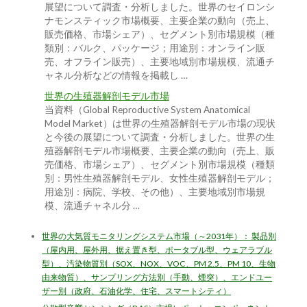
展望について調査・分析しました。世界のセイロンシ
ナモンスティック市場概要、主要企業の動向（売上、
販売価格、市場シェア）、セグメント別市場規模（種
類別：バルク、パッケージ；用途別：オンライン販
売、オフライン販売）、主要地域別市場規模、流通チ
ャネル分析などの情報を掲載し …
世界の生殖器解剖モデル市場
当資料（Global Reproductive System Anatomical
Model Market）は世界の生殖器解剖モデル市場の現状
と今後の展望について調査・分析しました。世界の生
殖器解剖モデル市場概要、主要企業の動向（売上、販
売価格、市場シェア）、セグメント別市場規模（種類
別：男性生殖器解剖モデル、女性生殖器解剖モデル；
用途別：病院、学校、その他）、主要地域別市場規
模、流通チャネル分 …
世界の大気質モニタリングシステム市場（～2031年）： 製品別
（屋内用、屋外用、据え置き型、ポータブル型、ウェアラブル
型）、汚染物質別（SOX、NOX、VOC、PM 2.5、PM 10、生物
由来物質）、サンプリング方法別（手動、煙突）、エンドユー
ザー別（政府、石油化学、住宅、スマートシティ）