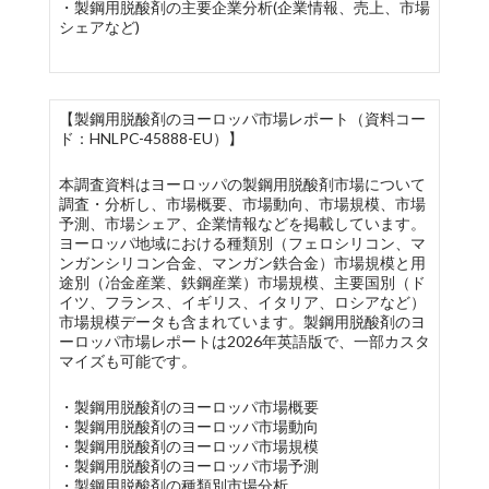
・製鋼用脱酸剤の主要企業分析(企業情報、売上、市場
シェアなど)
【製鋼用脱酸剤のヨーロッパ市場レポート（資料コー
ド：HNLPC-45888-EU）】
本調査資料はヨーロッパの製鋼用脱酸剤市場について
調査・分析し、市場概要、市場動向、市場規模、市場
予測、市場シェア、企業情報などを掲載しています。
ヨーロッパ地域における種類別（フェロシリコン、マ
ンガンシリコン合金、マンガン鉄合金）市場規模と用
途別（冶金産業、鉄鋼産業）市場規模、主要国別（ド
イツ、フランス、イギリス、イタリア、ロシアなど）
市場規模データも含まれています。製鋼用脱酸剤のヨ
ーロッパ市場レポートは2026年英語版で、一部カスタ
マイズも可能です。
・製鋼用脱酸剤のヨーロッパ市場概要
・製鋼用脱酸剤のヨーロッパ市場動向
・製鋼用脱酸剤のヨーロッパ市場規模
・製鋼用脱酸剤のヨーロッパ市場予測
・製鋼用脱酸剤の種類別市場分析