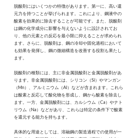
脱酸剤にはいくつかの特徴があります。第一に、高い還
元力を持つことが挙げられます。これにより、鋼液中の
酸素を効果的に除去することが可能です。また、脱酸剤
は鋼の化学成分に影響を与えないように設計されてお
り、他の元素との反応を最小限に抑えることが求められ
ます。さらに、脱酸剤は、鋼の冷却や固化過程において
も効果を発揮し、鋼の微細構造を改善する役割も果たし
ます。
脱酸剤の種類には、主に非金属脱酸剤と金属脱酸剤があ
ります。非金属脱酸剤には、シリコン（Si）やマンガン
（Mn）、アルミニウム（Al）などが含まれます。これら
は酸素と反応して酸化物を形成し、鋼から酸素を除去し
ます。一方、金属脱酸剤には、カルシウム（Ca）やナト
リウム（Na）などがあり、これらは特定の条件下で酸素
を還元する能力を持ちます。
具体的な用途としては、溶融鋼の製造過程での使用が一