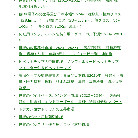
世界のアルチップ市場（2025 – 2032）：提供品別、機能別、
地域別分析レポート
低DK電子布の世界及び日本市場2026年：種類別（極薄クロス
（28μm以下）、超薄クロス（28～35μm）、薄クロス（36～
100μm）、厚クロス（100μm以上））
化粧用ペンシル＆ペン包装市場：グローバル予測2025年-2031
年
世界の腎臓移植市場（2025 – 2033）：製品種類別、移植種類
別、 保存方法別、年齢層別、 エンドユーザー別、地域別
ピペットチップの中国市場：ノンフィルターピペットチップ、
フィルター付きピペットチップ
海底ケーブル監視装置の世界及び日本市場2026年：種類別（温
度・圧力監視、振動・ひずみ監視、漏洩・故障検知、環境状態
監視）
世界のバイオベースバインダー市場（2025 – 2034）：製品種
類別、用途別、エンドユーザー別、原料供給源別分析レポート
ドデカン酸ナトリウムの世界市場
世界のペット用抗菌剤市場
世界のバッテリー接合用クラッド材料市場