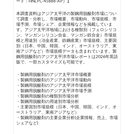
ード：HNLPC-45888-AP）】
本調査資料はアジア太平洋の製鋼用脱酸剤市場につい
て調査・分析し、市場概要、市場動向、市場規模、市
場予測、市場シェア、企業情報などを掲載していま
す。アジア太平洋地域における種類別（フェロシリコ
ン、マンガンシリコン合金、マンガン鉄合金）市場規
模と用途別（冶金産業、鉄鋼産業）市場規模、主要国
別（日本、中国、韓国、インド、オーストラリア、東
南アジアなど）市場規模データも含まれています。製
鋼用脱酸剤のアジア太平洋市場レポートは2026年英語
版で、一部カスタマイズも可能です。
・製鋼用脱酸剤のアジア太平洋市場概要
・製鋼用脱酸剤のアジア太平洋市場動向
・製鋼用脱酸剤のアジア太平洋市場規模
・製鋼用脱酸剤のアジア太平洋市場予測
・製鋼用脱酸剤の種類別市場分析
・製鋼用脱酸剤の用途別市場分析
・主要国別市場規模（日本、中国、韓国、インド、オ
ーストラリア、東南アジアなど）
・製鋼用脱酸剤の主要企業分析(企業情報、売上、市場
シェアなど)