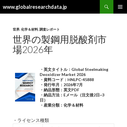
検
www.globalresearchdata.jp
索
コ
メインメ
ン
ニュー
テ
ン
世界
,
化学＆材料
,
調査レポート
ツ
世界の製鋼用脱酸剤市
へ
場2026年
ス
キ
ッ
プ
・英文タイトル：Global Steelmaking
Deoxidizer Market 2026
・資料コード：HNLPC-45888
・発行年月：2026年7月
・納品形態：英文PDF
・納品方法：Eメール（注文後2日~3
日）
・産業分類：化学＆材料
・ライセンス種類