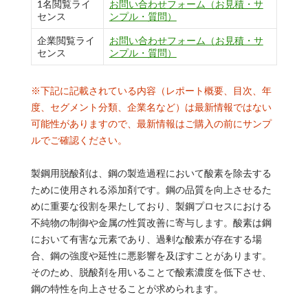
1名閲覧ライ
お問い合わせフォーム（お見積・サ
センス
ンプル・質問）
企業閲覧ライ
お問い合わせフォーム（お見積・サ
センス
ンプル・質問）
※下記に記載されている内容（レポート概要、目次、年
度、セグメント分類、企業名など）は最新情報ではない
可能性がありますので、最新情報はご購入の前にサンプ
ルでご確認ください。
製鋼用脱酸剤は、鋼の製造過程において酸素を除去する
ために使用される添加剤です。鋼の品質を向上させるた
めに重要な役割を果たしており、製鋼プロセスにおける
不純物の制御や金属の性質改善に寄与します。酸素は鋼
において有害な元素であり、過剰な酸素が存在する場
合、鋼の強度や延性に悪影響を及ぼすことがあります。
そのため、脱酸剤を用いることで酸素濃度を低下させ、
鋼の特性を向上させることが求められます。