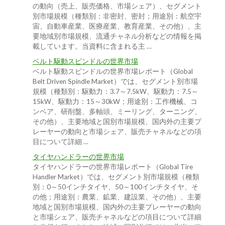
の動向（売上、販売価格、市場シェア）、セグメント
別市場規模（種類別：非密封、密封；用途別：航空宇
宙、自動車産業、医療産業、教育産業、その他）、主
要地域別市場規模、流通チャネル分析などの情報を掲
載しています。当資料に含まれる主 …
ベルト駆動スピンドルの世界市場
ベルト駆動スピンドルの世界市場レポート（Global
Belt Driven Spindle Market）では、セグメント別市場
規模（種類別：駆動力：3.7～7.5kW、駆動力：7.5～
15kW、駆動力：15～30kW；用途別：工作機械、コ
ンベア、研削盤、多軸頭、ミーリング、ターニング、
その他）、主要地域と国別市場規模、国内外の主要プ
レーヤーの動向と市場シェア、販売チャネルなどの項
目について詳細 …
タイヤハンドラーの世界市場
タイヤハンドラーの世界市場レポート（Global Tire
Handler Market）では、セグメント別市場規模（種類
別：0～50インチタイヤ、50～100インチタイヤ、そ
の他；用途別：農業、鉱業、建設業、その他）、主要
地域と国別市場規模、国内外の主要プレーヤーの動向
と市場シェア、販売チャネルなどの項目について詳細