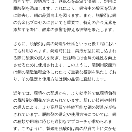
般的です。製鋼所では、鉄鉱石を高温で溶融し、炉内に
脱酸剤を添加します。これにより、鋼液中の酸素を迅速
に除去し、鋼の品質向上を図ります。また、脱酸剤は鋼
の合金化プロセスにおいても重要で、特定の合金元素を
添加する際に、酸素の影響を抑える役割を果たします。
さらに、脱酸剤は鋼の鋳造や圧延といった後工程におい
ても利用されます。鋳造時には、鋼液が型に流し込まれ
る際に酸素の混入を防ぎ、圧延時には金属の延性を向上
させるために使用されます。このように、製鋼用脱酸剤
は鋼の製造過程全体にわたって重要な役割を果たしてお
り、その選定と使用方法は鋼の品質に直結します。
近年では、環境への配慮から、より効率的で低環境負荷
の脱酸剤の開発が進められています。新しい技術や材料
の導入により、より高品質で持続可能な鋼の製造が期待
されています。脱酸剤の選定や使用方法については、鋼
の種類や用途に応じた適切なアプローチが求められま
す。このように、製鋼用脱酸剤は鋼の品質向上に欠かせ