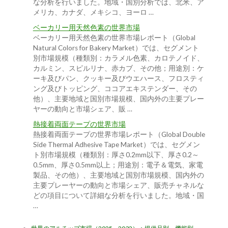
な分析を行いました。地域・国別分析では、北米、ア
メリカ、カナダ、メキシコ、ヨーロ …
ベーカリー用天然色素の世界市場
ベーカリー用天然色素の世界市場レポート（Global
Natural Colors for Bakery Market）では、セグメント
別市場規模（種類別：カラメル色素、カロテノイド、
カルミン、スピルリナ、赤カブ、その他；用途別：ケ
ーキ及びパン、クッキー及びウエハース、フロスティ
ング及びトッピング、ココアエキステンダー、その
他）、主要地域と国別市場規模、国内外の主要プレー
ヤーの動向と市場シェア、販 …
熱接着両面テープの世界市場
熱接着両面テープの世界市場レポート（Global Double
Side Thermal Adhesive Tape Market）では、セグメン
ト別市場規模（種類別：厚さ0.2mm以下、厚さ0.2～
0.5mm、厚さ0.5mm以上；用途別：電子＆電気、家電
製品、その他）、主要地域と国別市場規模、国内外の
主要プレーヤーの動向と市場シェア、販売チャネルな
どの項目について詳細な分析を行いました。地域・国
…