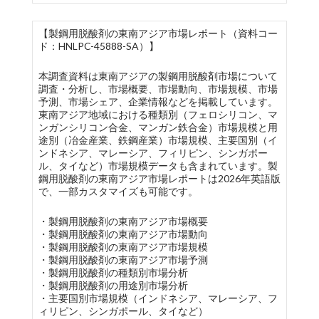
【製鋼用脱酸剤の東南アジア市場レポート（資料コー
ド：HNLPC-45888-SA）】
本調査資料は東南アジアの製鋼用脱酸剤市場について
調査・分析し、市場概要、市場動向、市場規模、市場
予測、市場シェア、企業情報などを掲載しています。
東南アジア地域における種類別（フェロシリコン、マ
ンガンシリコン合金、マンガン鉄合金）市場規模と用
途別（冶金産業、鉄鋼産業）市場規模、主要国別（イ
ンドネシア、マレーシア、フィリピン、シンガポー
ル、タイなど）市場規模データも含まれています。製
鋼用脱酸剤の東南アジア市場レポートは2026年英語版
で、一部カスタマイズも可能です。
・製鋼用脱酸剤の東南アジア市場概要
・製鋼用脱酸剤の東南アジア市場動向
・製鋼用脱酸剤の東南アジア市場規模
・製鋼用脱酸剤の東南アジア市場予測
・製鋼用脱酸剤の種類別市場分析
・製鋼用脱酸剤の用途別市場分析
・主要国別市場規模（インドネシア、マレーシア、フ
ィリピン、シンガポール、タイなど）