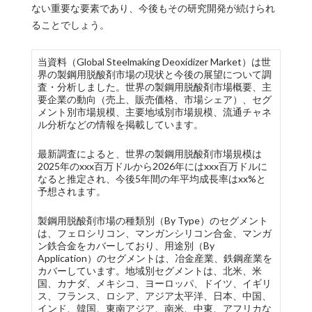
ない重要な要素であり、今後もその研究開発が続けられ
ることでしょう。
当資料（Global Steelmaking Deoxidizer Market）は世
界の製鋼用脱酸剤市場の現状と今後の展望について調
査・分析しました。世界の製鋼用脱酸剤市場概要、主
要企業の動向（売上、販売価格、市場シェア）、セグ
メント別市場規模、主要地域別市場規模、流通チャネ
ル分析などの情報を掲載しています。
最新調査によると、世界の製鋼用脱酸剤市場規模は
2025年のxxx百万ドルから2026年にはxxx百万ドルに
なると推定され、今後5年間の年平均成長率はxx%と
予想されます。
製鋼用脱酸剤市場の種類別（By Type）のセグメント
は、フェロシリコン、マンガンシリコン合金、マンガ
ン鉄合金をカバーしており、用途別（By
Application）のセグメントは、冶金産業、鉄鋼産業を
カバーしています。地域別セグメントは、北米、米
国、カナダ、メキシコ、ヨーロッパ、ドイツ、イギリ
ス、フランス、ロシア、アジア太平洋、日本、中国、
インド、韓国、東南アジア、南米、中東、アフリカな