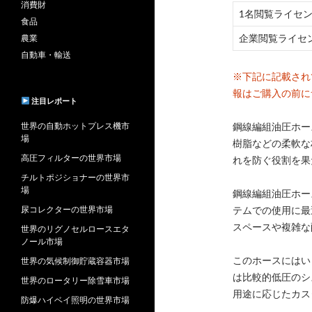
消費財
1名閲覧ライセ
食品
企業閲覧ライセ
農業
自動車・輸送
※下記に記載され
報はご購入の前に
注目レポート
世界の自動ホットプレス機市
鋼線編組油圧ホー
場
樹脂などの柔軟な
高圧フィルターの世界市場
れを防ぐ役割を果
チルトポジショナーの世界市
場
鋼線編組油圧ホー
尿コレクターの世界市場
テムでの使用に最
スペースや複雑な
世界のリグノセルロースエタ
ノール市場
このホースにはい
世界の気候制御貯蔵容器市場
は比較的低圧のシ
世界のロータリー除雪車市場
用途に応じたカス
防爆ハイベイ照明の世界市場