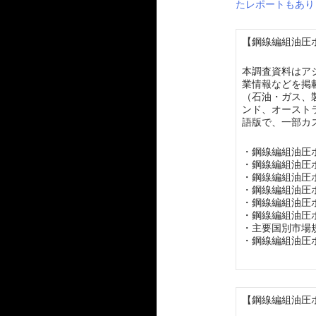
たレポートもあり
【鋼線編組油圧ホ
本調査資料はア
業情報などを掲
（石油・ガス、
ンド、オースト
語版で、一部カ
・鋼線編組油圧
・鋼線編組油圧
・鋼線編組油圧
・鋼線編組油圧
・鋼線編組油圧
・鋼線編組油圧
・主要国別市場
・鋼線編組油圧
【鋼線編組油圧ホ