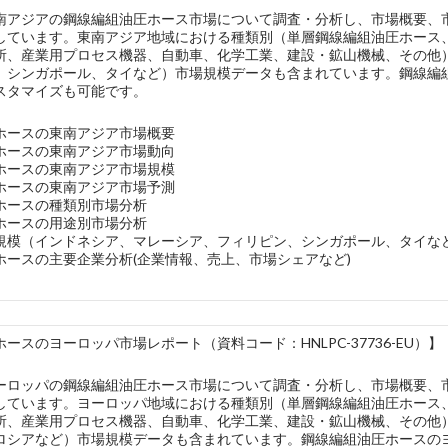
南アジアの鋼線編組油圧ホース市場について調査・分析し、市場概要、
しています。東南アジア地域における種類別（単層鋼線編組油圧ホース
所、産業用プロセス機器、自動車、化学工業、建設・鉱山機械、その他
、シンガポール、タイなど）市場規模データも含まれています。鋼線編組
スタマイズも可能です。
ホースの東南アジア市場概要
ホースの東南アジア市場動向
ホースの東南アジア市場規模
ホースの東南アジア市場予測
ホースの種類別市場分析
ホースの用途別市場分析
規模（インドネシア、マレーシア、フィリピン、シンガポール、タイな
ホースの主要企業分析(企業情報、売上、市場シェアなど)
ースのヨーロッパ市場レポート（資料コード：HNLPC-37736-EU）】
ーロッパの鋼線編組油圧ホース市場について調査・分析し、市場概要、
しています。ヨーロッパ地域における種類別（単層鋼線編組油圧ホース
所、産業用プロセス機器、自動車、化学工業、建設・鉱山機械、その他
ロシアなど）市場規模データも含まれています。鋼線編組油圧ホースのヨ