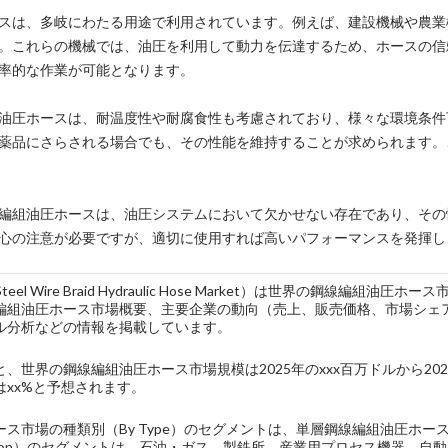
スは、多岐にわたる用途で利用されています。例えば、建設機械や農業
。これらの機械では、油圧を利用して動力を伝達するため、ホースの信
率的な作業が可能となります。
油圧ホースは、耐温度性や耐腐食性も考慮されており、様々な環境条件
薬品にさらされる場合でも、その性能を維持することが求められます。
編組油圧ホースは、油圧システムにおいて欠かせない存在であり、その
心の注意が必要ですが、適切に使用すれば高いパフォーマンスを発揮し
 Steel Wire Braid Hydraulic Hose Market）は世界の鋼
編組油圧ホース市場概要、主要企業の動向（売上、販売価格、市場シェ
ル分析などの情報を掲載しています。
、世界の鋼線編組油圧ホース市場規模は2025年のxxx百万ドルから20
はxx%と予想されます。
ース市場の種類別（By Type）のセグメントは、単層鋼線編組油圧ホ
lication）のセグメントは、石油・ガス、製鉄所、産業用プロセス機器