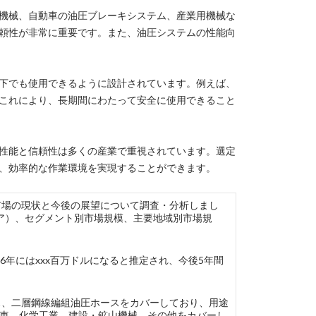
機械、自動車の油圧ブレーキシステム、産業用機械な
頼性が非常に重要です。また、油圧システムの性能向
下でも使用できるように設計されています。例えば、
これにより、長期間にわたって安全に使用できること
性能と信頼性は多くの産業で重視されています。選定
、効率的な作業環境を実現することができます。
線編組油圧ホース市場の現状と今後の展望について調査・分析しまし
ア）、セグメント別市場規模、主要地域別市場規
26年にはxxx百万ドルになると推定され、今後5年間
ース、二層鋼線編組油圧ホースをカバーしており、用途
、自動車、化学工業、建設・鉱山機械、その他をカバーし