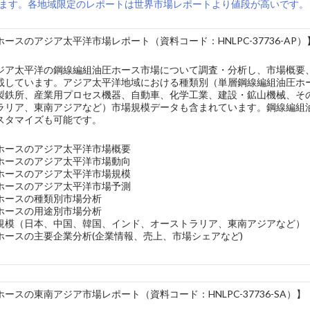
ます。各地域限定のレポートは世界市場レポートより値段が高いです。
ースのアジア太平洋市場レポート（資料コード：HNLPC-37736-AP）
ジア太平洋の鋼線編組油圧ホース市場について調査・分析し、市場概要
載しています。アジア太平洋地域における種類別（単層鋼線編組油圧ホ
製鉄所、産業用プロセス機器、自動車、化学工業、建設・鉱山機械、そ
ラリア、東南アジアなど）市場規模データも含まれています。鋼線編組油
スタマイズも可能です。
ホースのアジア太平洋市場概要
ホースのアジア太平洋市場動向
ホースのアジア太平洋市場規模
ホースのアジア太平洋市場予測
ホースの種類別市場分析
ホースの用途別市場分析
規模（日本、中国、韓国、インド、オーストラリア、東南アジアなど）
ホースの主要企業分析(企業情報、売上、市場シェアなど)
ースの東南アジア市場レポート（資料コード：HNLPC-37736-SA）】