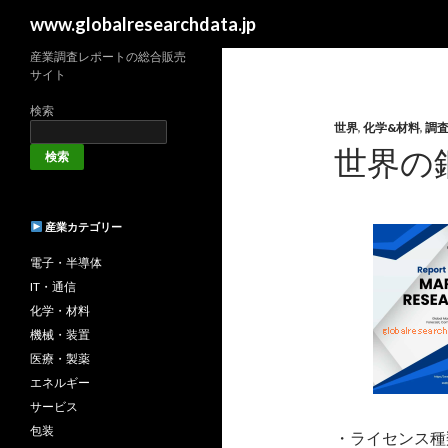
検
www.globalresearchdata.jp
索
産業調査レポートの総合販売
サイト
検索
世界
,
化学&材料
,
調
世界の
検索
産業カテゴリー
電子・半導体
IT・通信
化学・材料
機械・装置
医療・製薬
エネルギー
サービス
包装
・ライセンス種