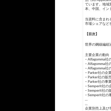
ています。地域
本、中国、イン
当資料に含まれる主
市場シェアなど
【目次】
世界の鋼線編組油圧ホース
主要企業の動向
– Alfagom
– Alfagom
– Alfagomm
– Parker社
– Parker社
– Parker社の
– Semperi
– Semperi
– Semperit社
…
…
企業別売上及び市