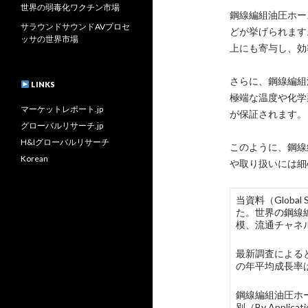
世界の弱毒化ワクチン市場
鋼線編組油圧ホー
サラウンドサウンドAVプロセ
どが挙げられます
ッサの世界市場
上にも寄与し、効
さらに、鋼線編組
LINKS
極端な温度や化学
マーケットレポート.jp
が保証されます。
グローバルリサーチ.jp
H&Iグローバルリサーチ
このように、鋼線
Korean
や取り扱いには細
当資料（Global
た。世界の鋼線
模、流通チャネ
最新調査によると
の年平均成長率
鋼線編組油圧ホ
別（By App