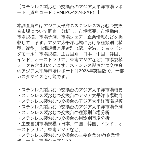
【ステンレス製おむつ交換台のアジア太平洋市場レポ
ート（資料コード：HNLPC-42240-AP）】
本調査資料はアジア太平洋のステンレス製おむつ交換
台市場について調査・分析し、市場概要、市場動向、
市場規模、市場予測、市場シェア、企業情報などを掲
載しています。アジア太平洋地域における種類別（横
型、縦型）市場規模と用途別（駅、空港、ショッピン
グモール）市場規模、主要国別（日本、中国、韓国、
インド、オーストラリア、東南アジアなど）市場規模
データも含まれています。ステンレス製おむつ交換台
のアジア太平洋市場レポートは2026年英語版で、一部
カスタマイズも可能です。
・ステンレス製おむつ交換台のアジア太平洋市場概要
・ステンレス製おむつ交換台のアジア太平洋市場動向
・ステンレス製おむつ交換台のアジア太平洋市場規模
・ステンレス製おむつ交換台のアジア太平洋市場予測
・ステンレス製おむつ交換台の種類別市場分析
・ステンレス製おむつ交換台の用途別市場分析
・主要国別市場規模（日本、中国、韓国、インド、オ
ーストラリア、東南アジアなど）
・ステンレス製おむつ交換台の主要企業分析(企業情
報、売上、市場シェアなど)