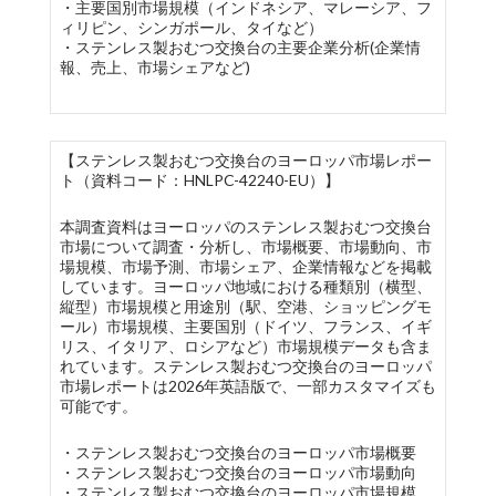
・主要国別市場規模（インドネシア、マレーシア、フ
ィリピン、シンガポール、タイなど）
・ステンレス製おむつ交換台の主要企業分析(企業情
報、売上、市場シェアなど)
【ステンレス製おむつ交換台のヨーロッパ市場レポー
ト（資料コード：HNLPC-42240-EU）】
本調査資料はヨーロッパのステンレス製おむつ交換台
市場について調査・分析し、市場概要、市場動向、市
場規模、市場予測、市場シェア、企業情報などを掲載
しています。ヨーロッパ地域における種類別（横型、
縦型）市場規模と用途別（駅、空港、ショッピングモ
ール）市場規模、主要国別（ドイツ、フランス、イギ
リス、イタリア、ロシアなど）市場規模データも含ま
れています。ステンレス製おむつ交換台のヨーロッパ
市場レポートは2026年英語版で、一部カスタマイズも
可能です。
・ステンレス製おむつ交換台のヨーロッパ市場概要
・ステンレス製おむつ交換台のヨーロッパ市場動向
・ステンレス製おむつ交換台のヨーロッパ市場規模