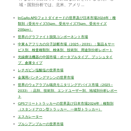
域・国別分析では、北米、アメリ …
InGaAs APDフォトダイオードの世界及び日本市場2026年：種
類別（受光サイズ55μm、受光サイズ75μm、受光サイズ
200μm）
世界のグラファイト脱気コンポーネント市場
中東＆アフリカの分子診断市場（2025 – 2031）：製品＆サー
ビス別、検査種類別、検体別、技術別、用途別分析レポート
光線療法機器の中国市場：ポータブルタイプ、プッシュタイ
プ、倉庫タイプ
レチガビン塩酸塩の世界市場
金属用パンチングマシンの世界市場
世界のウェアラブル喘息モニタリングデバイス市場（2025 –
2033）：品別、技術別、エンドユーザー別、地域別分析レポー
ト
GPSフリートトラッカーの世界及び日本市場2026年：種類別
（スタンドアロン型トラッカー、一体型トラッカー）
エスカレーター
プルシアンブルーの世界市場