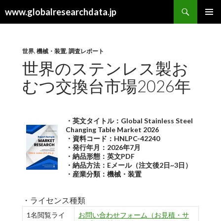
検
www.globalresearchdata.jp
索
コ
メインメ
ン
ニュー
テ
ン
世界
,
機械・装置
,
調査レポート
ツ
世界のステンレス製お
へ
むつ交換台市場2026年
ス
キ
ッ
プ
・英文タイトル：Global Stainless Steel
Changing Table Market 2026
・資料コード：HNLPC-42240
・発行年月：2026年7月
・納品形態：英文PDF
・納品方法：Eメール（注文後2日~3日）
・産業分類：機械・装置
・ライセンス種類
1名閲覧ライ
お問い合わせフォーム（お見積・サ