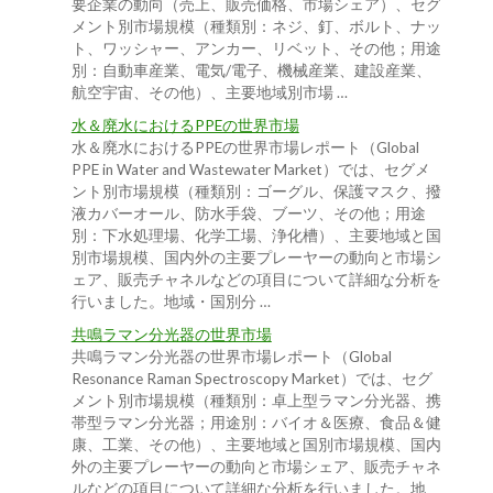
要企業の動向（売上、販売価格、市場シェア）、セグ
メント別市場規模（種類別：ネジ、釘、ボルト、ナッ
ト、ワッシャー、アンカー、リベット、その他；用途
別：自動車産業、電気/電子、機械産業、建設産業、
航空宇宙、その他）、主要地域別市場 …
水＆廃水におけるPPEの世界市場
水＆廃水におけるPPEの世界市場レポート（Global
PPE in Water and Wastewater Market）では、セグメ
ント別市場規模（種類別：ゴーグル、保護マスク、撥
液カバーオール、防水手袋、ブーツ、その他；用途
別：下水処理場、化学工場、浄化槽）、主要地域と国
別市場規模、国内外の主要プレーヤーの動向と市場シ
ェア、販売チャネルなどの項目について詳細な分析を
行いました。地域・国別分 …
共鳴ラマン分光器の世界市場
共鳴ラマン分光器の世界市場レポート（Global
Resonance Raman Spectroscopy Market）では、セグ
メント別市場規模（種類別：卓上型ラマン分光器、携
帯型ラマン分光器；用途別：バイオ＆医療、食品＆健
康、工業、その他）、主要地域と国別市場規模、国内
外の主要プレーヤーの動向と市場シェア、販売チャネ
ルなどの項目について詳細な分析を行いました。地