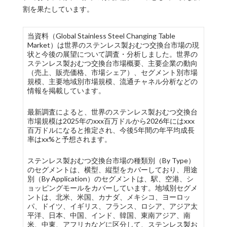
割を果たしています。
当資料（Global Stainless Steel Changing Table
Market）は世界のステンレス製おむつ交換台市場の現
状と今後の展望について調査・分析しました。世界の
ステンレス製おむつ交換台市場概要、主要企業の動向
（売上、販売価格、市場シェア）、セグメント別市場
規模、主要地域別市場規模、流通チャネル分析などの
情報を掲載しています。
最新調査によると、世界のステンレス製おむつ交換台
市場規模は2025年のxxx百万ドルから2026年にはxxx
百万ドルになると推定され、今後5年間の年平均成長
率はxx%と予想されます。
ステンレス製おむつ交換台市場の種類別（By Type）
のセグメントは、横型、縦型をカバーしており、用途
別（By Application）のセグメントは、駅、空港、シ
ョッピングモールをカバーしています。地域別セグメ
ントは、北米、米国、カナダ、メキシコ、ヨーロッ
パ、ドイツ、イギリス、フランス、ロシア、アジア太
平洋、日本、中国、インド、韓国、東南アジア、南
米、中東、アフリカなどに区分して、ステンレス製お