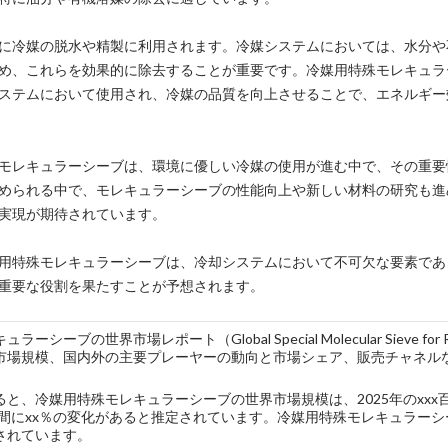
に冷媒の脱水や精製に利用されます。冷媒システムにおいては、水分や
め、これらを効果的に除去することが重要です。冷媒用特殊モレキュラ
ステムにおいて使用され、冷媒の品質を向上させることで、エネルギー
モレキュラーシーブは、環境に優しい冷媒の使用が進む中で、その重要
められる中で、モレキュラーシーブの性能向上や新しい材料の研究も進
実現が期待されています。
用特殊モレキュラーシーブは、冷却システムにおいて不可欠な要素であ
重要な役割を果たすことが予想されます。
ーシーブの世界市場レポート（Global Special Molecular Sieve fo
市場規模、国内外の主要プレーヤーの動向と市場シェア、販売チャネル
と、冷媒用特殊モレキュラーシーブの世界市場規模は、2025年のxxx百万
年の間にxx％の変化があると推定されています。冷媒用特殊モレキュラーシ
されています。