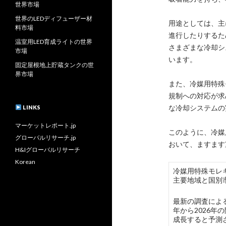
世界市場
世界のLEDディフューザー材
用途としては、主
料市場
進行したりするた
温室用LED育成ライトの世界
さまざまな冷却シ
市場
います。
固定屋根地上貯蔵タンクの世
界市場
また、冷媒用特殊
規制への対応が求
な冷却システムの
LINKS
マーケットレポート.jp
このように、冷媒
グローバルリサーチ.jp
おいて、ますます
H&Iグローバルリサーチ
Korean
冷媒用特殊モレキュラ
主要地域と国別
最新の調査による
年から2026
成長すると予測