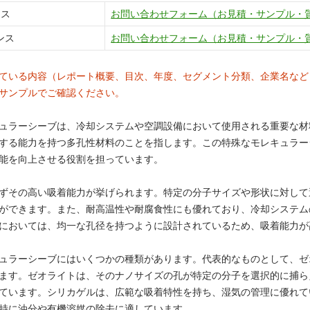
ンス
お問い合わせフォーム（お見積・サンプル・
ンス
お問い合わせフォーム（お見積・サンプル・
ている内容（レポート概要、目次、年度、セグメント分類、企業名など
サンプルでご確認ください。
ュラーシーブは、冷却システムや空調設備において使用される重要な材
する能力を持つ多孔性材料のことを指します。この特殊なモレキュラー
能を向上させる役割を担っています。
ずその高い吸着能力が挙げられます。特定の分子サイズや形状に対して
ができます。また、耐高温性や耐腐食性にも優れており、冷却システム
においては、均一な孔径を持つように設計されているため、吸着能力が
ュラーシーブにはいくつかの種類があります。代表的なものとして、ゼ
ます。ゼオライトは、そのナノサイズの孔が特定の分子を選択的に捕ら
ています。シリカゲルは、広範な吸着特性を持ち、湿気の管理に優れて
特に油分や有機溶媒の除去に適しています。