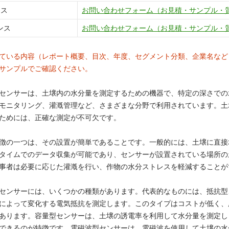
ンス
お問い合わせフォーム（お見積・サンプル・
ンス
お問い合わせフォーム（お見積・サンプル・
ている内容（レポート概要、目次、年度、セグメント分類、企業名など
サンプルでご確認ください。
センサーは、土壌内の水分量を測定するための機器で、特定の深さでの
モニタリング、灌漑管理など、さまざまな分野で利用されています。土
ためには、正確な測定が不可欠です。
徴の一つは、その設置が簡単であることです。一般的には、土壌に直接
タイムでのデータ収集が可能であり、センサーが設置されている場所の
事者は必要に応じた灌漑を行い、作物の水分ストレスを軽減することが
センサーには、いくつかの種類があります。代表的なものには、抵抗型
によって変化する電気抵抗を測定します。このタイプはコストが低く、
あります。容量型センサーは、土壌の誘電率を利用して水分量を測定し
できるのが特徴です。電磁波型センサーは、電磁波を使用して土壌の水