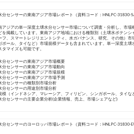
分センサーの東南アジア市場レポート（資料コード：HNLPC-31830-S
南アジアの単一深度土壌水分センサー市場について調査・分析し、市場
どを掲載しています。東南アジア地域における種類別（土壌水ポテンシ
ーフ、スマートレジリエントシティ、水ガバナンス、研究、その他）市
ガポール、タイなど）市場規模データも含まれています。単一深度土壌水
スタマイズも可能です。
水分センサーの東南アジア市場概要
水分センサーの東南アジア市場動向
水分センサーの東南アジア市場規模
水分センサーの東南アジア市場予測
水分センサーの種類別市場分析
水分センサーの用途別市場分析
規模（インドネシア、マレーシア、フィリピン、シンガポール、タイな
水分センサーの主要企業分析(企業情報、売上、市場シェアなど)
分センサーのヨーロッパ市場レポート（資料コード：HNLPC-31830-E