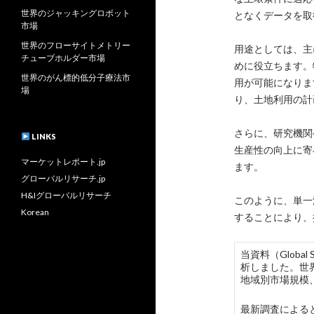
世界のジャッキングロボット
となくデータを取
市場
世界のフローサイトメトリー
用途としては、主
チューブホルダー市場
めに役立ちます。
世界のがん標的低分子療法市
用が可能になりま
場
り、土地利用の計
さらに、研究機関
LINKS
生産性の向上に寄
マーケットレポート.jp
ます。
グローバルリサーチ.jp
H&Iグローバルリサーチ
このように、単一
Korean
することにより、
当資料（Global
析しました。世
地域別市場規模
最新調査によると