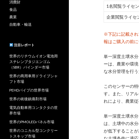
消費財
1名閲覧ライセ
食品
企業閲覧ライセ
農業
自動車・輸送
※下記に記載され
報はご購入の前に
注目レポート
世界のリチウムイオン電池用
単一深度土壌水分
スチレンブタジエンゴム
ーは、農業や環境
（SBR）バインダー市場
な水分管理を行う
世界の商用車用ドライブシャ
フト市場
このセンサーの特
PEHDパイプの世界市場
す。また、リアル
世界の術後鎮痛剤市場
れにより、農業従
電気自動車用コンタクタの世
界市場
単一深度土壌水分
世界のPMOLEDパネル市場
は、土壌中の水分
世界のコニカル型コンクリー
が低下することが
トスキップ市場
な土壌条件に適応