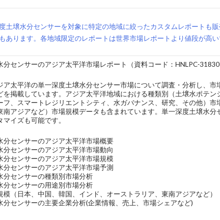
度土壌水分センサーを対象に特定の地域に絞ったカスタムレポートも販
もあります。各地域限定のレポートは世界市場レポートより値段が高い
分センサーのアジア太平洋市場レポート（資料コード：HNLPC-31830
ジア太平洋の単一深度土壌水分センサー市場について調査・分析し、市
どを掲載しています。アジア太平洋地域における種類別（土壌水ポテン
ーフ、スマートレジリエントシティ、水ガバナンス、研究、その他）市
東南アジアなど）市場規模データも含まれています。単一深度土壌水分セ
タマイズも可能です。
水分センサーのアジア太平洋市場概要
水分センサーのアジア太平洋市場動向
水分センサーのアジア太平洋市場規模
水分センサーのアジア太平洋市場予測
水分センサーの種類別市場分析
水分センサーの用途別市場分析
規模（日本、中国、韓国、インド、オーストラリア、東南アジアなど）
水分センサーの主要企業分析(企業情報、売上、市場シェアなど)