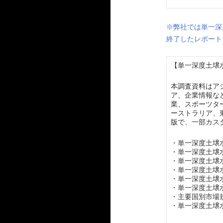
※弊社では単一深
終了したレポート
【単一深度土壌水
本調査資料はア
ア、企業情報な
業、スポーツタ
ーストラリア、
版で、一部カス
・単一深度土壌
・単一深度土壌
・単一深度土壌
・単一深度土壌
・単一深度土壌
・単一深度土壌
・主要国別市場
・単一深度土壌