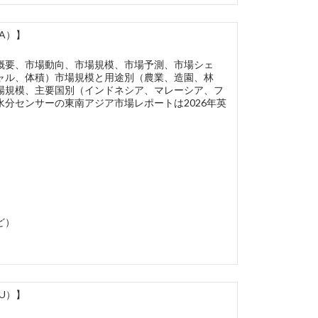
A）】
概要、市場動向、市場規模、市場予測、市場シェ
ャル、体積）市場規模と用途別（農業、造園、林
場規模、主要国別（インドネシア、マレーシア、フ
分センサーの東南アジア市場レポートは2026年英
ど）
U）】