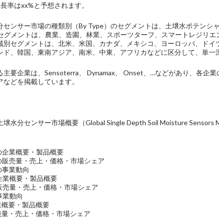
長率はxx%と予想されます。
センサー市場の種類別（By Type）のセグメントは、土壌水ポテンシ
ion）のセグメントは、農業、造園、林業、スポーツターフ、スマートレジ
域別セグメントは、北米、米国、カナダ、メキシコ、ヨーロッパ、ドイ
ンド、韓国、東南アジア、南米、中東、アフリカなどに区分して、単一
主要企業は、Sensoterra、 Dynamax、 Onset、…などがあり
アなどを掲載しています。
センサー市場概要（Global Single Depth Soil Moisture Sensors M
ra社の企業概要・製品概要
rra社の販売量・売上・価格・市場シェア
a社の事業動向
社の企業概要・製品概要
x社の販売量・売上・価格・市場シェア
の事業動向
企業概要・製品概要
の販売量・売上・価格・市場シェア