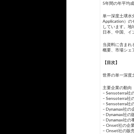
5年間の年平均成
単一深度土壌水分
Applicat
しています。地
日本、中国、イ
当資料に含まれる
概要、市場シェ
【目次】
世界の単一深度土壌水分
主要企業の動向
– Sensoter
– Sensote
– Sensoterr
– Dynamax
– Dynama
– Dynamax社
– Onset社の
– Onset社