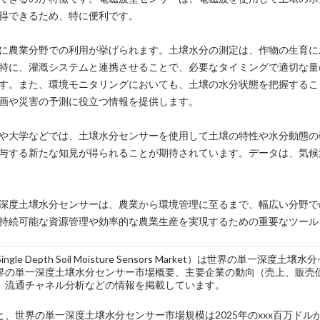
得できるため、特に便利です。
に農業分野での利用が挙げられます。土壌水分の測定は、作物の生育に
特に、灌漑システムと連携させることで、必要なタイミングで適切な量
す。また、環境モニタリングにおいても、土壌の水分状態を把握するこ
画や災害の予測に役立つ情報を提供します。
や大学などでは、土壌水分センサーを使用して土壌の特性や水分動態の
与する新たな知見が得られることが期待されています。データは、気候
深度土壌水分センサーは、農業から環境管理に至るまで、幅広い分野で
持続可能な資源管理や効率的な農業生産を実現するための重要なツール
 Single Depth Soil Moisture Sensors Market）は世
界の単一深度土壌水分センサー市場概要、主要企業の動向（売上、販売
、流通チャネル分析などの情報を掲載しています。
、世界の単一深度土壌水分センサー市場規模は2025年のxxx百万ドルか