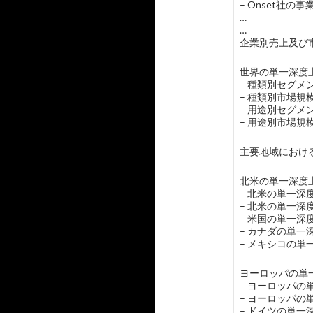
– Onset社の事
…
…
企業別売上及び市
世界の単一深度土
– 種類別セグ
– 種類別市場
– 用途別セグ
– 用途別市場
主要地域におけ
北米の単一深度土
– 北米の単一
– 北米の単一
– 米国の単一
– カナダの単
– メキシコの
ヨーロッパの単一
– ヨーロッパ
– ヨーロッパ
– ドイツの単