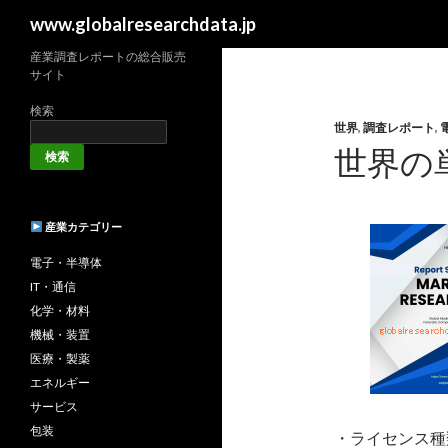
検
www.globalresearchdata.jp
索
産業調査レポートの総合販売
サイト
検索
世界
,
調査レポート
,
世界の
検索
産業カテゴリー
電子・半導体
IT・通信
化学・材料
機械・装置
医療・製薬
エネルギー
サービス
包装
・ライセンス種