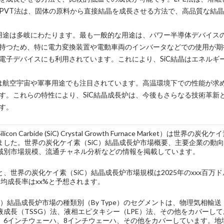
PVT法は、固体の原料から直接結晶を成長させる方法で、高品質な結
の用途は多岐にわたります。最も一般的な用途は、パワー半導体デバイスの
持つため、特に電力変換装置や電動車両のインバータなどでの使用が期
電子デバイスにも利用されています。これにより、SiC結晶はエネルギ
晶は航空宇宙や軍事用途でも注目されています。高温環境下での性能が求め
す。これらの特性により、SiC結晶成長炉は、今後もさらなる技術革新
す。
Silicon Carbide (SiC) Crystal Growth Furnace Mark
ました。世界の炭化ケイ素（SiC）結晶成長炉市場概要、主要企業の動
域別市場規模、流通チャネル分析などの情報を掲載しています。
、世界の炭化ケイ素（SiC）結晶成長炉市場規模は2025年のxxx百万ド
均成長率はxx%と予想されます。
C）結晶成長炉市場の種類別（By Type）のセグメントは、物理気相輸送
成長（TSSG）法、液相エピタキシー（LPE）法、その他をカバーしており、用
、6インチウェーハ、8インチウェーハ、その他をカバーしています。地