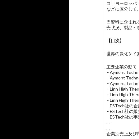
コ、ヨーロッパ
などに区分して
当資料に含まれる主要
売状況、製品・
【目次】
世界の炭化ケイ素（SiC
主要企業の動向
– Aymont T
– Aymont T
– Aymont Te
– Linn Hig
– Linn Hig
– Linn High 
– ESTech社
– ESTech
– ESTech社の
…
…
企業別売上及び市