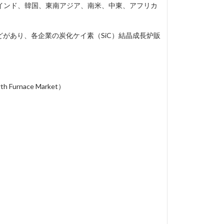
インド、韓国、東南アジア、南米、中東、アフリカ
ech、…などがあり、各企業の炭化ケイ素（SiC）結晶成長炉販
 Furnace Market）