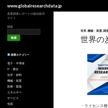
検
www.globalresearchdata.jp
索
産業調査レポートの総合販売
サイト
検索
世界
,
機械・装置
,
調
世界の
検索
産業カテゴリー
電子・半導体
IT・通信
化学・材料
機械・装置
医療・製薬
エネルギー
サービス
包装
・ライセンス種