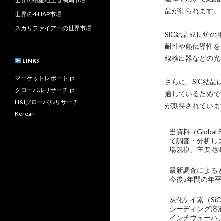
世界の衛星地上管制局市場
晶が得られます。
世界の4-HAP市場
スカリファイアーの世界市場
SiC結晶成長炉
耐性や熱伝導性を
線検出器などの光
LINKS
マーケットレポート.jp
さらに、SiC結
グローバルリサーチ.jp
適しているためで
H&Iグローバルリサーチ
が期待されていま
Korean
当資料（Global 
て調査・分析し
場規模、主要地
最新調査によると
今後5年間の年平
炭化ケイ素（Si
シーディング溶液
インチウェーハ