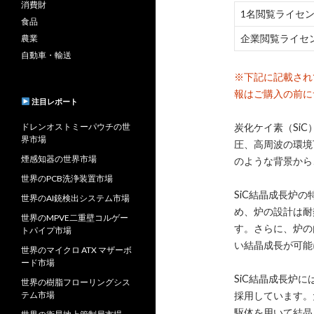
消費財
1名閲覧ライセ
食品
企業閲覧ライセ
農業
自動車・輸送
※下記に記載され
報はご購入の前に
注目レポート
ドレンオストミーパウチの世
炭化ケイ素（Si
界市場
圧、高周波の環境
煙感知器の世界市場
のような背景から
世界のPCB洗浄装置市場
SiC結晶成長炉
世界のAI銃検出システム市場
め、炉の設計は耐
世界のMPVE二重壁コルゲー
す。さらに、炉の
トパイプ市場
い結晶成長が可能
世界のマイクロ ATX マザーボ
ード市場
SiC結晶成長炉
世界の樹脂フローリングシス
テム市場
採用しています。
駆体を用いて結晶