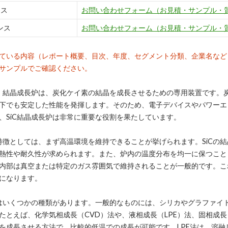
ンス
お問い合わせフォーム（お見積・サンプル・
ンス
お問い合わせフォーム（お見積・サンプル・
ている内容（レポート概要、目次、年度、セグメント分類、企業名など
サンプルでご確認ください。
C）結晶成長炉は、炭化ケイ素の結晶を成長させるための専用装置です。
下でも安定した性能を発揮します。そのため、電子デバイスやパワーエ
、SiC結晶成長炉は非常に重要な役割を果たしています。
の特徴としては、まず高温環境を維持できることが挙げられます。SiCの結
熱性や耐久性が求められます。また、炉内の温度分布を均一に保つこと
内部は真空または特定のガス雰囲気で維持されることが一般的です。こ
になります。
にはいくつかの種類があります。一般的なものには、シリカやグラファイ
たとえば、化学気相成長（CVD）法や、液相成長（LPE）法、固相成長
を成長させる方法で、比較的低温での成長が可能です。LPE法は、溶