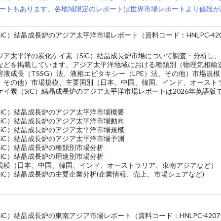
ートもあります。各地域限定のレポートは世界市場レポートより値段が
iC）結晶成長炉のアジア太平洋市場レポート（資料コード：HNLPC-420
ジア太平洋の炭化ケイ素（SiC）結晶成長炉市場について調査・分析し
などを掲載しています。アジア太平洋地域における種類別（物理気相輸送（
溶液成長（TSSG）法、液相エピタキシー（LPE）法、その他）市場規
、その他）市場規模、主要国別（日本、中国、韓国、インド、オースト
ケイ素（SiC）結晶成長炉のアジア太平洋市場レポートは2026年英語
SiC）結晶成長炉のアジア太平洋市場概要
SiC）結晶成長炉のアジア太平洋市場動向
SiC）結晶成長炉のアジア太平洋市場規模
SiC）結晶成長炉のアジア太平洋市場予測
SiC）結晶成長炉の種類別市場分析
SiC）結晶成長炉の用途別市場分析
規模（日本、中国、韓国、インド、オーストラリア、東南アジアなど）
iC）結晶成長炉の主要企業分析(企業情報、売上、市場シェアなど)
iC）結晶成長炉の東南アジア市場レポート（資料コード：HNLPC-42071