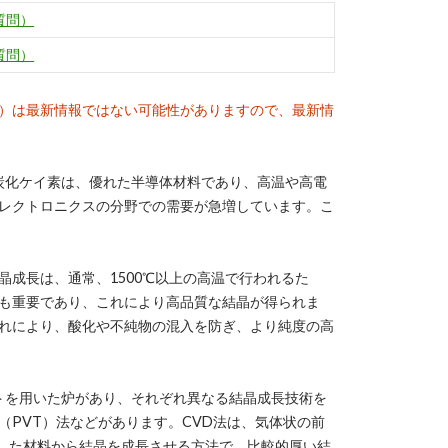
質問）
質問）
）は最新情報ではない可能性がありますので、最新情
炭化ケイ素は、優れた半導体材料であり、高温や高電
レクトロニクスの分野での需要が急増しています。こ
晶成長は、通常、1500℃以上の高温で行われるた
も重要であり、これにより高品質な結晶が得られま
れにより、酸化や不純物の混入を防ぎ、より純度の高
トを用いた炉があり、それぞれ異なる結晶成長技術を
（PVT）法などがあります。CVD法は、気体状の前
融した材料から結晶を成長させる方法で、比較的厚い結