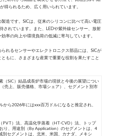
晶が得られるため、広く用いられています。
製造です。SiCは、従来のシリコンに比べて高い電圧
待されています。また、LEDや紫外線センサー、放射
ー効率の向上や環境負荷の低減に寄与しています。
られるセンサーやエレクトロニクス部品には、SiCが
とともに、さまざまな産業で重要な役割を果たすこと
et）は世界の炭化ケイ素（SiC）結晶成長炉市場の現状と今後の展望につい
向（売上、販売価格、市場シェア）、セグメント別市
ルから2026年にはxxx百万ドルになると推定され、
（PVT）法、高温化学蒸着（HT-CVD）法、トップ
途別（By Application）のセグメントは、4
域別セグメントは、北米、米国、カナダ、メキシ