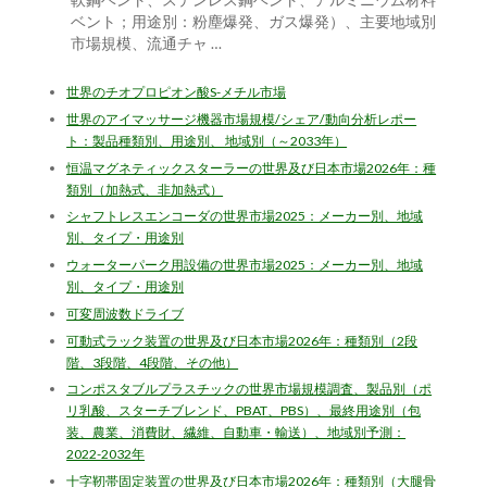
軟鋼ベント、ステンレス鋼ベント、アルミニウム材料
ベント；用途別：粉塵爆発、ガス爆発）、主要地域別
市場規模、流通チャ …
世界のチオプロピオン酸S-メチル市場
世界のアイマッサージ機器市場規模/シェア/動向分析レポー
ト：製品種類別、用途別、 地域別（～2033年）
恒温マグネティックスターラーの世界及び日本市場2026年：種
類別（加熱式、非加熱式）
シャフトレスエンコーダの世界市場2025：メーカー別、地域
別、タイプ・用途別
ウォーターパーク用設備の世界市場2025：メーカー別、地域
別、タイプ・用途別
可変周波数ドライブ
可動式ラック装置の世界及び日本市場2026年：種類別（2段
階、3段階、4段階、その他）
コンポスタブルプラスチックの世界市場規模調査、製品別（ポ
リ乳酸、スターチブレンド、PBAT、PBS）、最終用途別（包
装、農業、消費財、繊維、自動車・輸送）、地域別予測：
2022-2032年
十字靭帯固定装置の世界及び日本市場2026年：種類別（大腿骨