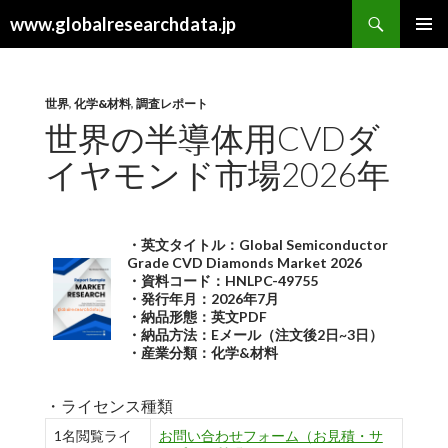
検
www.globalresearchdata.jp
索
コ
メインメ
ン
ニュー
テ
ン
世界
,
化学&材料
,
調査レポート
ツ
世界の半導体用CVDダ
へ
イヤモンド市場2026年
ス
キ
ッ
プ
・英文タイトル：Global Semiconductor
Grade CVD Diamonds Market 2026
・資料コード：HNLPC-49755
・発行年月：2026年7月
・納品形態：英文PDF
・納品方法：Eメール（注文後2日~3日）
・産業分類：化学&材料
・ライセンス種類
1名閲覧ライ
お問い合わせフォーム（お見積・サ