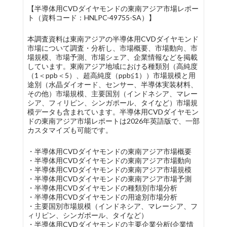
【半導体用CVDダイヤモンドの東南アジア市場レポー
ト（資料コード：HNLPC-49755-SA）】
本調査資料は東南アジアの半導体用CVDダイヤモンド
市場について調査・分析し、市場概要、市場動向、市
場規模、市場予測、市場シェア、企業情報などを掲載
しています。東南アジア地域における種類別（高純度
（1＜ppb＜5）、超高純度（ppb≦1））市場規模と用
途別（水晶ダイオード、センサー、半導体実装材料、
その他）市場規模、主要国別（インドネシア、マレー
シア、フィリピン、シンガポール、タイなど）市場規
模データも含まれています。半導体用CVDダイヤモン
ドの東南アジア市場レポートは2026年英語版で、一部
カスタマイズも可能です。
・半導体用CVDダイヤモンドの東南アジア市場概要
・半導体用CVDダイヤモンドの東南アジア市場動向
・半導体用CVDダイヤモンドの東南アジア市場規模
・半導体用CVDダイヤモンドの東南アジア市場予測
・半導体用CVDダイヤモンドの種類別市場分析
・半導体用CVDダイヤモンドの用途別市場分析
・主要国別市場規模（インドネシア、マレーシア、フ
ィリピン、シンガポール、タイなど）
・半導体用CVDダイヤモンドの主要企業分析(企業情