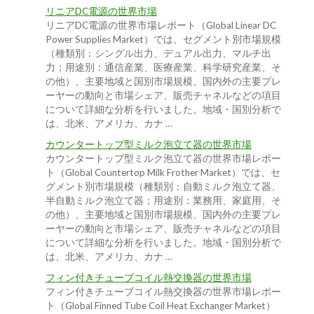
リニアDC電源の世界市場
リニアDC電源の世界市場レポート（Global Linear DC
Power Supplies Market）では、セグメント別市場規模
（種類別：シングル出力、デュアル出力、マルチ出
力；用途別：通信産業、医療産業、科学研究産業、そ
の他）、主要地域と国別市場規模、国内外の主要プレ
ーヤーの動向と市場シェア、販売チャネルなどの項目
について詳細な分析を行いました。地域・国別分析で
は、北米、アメリカ、カナ …
カウンタートップ型ミルク泡立て器の世界市場
カウンタートップ型ミルク泡立て器の世界市場レポー
ト（Global Countertop Milk Frother Market）では、セ
グメント別市場規模（種類別：自動ミルク泡立て器、
半自動ミルク泡立て器；用途別：業務用、家庭用、そ
の他）、主要地域と国別市場規模、国内外の主要プレ
ーヤーの動向と市場シェア、販売チャネルなどの項目
について詳細な分析を行いました。地域・国別分析で
は、北米、アメリカ、カナ …
フィン付きチューブコイル熱交換器の世界市場
フィン付きチューブコイル熱交換器の世界市場レポー
ト（Global Finned Tube Coil Heat Exchanger Market）