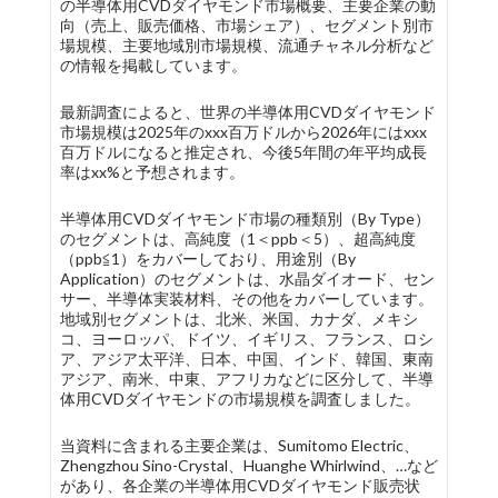
の半導体用CVDダイヤモンド市場概要、主要企業の動
向（売上、販売価格、市場シェア）、セグメント別市
場規模、主要地域別市場規模、流通チャネル分析など
の情報を掲載しています。
最新調査によると、世界の半導体用CVDダイヤモンド
市場規模は2025年のxxx百万ドルから2026年にはxxx
百万ドルになると推定され、今後5年間の年平均成長
率はxx%と予想されます。
半導体用CVDダイヤモンド市場の種類別（By Type）
のセグメントは、高純度（1＜ppb＜5）、超高純度
（ppb≦1）をカバーしており、用途別（By
Application）のセグメントは、水晶ダイオード、セン
サー、半導体実装材料、その他をカバーしています。
地域別セグメントは、北米、米国、カナダ、メキシ
コ、ヨーロッパ、ドイツ、イギリス、フランス、ロシ
ア、アジア太平洋、日本、中国、インド、韓国、東南
アジア、南米、中東、アフリカなどに区分して、半導
体用CVDダイヤモンドの市場規模を調査しました。
当資料に含まれる主要企業は、Sumitomo Electric、
Zhengzhou Sino-Crystal、Huanghe Whirlwind、…など
があり、各企業の半導体用CVDダイヤモンド販売状