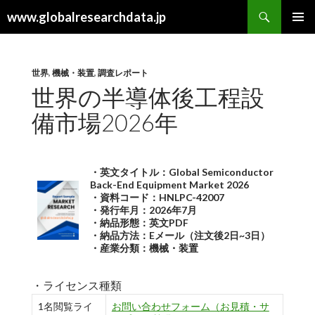
検
www.globalresearchdata.jp
索
コ
メインメ
ン
ニュー
テ
ン
世界
,
機械・装置
,
調査レポート
ツ
世界の半導体後工程設
へ
備市場2026年
ス
キ
ッ
プ
・英文タイトル：Global Semiconductor
Back-End Equipment Market 2026
・資料コード：HNLPC-42007
・発行年月：2026年7月
・納品形態：英文PDF
・納品方法：Eメール（注文後2日~3日）
・産業分類：機械・装置
・ライセンス種類
1名閲覧ライ
お問い合わせフォーム（お見積・サ