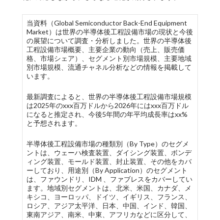
当資料（Global Semiconductor Back-End Equipment
Market）は世界の半導体後工程設備市場の現状と今後
の展望について調査・分析しました。世界の半導体後
工程設備市場概要、主要企業の動向（売上、販売価
格、市場シェア）、セグメント別市場規模、主要地域
別市場規模、流通チャネル分析などの情報を掲載して
います。
最新調査によると、世界の半導体後工程設備市場規模
は2025年のxxx百万ドルから2026年にはxxx百万ドル
になると推定され、今後5年間の年平均成長率はxx%
と予想されます。
半導体後工程設備市場の種類別（By Type）のセグメ
ントは、ウェーハ検査装置、ダイシング装置、ボンデ
ィング装置、モールド装置、封止装置、その他をカバ
ーしており、用途別（By Application）のセグメント
は、ファウンドリ、IDM 、ファブレスをカバーしてい
ます。地域別セグメントは、北米、米国、カナダ、メ
キシコ、ヨーロッパ、ドイツ、イギリス、フランス、
ロシア、アジア太平洋、日本、中国、インド、韓国、
東南アジア、南米、中東、アフリカなどに区分して、