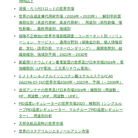
98%以下
溶接・ろう付けロッドの世界市場
世界の合成皮膚代用材市場（2026年～2033年）：解剖学的置
換部位別（表皮代替材、真皮代替材）、用途別（急性創傷、慢
性創傷）、最終用途別、地域別
保険不正検知の世界市場規模調査：コンポーネント別（ソリュ
ーション、サービス）、適用分野別（保険金詐欺、個人情報窃
盗、支払・請求詐欺、マネーロンダリング）、展開形態別、組
織規模別、地域別予測：2022年～2032年
家庭用リチウムイオン蓄電装置の世界及び日本市場2026年：電
池種類別（LFP電池、三元系リチウム電池）
2-メトキシ-6-メチルイソニコチン酸エチルエステル(CAS
262296-07-1)の世界市場2020年～2025年、予測（～2030年）
送信アンテナの世界及び日本市場2026年：種類別（周波数：
HF、周波数：VHF、周波数：UHF）
PID温度レギュレーターの世界市場2025：種類別（シングルル
ープPID温度レギュレーター、マルチループPID温度レギュレー
ター）、用途別分析
天然化粧品原料の世界市場
世界のステアリルジエタノールアミン市場