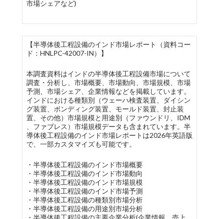
市場シェアなど)
【半導体後工程設備のインド市場レポート（資料コー
ド：HNLPC-42007-IN）】
本調査資料はインドの半導体後工程設備市場について
調査・分析し、市場概要、市場動向、市場規模、市場
予測、市場シェア、企業情報などを掲載しています。
インドにおける種類別（ウェーハ検査装置、ダイシン
グ装置、ボンディング装置、モールド装置、封止装
置、その他）市場規模と用途別（ファウンドリ、IDM
、ファブレス）市場規模データも含まれています。半
導体後工程設備のインド市場レポートは2026年英語版
で、一部カスタマイズも可能です。
・半導体後工程設備のインド市場概要
・半導体後工程設備のインド市場動向
・半導体後工程設備のインド市場規模
・半導体後工程設備のインド市場予測
・半導体後工程設備の種類別市場分析
・半導体後工程設備の用途別市場分析
・半導体後工程設備の主要企業分析(企業情報、売上、