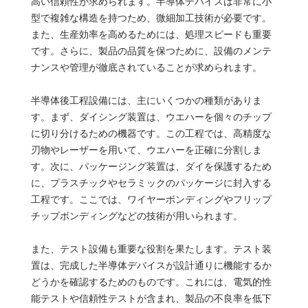
高い信頼性が求められます。半導体デバイスは非常に小
型で複雑な構造を持つため、微細加工技術が必要です。
また、生産効率を高めるためには、処理スピードも重要
です。さらに、製品の品質を保つために、設備のメンテ
ナンスや管理が徹底されていることが求められます。
半導体後工程設備には、主にいくつかの種類がありま
す。まず、ダイシング装置は、ウエハーを個々のチップ
に切り分けるための機器です。この工程では、高精度な
刃物やレーザーを用いて、ウエハーを正確に分割しま
す。次に、パッケージング装置は、ダイを保護するため
に、プラスチックやセラミックのパッケージに封入する
工程です。ここでは、ワイヤーボンディングやフリップ
チップボンディングなどの技術が用いられます。
また、テスト設備も重要な役割を果たします。テスト装
置は、完成した半導体デバイスが設計通りに機能するか
どうかを確認するためのものです。これには、電気的性
能テストや信頼性テストが含まれ、製品の不良率を低下