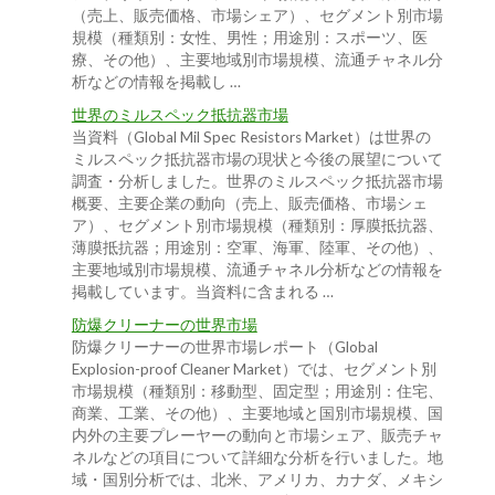
（売上、販売価格、市場シェア）、セグメント別市場
規模（種類別：女性、男性；用途別：スポーツ、医
療、その他）、主要地域別市場規模、流通チャネル分
析などの情報を掲載し …
世界のミルスペック抵抗器市場
当資料（Global Mil Spec Resistors Market）は世界の
ミルスペック抵抗器市場の現状と今後の展望について
調査・分析しました。世界のミルスペック抵抗器市場
概要、主要企業の動向（売上、販売価格、市場シェ
ア）、セグメント別市場規模（種類別：厚膜抵抗器、
薄膜抵抗器；用途別：空軍、海軍、陸軍、その他）、
主要地域別市場規模、流通チャネル分析などの情報を
掲載しています。当資料に含まれる …
防爆クリーナーの世界市場
防爆クリーナーの世界市場レポート（Global
Explosion-proof Cleaner Market）では、セグメント別
市場規模（種類別：移動型、固定型；用途別：住宅、
商業、工業、その他）、主要地域と国別市場規模、国
内外の主要プレーヤーの動向と市場シェア、販売チャ
ネルなどの項目について詳細な分析を行いました。地
域・国別分析では、北米、アメリカ、カナダ、メキシ