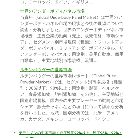
コ、ヨーロッパ、ドイツ、イギリス …
世界のアンダーボディパネル市場
当資料（Global Underbody Panel Market）は世界のア
ンダーボディパネル市場の現状と今後の展望について
調査・分析しました。世界のアンダーボディパネル市
場概要、主要企業の動向（売上、販売価格、市場シェ
ア）、セグメント別市場規模（種類別：フロントアン
ダーボディパネル、ミッドアンダーボディパネル、リ
アアンダーボディパネル；用途別：乗用自動車、商用
自動車）、主要地域別市場規模、流通 …
ルチンパウダーの世界市場
ルチンパウダーの世界市場レポート（Global Rutin
Powder Market）では、セグメント別市場規模（種類
別：98%以下、98%以上；用途別：製薬・ヘルスケ
ア、食品添加物、飼料添加物、その他）、主要地域と
国別市場規模、国内外の主要プレーヤーの動向と市場
シェア、販売チャネルなどの項目について詳細な分析
を行いました。地域・国別分析では、北米、アメリ
カ、カナダ、メキシコ、ヨーロッパ、ドイツ …
チモキノンの中国市場：純度純度99%以上、純度98%～99%：