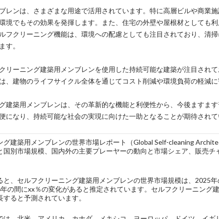
ブレンは、さまざまな用途で活用されています。特に高層ビルや商業施
環境でもその効果を発揮します。また、住宅の外壁や屋根材としても利
ルフクリーニング機能は、環境への配慮としても注目されており、清掃
ます。
クリーニング建築用メンブレンを使用した持続可能な建築が注目されて
は、建物のライフサイクル全体を通じてコスト削減や環境負荷の軽減に
グ建築用メンブレンは、その革新的な機能と利便性から、今後ますます
便になり、持続可能な社会の実現に向けた一助となることが期待されて
築用メンブレンの世界市場レポート（Global Self-cleaning Architec
と国別市場規模、国内外の主要プレーヤーの動向と市場シェア、販売チ
と、セルフクリーニング建築用メンブレンの世界市場規模は、2025年のx
026年の間にxx％の変化があると推定されています。セルフクリーニン
成長すると予測されています。
では、北米、アメリカ、カナダ、メキシコ、ヨーロッパ、ドイツ、イギ