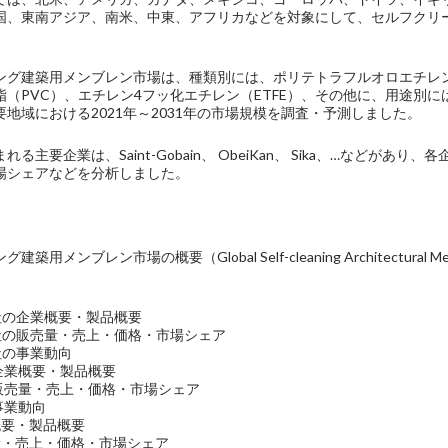
国、東南アジア、南米、中東、アフリカなどを対象にして、セルフクリ
ング建築用メンブレン市場は、種類別には、ポリテトラフルオロエチレン（
脂（PVC）、エチレン4フッ化エチレン（ETFE）、その他に、用途別
地域における2021年～2031年の市場規模を調査・予測しました。
る主要企業は、Saint-Gobain、 ObeiKan、 Sika、…など
場シェアなどを分析しました。
用メンブレン市場の概要（Global Self-cleaning Architectural Mem
bain社の企業概要・製品概要
obain社の販売量・売上・価格・市場シェア
ain社の事業動向
社の企業概要・製品概要
n社の販売量・売上・価格・市場シェア
の事業動向
業概要・製品概要
販売量・売上・価格・市場シェア