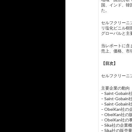
国、インド、韓
た。
セルフクリーニ
リ塩化ビニル樹
グローバルと主要
当レポートに含まれ
売上、価格、市
【目次】
セルフクリーニング建築
主要企業の動向
– Saint-Go
– Saint-G
– Saint-Gob
– ObeiKan
– ObeiKa
– ObeiKan社
– Sika社の企
– Sika社の