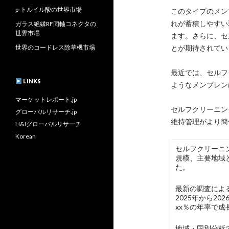
p-トルイル酸の世界市場
このタイプのメン
れが蓄積しやすい
ガラス絶縁RF同軸コネクタの
世界市場
ます。さらに、セ
世界のコードレス除草機市場
とが期待されてい
最近では、セルフ
LINKS
ようなメンブレン
マーケットレポート.jp
セルフクリーニン
グローバルリサーチ.jp
維持管理がより簡
H&Iグローバルリサーチ
Korean
セルフクリーニング建
規模、主要地域
た。
最新の調査による
2025年から2
xx％の年率で
地域・国別分析