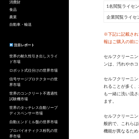
消費財
1名閲覧ライセ
食品
企業閲覧ライセ
農業
自動車・輸送
※下記に記載され
報はご購入の前に
注目レポート
世界の耐久性引き出しスライ
セルフクリーニン
ド市場
ンは、汚れやホコ
ロボット式仕分けの世界市場
セルフクリーニン
信号サージプロテクターの世
界市場
れることが多く、
世界のコンクリート不透過性
も一緒に洗い流さ
試験機市場
ます。
世界のタッチレス自動ソープ
ディスペンサー市場
セルフクリーニン
自動エンドミル盤の世界市場
般的で、これらは
プロバイオティクス粉乳の世
機能が異なるため
界市場