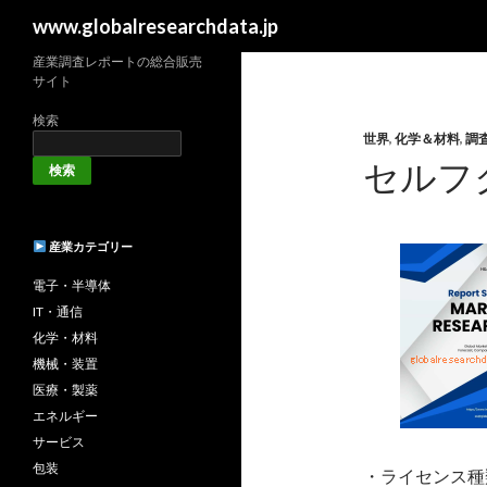
検
www.globalresearchdata.jp
索
産業調査レポートの総合販売
サイト
検索
世界
,
化学＆材料
,
調
セルフ
検索
産業カテゴリー
電子・半導体
IT・通信
化学・材料
機械・装置
医療・製薬
エネルギー
サービス
包装
・ライセンス種