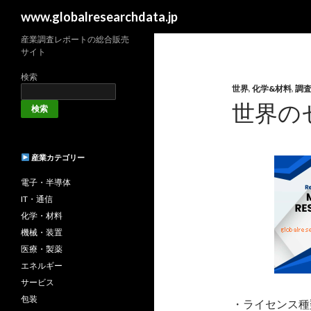
検
www.globalresearchdata.jp
索
産業調査レポートの総合販売
サイト
検索
世界
,
化学&材料
,
調
世界の
検索
産業カテゴリー
電子・半導体
IT・通信
化学・材料
機械・装置
医療・製薬
エネルギー
サービス
包装
・ライセンス種