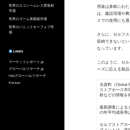
世界のエコシームレス壁装材
用途は多岐にわた
市場
は、建設現場や農
世界のズーム単眼鏡市場
スでの使用にも適
世界のパニックキーフォブ市
場
さらに、セルフス
収納できないとい
なっています。
LINKS
マーケットレポート.jp
このように、セル
グローバルリサーチ.jp
ーズに応える製品
H&Iグローバルリサーチ
Korean
当資料（Globa
ストアホース市
析などの情報を
最新調査によると
の年平均成長率
セルフストアホース
グメントは、溶