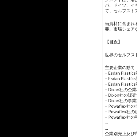
パ、ドイツ、イ
て、セルフスト
当資料に含まれる主
要、市場シェア
【目次】
世界のセルフストアホー
主要企業の動向
– Esdan Pla
– Esdan Pl
– Esdan Plas
– Dixon社の
– Dixon社
– Dixon社の事
– Powafle
– Powafle
– Powaflex
…
…
企業別売上及び市