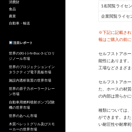
消費財
1名閲覧ライセ
食品
企業閲覧ライセ
農業
自動車・輸送
※下記に記載され
報はご購入の前に
注目レポート
世界の(R)-(-)-N-Boc-3-ピロリ
セルフストアホー
ジノール市場
能性にあります。
世界のプロジェクションイン
工場などさまざま
タラクティブ電子黒板市場
施設内透析装置の世界市場
セルフストアホー
世界の原子力ポーラークレー
た、ホースの材質
ン市場
の内部は滑らかに
自動車用燃料噴射ポンプ試験
機の世界市場
種類については、
世界のあへん市場
ができます。また
木質ペレットグリル及びスモ
い耐圧性や耐摩耗
ーカーの世界市場