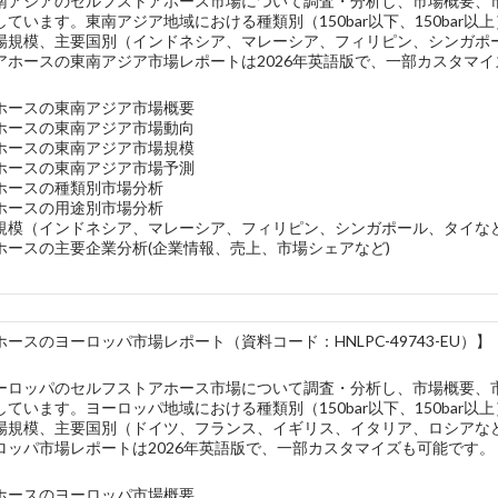
南アジアのセルフストアホース市場について調査・分析し、市場概要、
ています。東南アジア地域における種類別（150bar以下、150bar
場規模、主要国別（インドネシア、マレーシア、フィリピン、シンガポ
アホースの東南アジア市場レポートは2026年英語版で、一部カスタマ
ホースの東南アジア市場概要
ホースの東南アジア市場動向
ホースの東南アジア市場規模
ホースの東南アジア市場予測
ホースの種類別市場分析
ホースの用途別市場分析
規模（インドネシア、マレーシア、フィリピン、シンガポール、タイな
ホースの主要企業分析(企業情報、売上、市場シェアなど)
ースのヨーロッパ市場レポート（資料コード：HNLPC-49743-EU）】
ーロッパのセルフストアホース市場について調査・分析し、市場概要、
ています。ヨーロッパ地域における種類別（150bar以下、150bar
場規模、主要国別（ドイツ、フランス、イギリス、イタリア、ロシアな
ロッパ市場レポートは2026年英語版で、一部カスタマイズも可能です。
ホースのヨーロッパ市場概要