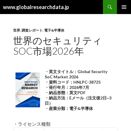
検
www.globalresearchdata.jp
索
コ
メインメ
ン
ニュー
テ
ン
世界
,
調査レポート
,
電子&半導体
ツ
世界のセキュリティ
へ
SOC市場2026年
ス
キ
ッ
プ
・英文タイトル：Global Security
SoC Market 2026
・資料コード：HNLPC-38725
・発行年月：2026年7月
・納品形態：英文PDF
・納品方法：Eメール（注文後2日~3
日）
・産業分類：電子&半導体
・ライセンス種類