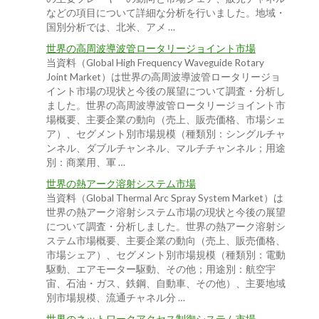
などの項目について詳細な分析を行いました。地域・
国別分析では、北米、アメ …
世界の高周波導波管ロータリージョイント市場
当資料（Global High Frequency Waveguide Rotary
Joint Market）は世界の高周波導波管ロータリージョ
イント市場の現状と今後の展望について調査・分析し
ました。世界の高周波導波管ロータリージョイント市
場概要、主要企業の動向（売上、販売価格、市場シェ
ア）、セグメント別市場規模（種類別：シングルチャ
ンネル、ダブルチャンネル、マルチチャンネル；用途
別：商業用、軍 …
世界の熱アーク溶射システム市場
当資料（Global Thermal Arc Spray System Market）は
世界の熱アーク溶射システム市場の現状と今後の展望
について調査・分析しました。世界の熱アーク溶射シ
ステム市場概要、主要企業の動向（売上、販売価格、
市場シェア）、セグメント別市場規模（種類別：電動
駆動、エアモーター駆動、その他；用途別：航空宇
宙、石油・ガス、鉄鋼、自動車、その他）、主要地域
別市場規模、流通チャネル分 …