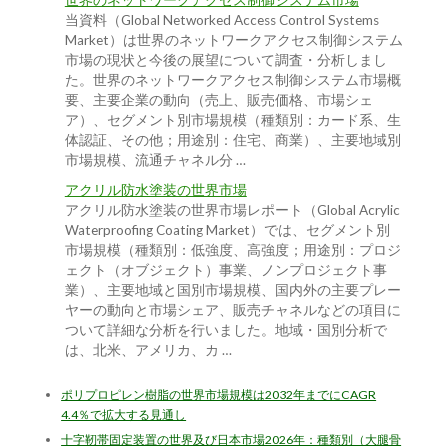
世界のネットワークアクセス制御システム市場
当資料（Global Networked Access Control Systems
Market）は世界のネットワークアクセス制御システム
市場の現状と今後の展望について調査・分析しまし
た。世界のネットワークアクセス制御システム市場概
要、主要企業の動向（売上、販売価格、市場シェ
ア）、セグメント別市場規模（種類別：カード系、生
体認証、その他；用途別：住宅、商業）、主要地域別
市場規模、流通チャネル分 …
アクリル防水塗装の世界市場
アクリル防水塗装の世界市場レポート（Global Acrylic
Waterproofing Coating Market）では、セグメント別
市場規模（種類別：低強度、高強度；用途別：プロジ
ェクト（オブジェクト）事業、ノンプロジェクト事
業）、主要地域と国別市場規模、国内外の主要プレー
ヤーの動向と市場シェア、販売チャネルなどの項目に
ついて詳細な分析を行いました。地域・国別分析で
は、北米、アメリカ、カ …
ポリプロピレン樹脂の世界市場規模は2032年までにCAGR
4.4％で拡大する見通し
十字靭帯固定装置の世界及び日本市場2026年：種類別（大腿骨