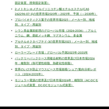
固定装置、脛骨固定装置）
2-メトキシ-6-メチルイソニコチン酸エチルエステル(CAS
262296-07-1)の世界市場2020年～2025年、予測（～2030年）
プロバイオティクス菓子の世界市場2025：メーカー別、地域
別、タイプ・用途別
シラン系金属前処理のグローバル市場（2026-2036）：アルミ
ニウム、鋼、亜鉛メッキ鋼、マグネシウム、多金属
アセチルオクタペプチド-3の世界市場2025：メーカー別、地域
別、タイプ・用途別
ローラーブレード市場：グローバル予測2025年-2031年
バッテリーパックケース用複合材料の世界及び日本市場2026
年：種類別（熱可塑性樹脂、熱硬化性樹脂）
世界のいびき防止マウスピース市場規模/シェア/動向分析レポ
ート（2024-2031年）
モジュラー電源の世界及び日本市場2026年：種類別（AC-DCモ
ジュール式装置、DC-DCモジュール式装置）