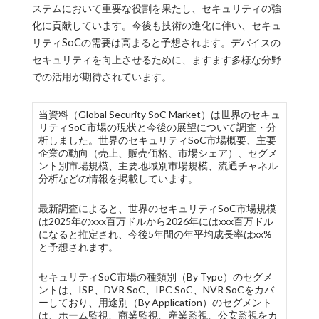
ステムにおいて重要な役割を果たし、セキュリティの強
化に貢献しています。今後も技術の進化に伴い、セキュ
リティSoCの需要は高まると予想されます。デバイスの
セキュリティを向上させるために、ますます多様な分野
での活用が期待されています。
当資料（Global Security SoC Market）は世界のセキュ
リティSoC市場の現状と今後の展望について調査・分
析しました。世界のセキュリティSoC市場概要、主要
企業の動向（売上、販売価格、市場シェア）、セグメ
ント別市場規模、主要地域別市場規模、流通チャネル
分析などの情報を掲載しています。
最新調査によると、世界のセキュリティSoC市場規模
は2025年のxxx百万ドルから2026年にはxxx百万ドル
になると推定され、今後5年間の年平均成長率はxx%
と予想されます。
セキュリティSoC市場の種類別（By Type）のセグメ
ントは、ISP、DVR SoC、IPC SoC、NVR SoCをカバ
ーしており、用途別（By Application）のセグメント
は、ホーム監視、商業監視、産業監視、公安監視をカ