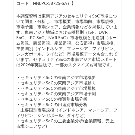
コード：HNLPC-38725-SA）】
本調査資料は東南アジアのセキュリティSoC市場につ
いて調査・分析し、市場概要、市場動向、市場規模、
市場予測、市場シェア、企業情報などを掲載していま
す。東南アジア地域における種類別（ISP、DVR
SoC、IPC SoC、NVR SoC）市場規模と用途別（ホー
ム監視、商業監視、産業監視、公安監視）市場規模、
主要国別（インドネシア、マレーシア、フィリピン、
シンガポール、タイなど）市場規模データも含まれて
います。セキュリティSoCの東南アジア市場レポート
は2026年英語版で、一部カスタマイズも可能です。
・セキュリティSoCの東南アジア市場概要
・セキュリティSoCの東南アジア市場動向
・セキュリティSoCの東南アジア市場規模
・セキュリティSoCの東南アジア市場予測
・セキュリティSoCの種類別市場分析
・セキュリティSoCの用途別市場分析
・主要国別市場規模（インドネシア、マレーシア、フ
ィリピン、シンガポール、タイなど）
・セキュリティSoCの主要企業分析(企業情報、売上、
市場シェアなど)