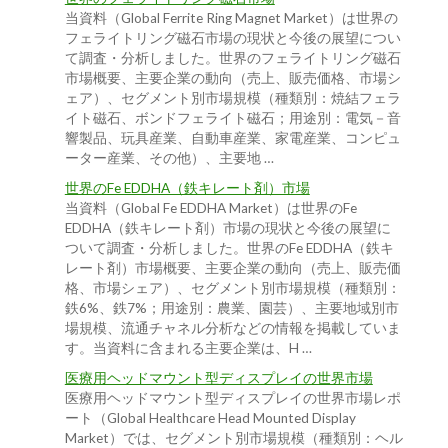
当資料（Global Ferrite Ring Magnet Market）は世界の
フェライトリング磁石市場の現状と今後の展望につい
て調査・分析しました。世界のフェライトリング磁石
市場概要、主要企業の動向（売上、販売価格、市場シ
ェア）、セグメント別市場規模（種類別：焼結フェラ
イト磁石、ボンドフェライト磁石；用途別：電気－音
響製品、玩具産業、自動車産業、家電産業、コンピュ
ーター産業、その他）、主要地 …
世界のFe EDDHA（鉄キレート剤）市場
当資料（Global Fe EDDHA Market）は世界のFe
EDDHA（鉄キレート剤）市場の現状と今後の展望に
ついて調査・分析しました。世界のFe EDDHA（鉄キ
レート剤）市場概要、主要企業の動向（売上、販売価
格、市場シェア）、セグメント別市場規模（種類別：
鉄6%、鉄7%；用途別：農業、園芸）、主要地域別市
場規模、流通チャネル分析などの情報を掲載していま
す。当資料に含まれる主要企業は、H …
医療用ヘッドマウント型ディスプレイの世界市場
医療用ヘッドマウント型ディスプレイの世界市場レポ
ート（Global Healthcare Head Mounted Display
Market）では、セグメント別市場規模（種類別：ヘル