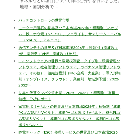
ャネルなどの項目について詳細な分析を行いました。
地域・国別分析で …
バッチコントローラの世界市場
モーター用磁石の世界及び日本市場2026年：種類別（ネオジ
ム・鉄・ホウ素（NdFeB）、フェライト、サマリウム・コバル
ト（SmCo）、アルニコ）
送信アンテナの世界及び日本市場2026年：種類別（周波数：
HF、周波数：VHF、周波数：UHF）
ESGソフトウェアの世界市場規模調査：タイプ別（環境管理ソ
フトウェア、社会管理ソフトウェア、ガバナンス管理ソフトウ
ェア、その他）、組織規模別（中小企業、大企業）、導入形態
別（オンプレミス、クラウド）、業種別、地域別予測：2022-
2032年
世界の代替タンパク質市場（2025 – 2032）：種類別（有機、
無機）分析レポート
家電用ポリVベルトの世界及び日本市場2026年：種類別（成形
PKゴム製ポリVベルト、成形PHゴム製ポリVベルト、成形PLゴ
ム製ポリVベルト、成形PJゴム製ポリVベルト、成形PMゴム製
ポリVベルト）
静電チャック（ESC）修理サービスの世界及び日本市場2026