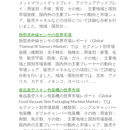
メットマウントディスプレイ、アイウェアディスプレ
イ；用途別：手術、実習、その他）、主要地域と国別
市場規模、国内外の主要プレーヤーの動向と市場シェ
ア、販売チャネルなどの項目について詳細な分析を行
いました。地域・国別分 …
熱型赤外線センサの世界市場
熱型赤外線センサの世界市場レポート（Global
Thermal IR Sensors Market）では、セグメント別市場
規模（種類別：光子検出、熱検出；用途別：家電、化
学、航空宇宙・防衛、石油・ガス、その他）、主要地
域と国別市場規模、国内外の主要プレーヤーの動向と
市場シェア、販売チャネルなどの項目について詳細な
分析を行いました。地域・国別分析では、北米、アメ
リカ、カナダ、メキシコ、ヨーロッパ、 …
食品真空スキン包装機の世界市場
食品真空スキン包装機の世界市場レポート（Global
Food Vacuum Skin Packaging Machine Market）では、
セグメント別市場規模（種類別：シングルチャンバー
包装機、ダブルチャンバー包装機、その他；用途別：
肉類、魚介類、その他）、主要地域と国別市場規模、
国内外の主要プレーヤーの動向と市場シェア、販売チ