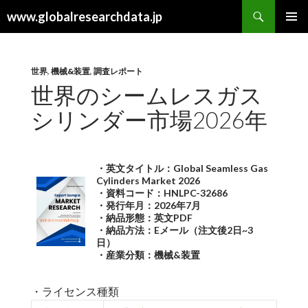
検
www.globalresearchdata.jp
索
コ
メインメ
ン
ニュー
テ
ン
世界
,
機械&装置
,
調査レポート
ツ
世界のシームレスガス
へ
シリンダー市場2026年
ス
キ
ッ
プ
・英文タイトル：Global Seamless Gas
Cylinders Market 2026
・資料コード：HNLPC-32686
・発行年月：2026年7月
・納品形態：英文PDF
・納品方法：Eメール（注文後2日~3
日）
・産業分類：機械&装置
・ライセンス種類