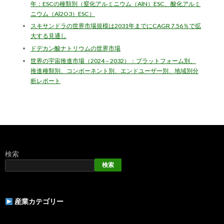
年：ESCの種類別（窒化アルミニウム（AlN）ESC、酸化アルミ
ニウム（Al2O3）ESC）
スキサンドラの世界市場規模は2031年までにCAGR 7.56％で拡
大する見通し
ドデカン酸ナトリウムの世界市場
世界の宇宙推進市場（2024 – 2032）：プラットフォーム別、
推進種類別、コンポーネント別、エンドユーザー別、地域別分
析レポート
検索
検索
産業カテゴリー