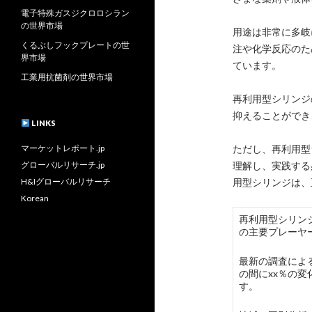
電子特殊ガスジクロロシラン
の世界市場
用途は非常に多岐
くるぶしフックプレートの世
注や化学反応のた
界市場
ています。
工業用抗菌剤の世界市場
再利用型シリンジ
抑えることができ
LINKS
マーケットレポート.jp
ただし、再利用型
グローバルリサーチ.jp
理解し、実践する
H&Iグローバルリサーチ
用型シリンジは、
Korean
再利用型シリンジの
の主要プレーヤ
最新の調査による
の間にxx％の
す。