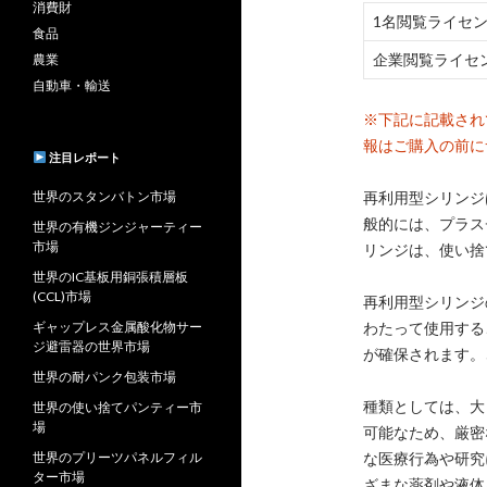
消費財
1名閲覧ライセ
食品
企業閲覧ライセ
農業
自動車・輸送
※下記に記載され
報はご購入の前に
注目レポート
世界のスタンバトン市場
再利用型シリンジ
般的には、プラス
世界の有機ジンジャーティー
市場
リンジは、使い捨
世界のIC基板用銅張積層板
(CCL)市場
再利用型シリンジ
ギャップレス金属酸化物サー
わたって使用する
ジ避雷器の世界市場
が確保されます。
世界の耐パンク包装市場
種類としては、大
世界の使い捨てパンティー市
場
可能なため、厳密
世界のプリーツパネルフィル
な医療行為や研究
ター市場
ざまな薬剤や液体