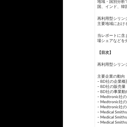
地域・国別分析
国、インド、韓
再利用型シリン
主要地域における
当レポートに含まれ
場シェアなどを
【目次】
再利用型シリンジ市場の
主要企業の動向
– BD社の企業
– BD社の販売
– BD社の事業動
– Medtroni
– Medtron
– Medtronic
– Medical 
– Medical 
– Medical Sm