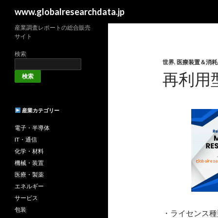
検
www.globalresearchdata.jp
索
産業調査レポートの総合販売
サイト
検索
世界
,
医療装置＆消耗
再利用
検索
産業カテゴリー
電子・半導体
IT・通信
化学・材料
機械・装置
医療・製薬
エネルギー
サービス
包装
・ライセンス種