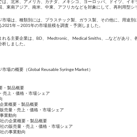
では、北米、アメリカ、カナダ、メキシコ、ヨーロッパ、ドイツ、イギ
国、東南アジア、南米、中東、アフリカなどを対象にして、再利用型シ
ジ市場は、種類別には、プラスチック製、ガラス製、その他に、用途別
2021年～2031年の市場規模を調査・予測しました。
る主要企業は、BD、 Medtronic、 Medical Smiths、…な
分析しました。
概要（Global Reusable Syringe Market）
概要・製品概要
量・売上・価格・市場シェア
向
c社の企業概要・製品概要
ic社の販売量・売上・価格・市場シェア
社の事業動向
Smiths社の企業概要・製品概要
Smiths社の販売量・売上・価格・市場シェア
iths社の事業動向