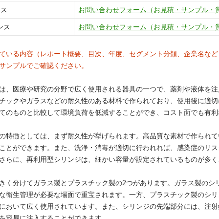
ンス
お問い合わせフォーム（お見積・サンプル・
ンス
お問い合わせフォーム（お見積・サンプル・
ている内容（レポート概要、目次、年度、セグメント分類、企業名など
サンプルでご確認ください。
は、医療や研究の分野で広く使用される器具の一つで、薬剤や液体を注
チックやガラスなどの耐久性のある材料で作られており、使用後に適切
てのものと比較して環境負荷を低減することができ、コスト面でも有利
の特徴としては、まず耐久性が挙げられます。高品質な素材で作られて
ことができます。また、洗浄・消毒が適切に行われれば、感染症のリス
さらに、再利用型シリンジは、細かい容量が設定されているものが多く
きく分けてガラス製とプラスチック製の2つがあります。ガラス製のシ
な衛生管理が必要な場面で重宝されます。一方、プラスチック製のシリ
において広く使用されています。また、シリンジの先端部分には、注射
を容易に注入することができます。