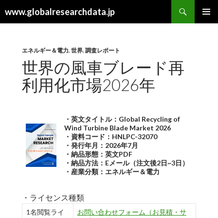
検
www.globalresearchdata.jp
索
コ
メインメ
ン
ニュー
テ
ン
エネルギー＆電力
,
世界
,
調査レポート
ツ
世界の風車ブレード再
へ
利用化市場2026年
ス
キ
ッ
プ
・英文タイトル：Global Recycling of
Wind Turbine Blade Market 2026
・資料コード：HNLPC-32070
・発行年月：2026年7月
・納品形態：英文PDF
・納品方法：Eメール（注文後2日~3日）
・産業分類：エネルギー＆電力
・ライセンス種類
1名閲覧ライ
お問い合わせフォーム（お見積・サ