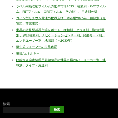
ラベル用熱収縮フィルムの世界市場2025：種類別（PVCフィル
ム、PETフィルム、OPSフィルム、その他）、用途別分析
コイン型リチウム電池の世界及び日本市場2026年：種類別（充
電式、非充電式）
世界の遊撃型兵器市場レポート：種類別、クラス別、飛行時間
別 、弾頭種類別、ナビゲーションセンサー別、発射モード別、
エンドユーザー別、地域別（～2030年）
新生児ウォーマーの世界市場
環境/エネルギー
飲料水＆廃水処理用化学薬品の世界市場2025：メーカー別、地
域別、タイプ・用途別
検索
検索