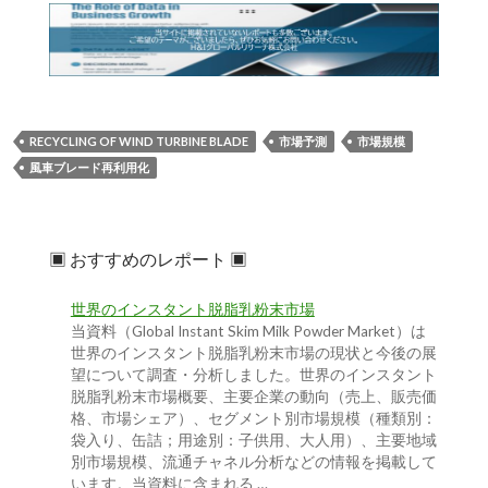
RECYCLING OF WIND TURBINE BLADE
市場予測
市場規模
風車ブレード再利用化
▣ おすすめのレポート ▣
世界のインスタント脱脂乳粉末市場
当資料（Global Instant Skim Milk Powder Market）は
世界のインスタント脱脂乳粉末市場の現状と今後の展
望について調査・分析しました。世界のインスタント
脱脂乳粉末市場概要、主要企業の動向（売上、販売価
格、市場シェア）、セグメント別市場規模（種類別：
袋入り、缶詰；用途別：子供用、大人用）、主要地域
別市場規模、流通チャネル分析などの情報を掲載して
います。当資料に含まれる …