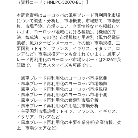
（資料コード：HNLPC-32070-EU）】
本調査資料はヨーロッパの風車ブレード再利用化市場
について調査・分析し、市場概要、市場動向、市場規
模、市場予測、市場シェア、企業情報などを掲載して
います。ヨーロッパ地域における種類別（機械的方
法、焼成法、その他）市場規模と用途別（風力発電事
業者、風力タービンメーカー、その他）市場規模、主
要国別（ドイツ、フランス、イギリス、イタリア、ロ
シアなど）市場規模データも含まれています。風車ブ
レード再利用化のヨーロッパ市場レポートは2026年英
語版で、一部カスタマイズも可能です。
・風車ブレード再利用化のヨーロッパ市場概要
・風車ブレード再利用化のヨーロッパ市場動向
・風車ブレード再利用化のヨーロッパ市場規模
・風車ブレード再利用化のヨーロッパ市場予測
・風車ブレード再利用化の種類別市場分析
・風車ブレード再利用化の用途別市場分析
・主要国別市場規模：ドイツ、フランス、イギリス、
イタリア、ロシアなど
・風車ブレード再利用化の主要企業分析(企業情報、売
上、市場シェアなど)