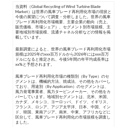
当資料（Global Recycling of Wind Turbine Blade
Market）は世界の風車ブレード再利用化市場の現状と
今後の展望について調査・分析しました。世界の風車
ブレード再利用化市場概要、主要企業の動向（売上、
販売価格、市場シェア）、セグメント別市場規模、主
要地域別市場規模、流通チャネル分析などの情報を掲
載しています。
最新調査によると、世界の風車ブレード再利用化市場
規模は2025年のxxx百万ドルから2026年にはxxx百万
ドルになると推定され、今後5年間の年平均成長率は
xx%と予想されます。
風車ブレード再利用化市場の種類別（By Type）のセ
グメントは、機械的方法、焼成法、その他をカバーし
ており、用途別（By Application）のセグメントは、
風力発電事業者、風力タービンメーカー、その他をカ
バーしています。地域別セグメントは、北米、米国、
カナダ、メキシコ、ヨーロッパ、ドイツ、イギリス、
フランス、ロシア、アジア太平洋、日本、中国、イン
ド、韓国、東南アジア、南米、中東、アフリカなどに
区分して、風車ブレード再利用化の市場規模を調査し
ました。