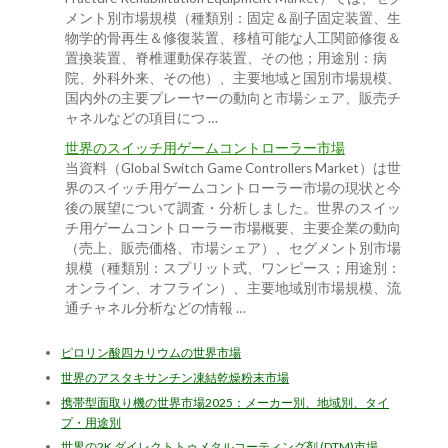
メント別市場規模（種類別：固定＆副子固定装置、生
物学的骨再生＆修復装置、移植可能な人工関節修復＆
置換装置、脊椎運動保存装置、その他；用途別：病
院、外科外来、その他）、主要地域と国別市場規模、
国内外の主要プレーヤーの動向と市場シェア、販売チ
ャネルなどの項目につ …
世界のスイッチ用ゲームコントローラー市場
当資料（Global Switch Game Controllers Market）は世
界のスイッチ用ゲームコントローラー市場の現状と今
後の展望について調査・分析しました。世界のスイッ
チ用ゲームコントローラー市場概要、主要企業の動向
（売上、販売価格、市場シェア）、セグメント別市場
規模（種類別：スプリット式、ワンピース；用途別：
オンライン、オフライン）、主要地域別市場規模、流
通チャネル分析などの情報 …
ピロリン酸四カリウムの世界市場
世界のアスタキサンチン凍結乾燥粉末市場
携帯型面取り機の世界市場2025：メーカー別、地域別、タイ
プ・用途別
世界の2K ダイレクトトゥメタルコーティング剤 (DTM)市場