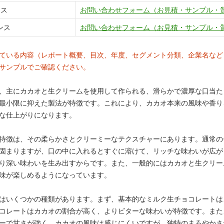
ンス
お問い合わせフォーム（お見積・サンプル・
ンス
お問い合わせフォーム（お見積・サンプル・
ている内容（レポート概要、目次、年度、セグメント分類、企業名など
サンプルでご確認ください。
、主にカカオと生クリームを使用して作られる、滑らかで濃厚な口当た
最小限に抑えた製法が特徴です。これにより、カカオ本来の風味や香り
な仕上がりになります。
特徴は、その柔らかさとクリーミーなテクスチャーにあります。通常の
固まりますが、口の中に入れるとすぐに溶けて、リッチな味わいが広が
り深い味わいを生み出すからです。また、一般的にはカカオと生クリー
味が楽しめるようになっています。
はいくつかの種類があります。まず、基本的なミルク生チョコレートは
コレートはカカオの割合が高く、よりビターな味わいが特徴です。また
ーで甘さが強く、カカオの風味は感じにくいですが、独特のまろやかさ