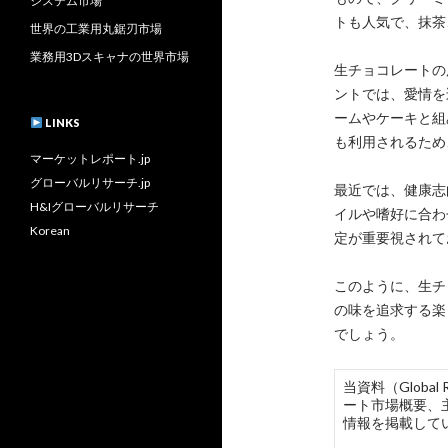
システム市場
トも人気で、抹茶
世界の工業用丸鋸刃市場
業務用3Dスキャナの世界市場
生チョコレートの
ントでは、愛情を
ームやケーキと組
LINKS
も利用されるため
マーケットレポート.jp
グローバルリサーチ.jp
最近では、健康志
H&Iグローバルリサーチ
イルや嗜好に合わ
Korean
定が重要視されて
このように、生チ
の味を追求する楽
でしょう。
当資料（Globa
ート市場概要、
情報を掲載して