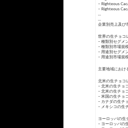
– Righteou
– Righteous
…
…
企業別売上及び市
世界の生チョコレ
– 種類別セグ
– 種類別市場
– 用途別セグメ
– 用途別市場
主要地域におけ
北米の生チョコレ
– 北米の生チョ
– 北米の生チョ
– 米国の生チョ
– カナダの生チ
– メキシコの生
ヨーロッパの生チ
– ヨーロッパ