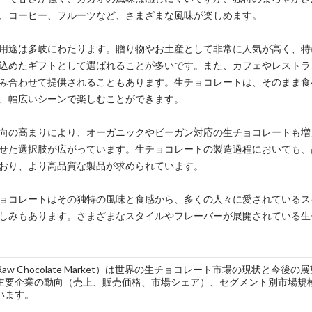
、コーヒー、フルーツなど、さまざまな風味が楽しめます。
用途は多岐にわたります。贈り物やお土産として非常に人気が高く、特
込めたギフトとして選ばれることが多いです。また、カフェやレストラ
み合わせて提供されることもあります。生チョコレートは、そのまま食
、幅広いシーンで楽しむことができます。
向の高まりにより、オーガニックやビーガン対応の生チョコレートも増
せた選択肢が広がっています。生チョコレートの製造過程においても、
おり、より高品質な製品が求められています。
ョコレートはその独特の風味と食感から、多くの人々に愛されているス
しみもあります。さまざまなスタイルやフレーバーが展開されている生
l Raw Chocolate Market）は世界の生チョコレート市場の現状
主要企業の動向（売上、販売価格、市場シェア）、セグメント別市場規
います。