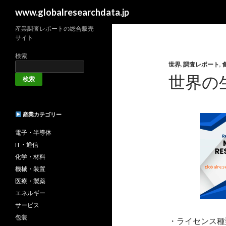
検
www.globalresearchdata.jp
索
産業調査レポートの総合販売
サイト
検索
世界
,
調査レポート
,
世界の
検索
産業カテゴリー
電子・半導体
IT・通信
化学・材料
機械・装置
医療・製薬
エネルギー
サービス
包装
・ライセンス種