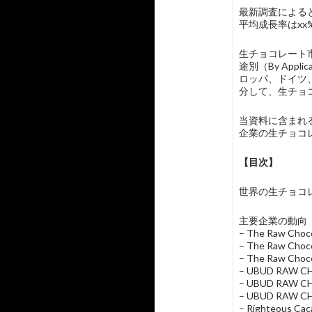
最新調査によると
平均成長率はxx
生チョコレート
途別（By Ap
ロッパ、ドイツ
分して、生チョ
当資料に含まれる主要
企業の生チョコ
【目次】
世界の生チョコレート
主要企業の動向
– The Raw C
– The Raw 
– The Raw Ch
– UBUD RAW
– UBUD RA
– UBUD RAW
– Righteou