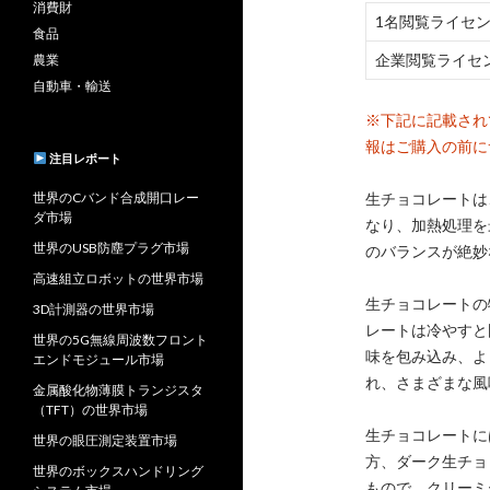
消費財
1名閲覧ライセ
食品
企業閲覧ライセ
農業
自動車・輸送
※下記に記載され
報はご購入の前に
注目レポート
世界のCバンド合成開口レー
生チョコレートは
ダ市場
なり、加熱処理を
世界のUSB防塵プラグ市場
のバランスが絶妙
高速組立ロボットの世界市場
生チョコレートの
3D計測器の世界市場
レートは冷やすと
世界の5G無線周波数フロント
味を包み込み、よ
エンドモジュール市場
れ、さまざまな風
金属酸化物薄膜トランジスタ
（TFT）の世界市場
生チョコレートに
世界の眼圧測定装置市場
方、ダーク生チョ
世界のボックスハンドリング
もので、クリーミ