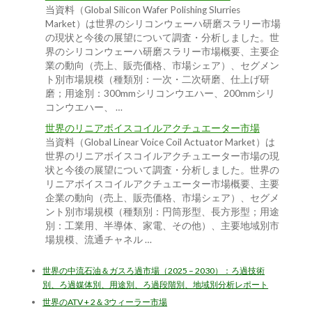
当資料（Global Silicon Wafer Polishing Slurries
Market）は世界のシリコンウェーハ研磨スラリー市場
の現状と今後の展望について調査・分析しました。世
界のシリコンウェーハ研磨スラリー市場概要、主要企
業の動向（売上、販売価格、市場シェア）、セグメン
ト別市場規模（種類別：一次・二次研磨、仕上げ研
磨；用途別：300mmシリコンウエハー、200mmシリ
コンウエハー、 …
世界のリニアボイスコイルアクチュエーター市場
当資料（Global Linear Voice Coil Actuator Market）は
世界のリニアボイスコイルアクチュエーター市場の現
状と今後の展望について調査・分析しました。世界の
リニアボイスコイルアクチュエーター市場概要、主要
企業の動向（売上、販売価格、市場シェア）、セグメ
ント別市場規模（種類別：円筒形型、長方形型；用途
別：工業用、半導体、家電、その他）、主要地域別市
場規模、流通チャネル …
世界の中流石油＆ガスろ過市場（2025 – 2030）：ろ過技術
別、ろ過媒体別、用途別、ろ過段階別、地域別分析レポート
世界のATV + 2＆3ウィーラー市場