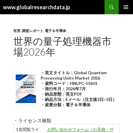
検
www.globalresearchdata.jp
索
コ
メインメ
ン
ニュー
テ
ン
世界
,
調査レポート
,
電子＆半導体
ツ
世界の量子処理機器市
へ
場2026年
ス
キ
ッ
プ
・英文タイトル：Global Quantum
Processing Units Market 2026
・資料コード：HNLPC-55601
・発行年月：2026年7月
・納品形態：英文PDF
・納品方法：Eメール（注文後2日~3日）
・産業分類：電子＆半導体
・ライセンス種類
1名閲覧ライ
お問い合わせフォーム（お見積・サ