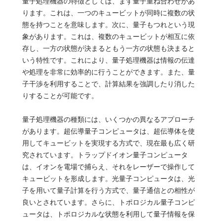
量子処理機器の特徴としては、まず量子重ね合わせがあ
ります。これは、一つのキュービットが同時に複数の状
態を持つことを意味します。次に、量子もつれという現
象があります。これは、複数のキュービットが相互に依
存し、一方の状態が決まるともう一方の状態も決まると
いう特性です。これにより、量子処理機器は情報の伝達
や処理を非常に効率的に行うことができます。また、量
子干渉を利用することで、計算結果を強調したり消した
りすることが可能です。
量子処理機器の種類には、いくつかの異なるアプローチ
があります。超伝導量子コンピュータは、超伝導体を使
用してキュービットを実現する方式で、現在最も広く研
究されています。トラップドイオン量子コンピュータ
は、イオンを電場で捕らえ、それをレーザーで操作して
キュービットを形成します。光量子コンピュータは、光
子を用いて量子計算を行う方式で、量子通信との相性が
良いとされています。さらに、トポロジカル量子コンピ
ュータは、トポロジカルな状態を利用して量子情報を保