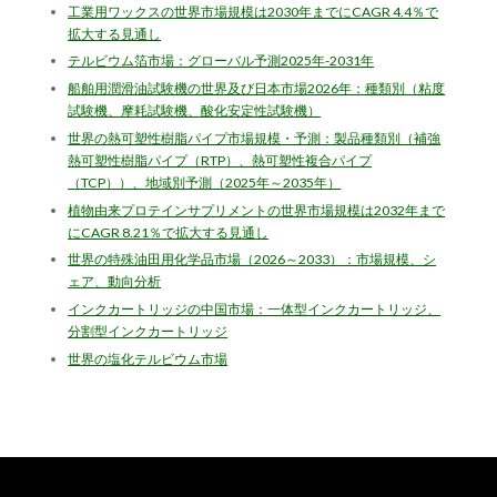
工業用ワックスの世界市場規模は2030年までにCAGR 4.4％で
拡大する見通し
テルビウム箔市場：グローバル予測2025年-2031年
船舶用潤滑油試験機の世界及び日本市場2026年：種類別（粘度
試験機、摩耗試験機、酸化安定性試験機）
世界の熱可塑性樹脂パイプ市場規模・予測：製品種類別（補強
熱可塑性樹脂パイプ（RTP）、熱可塑性複合パイプ
（TCP））、地域別予測（2025年～2035年）
植物由来プロテインサプリメントの世界市場規模は2032年まで
にCAGR 8.21％で拡大する見通し
世界の特殊油田用化学品市場（2026～2033）：市場規模、シ
ェア、動向分析
インクカートリッジの中国市場：一体型インクカートリッジ、
分割型インクカートリッジ
世界の塩化テルビウム市場