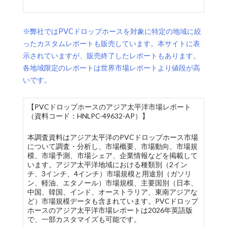
※弊社ではPVCドロップホースを対象に特定の地域に絞
ったカスタムレポートも販売しています。本サイトに表
示されていますが、販売終了したレポートもあります。
各地域限定のレポートは世界市場レポートより値段が高
いです。
【PVCドロップホースのアジア太平洋市場レポート
（資料コード：HNLPC-49632-AP）】
本調査資料はアジア太平洋のPVCドロップホース市場
について調査・分析し、市場概要、市場動向、市場規
模、市場予測、市場シェア、企業情報などを掲載して
います。アジア太平洋地域における種類別（2イン
チ、3インチ、4インチ）市場規模と用途別（ガソリ
ン、軽油、エタノール）市場規模、主要国別（日本、
中国、韓国、インド、オーストラリア、東南アジアな
ど）市場規模データも含まれています。PVCドロップ
ホースのアジア太平洋市場レポートは2026年英語版
で、一部カスタマイズも可能です。