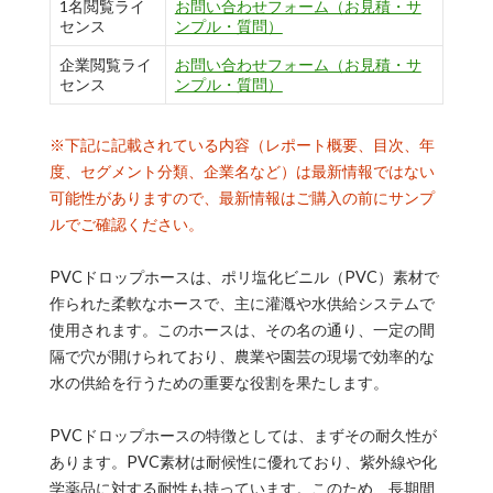
1名閲覧ライ
お問い合わせフォーム（お見積・サ
センス
ンプル・質問）
企業閲覧ライ
お問い合わせフォーム（お見積・サ
センス
ンプル・質問）
※下記に記載されている内容（レポート概要、目次、年
度、セグメント分類、企業名など）は最新情報ではない
可能性がありますので、最新情報はご購入の前にサンプ
ルでご確認ください。
PVCドロップホースは、ポリ塩化ビニル（PVC）素材で
作られた柔軟なホースで、主に灌漑や水供給システムで
使用されます。このホースは、その名の通り、一定の間
隔で穴が開けられており、農業や園芸の現場で効率的な
水の供給を行うための重要な役割を果たします。
PVCドロップホースの特徴としては、まずその耐久性が
あります。PVC素材は耐候性に優れており、紫外線や化
学薬品に対する耐性も持っています。このため、長期間