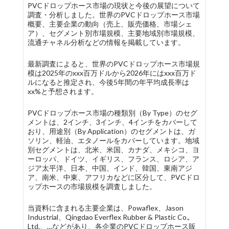
PVCドロップホース市場の現状と今後の展望について
調査・分析しました。世界のPVCドロップホース市場
概要、主要企業の動向（売上、販売価格、市場シェ
ア）、セグメント別市場規模、主要地域別市場規模、
流通チャネル分析などの情報を掲載しています。
最新調査によると、世界のPVCドロップホース市場規
模は2025年のxxx百万ドルから2026年にはxxx百万ド
ルになると推定され、今後5年間の年平均成長率は
xx%と予想されます。
PVCドロップホース市場の種類別（By Type）のセグ
メントは、2インチ、3インチ、4インチをカバーして
おり、用途別（By Application）のセグメントは、ガ
ソリン、軽油、エタノールをカバーしています。地域
別セグメントは、北米、米国、カナダ、メキシコ、ヨ
ーロッパ、ドイツ、イギリス、フランス、ロシア、ア
ジア太平洋、日本、中国、インド、韓国、東南アジ
ア、南米、中東、アフリカなどに区分して、PVCドロ
ップホースの市場規模を調査しました。
当資料に含まれる主要企業は、Powaflex、Jason
Industrial、Qingdao Everflex Rubber & Plastic Co.,
Ltd.、…などがあり、各企業のPVCドロップホース販