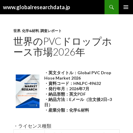
検
www.globalresearchdata.jp
索
コ
メインメ
ン
ニュー
テ
ン
世界
,
化学&材料
,
調査レポート
ツ
世界のPVCドロップホ
へ
ース市場2026年
ス
キ
ッ
プ
・英文タイトル：Global PVC Drop
Hose Market 2026
・資料コード：HNLPC-49632
・発行年月：2026年7月
・納品形態：英文PDF
・納品方法：Eメール（注文後2日~3
日）
・産業分類：化学&材料
・ライセンス種類