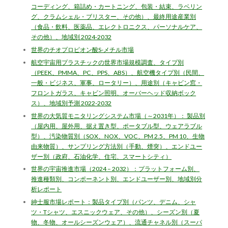
コーディング、箱詰め・カートニング、包装・結束、ラベリン
グ、クラムシェル・ブリスター、その他）、最終用途産業別
（食品・飲料、医薬品、エレクトロニクス、パーソナルケア、
その他）、地域別 2024-2032
世界のチオプロピオン酸S-メチル市場
航空宇宙用プラスチックの世界市場規模調査、タイプ別
（PEEK、PMMA、PC、PPS、ABS）、航空機タイプ別（民間、
一般・ビジネス、軍事、ロータリー）、用途別（キャビン窓・
フロントガラス、キャビン照明、オーバーヘッド収納ボック
ス）、地域別予測 2022-2032
世界の大気質モニタリングシステム市場（～2031年）： 製品別
（屋内用、屋外用、据え置き型、ポータブル型、ウェアラブル
型）、汚染物質別（SOX、NOX、VOC、PM 2.5、PM 10、生物
由来物質）、サンプリング方法別（手動、煙突）、エンドユー
ザー別（政府、石油化学、住宅、スマートシティ）
世界の宇宙推進市場（2024 – 2032）：プラットフォーム別、
推進種類別、コンポーネント別、エンドユーザー別、地域別分
析レポート
紳士服市場レポート：製品タイプ別（パンツ、デニム、シャ
ツ・Tシャツ、エスニックウェア、その他）、シーズン別（夏
物、冬物、オールシーズンウェア）、流通チャネル別（スーパ