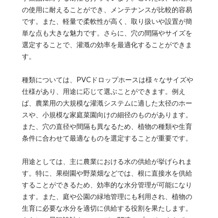
の使用に耐えることができ、メンテナンスが比較的容易
です。また、軽量で柔軟性が高く、取り扱いや設置が簡
単な点も大きな魅力です。さらに、穴の間隔やサイズを
選定することで、灌漑の効率を最適化することができま
す。
種類については、PVCドロップホースは様々なサイズや
仕様があり、用途に応じて選ぶことができます。例え
ば、農業用の大規模な灌漑システムに適した太径のホー
スや、小規模な家庭菜園向けの細径のものがあります。
また、穴の直径や間隔も異なるため、植物の種類や生育
条件に合わせて最適なものを選定することが重要です。
用途としては、主に農業における水の供給が挙げられま
す。特に、果樹園や野菜畑などでは、根に直接水を供給
することができるため、効率的な水分管理が可能になり
ます。また、庭や公園の緑地管理にも利用され、植物の
生育に必要な水分を適切に供給する役割を果たします。