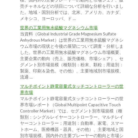
模、国内外の主要プレーヤーの動向と市場シェア、販
売チャネルなどの項目について詳細な分析を行いまし
た。地域・国別分析では、北米、アメリカ、カナダ、
メキシコ、ヨーロッパ、ド …
世界の工業用無水硫酸マグネシウム市場
当資料（Global Industrial Grade Magnesium Sulfate
Anhydrous Market）は世界の工業用無水硫酸マグネシ
ウム市場の現状と今後の展望について調査・分析しま
した。世界の工業用無水硫酸マグネシウム市場概要、
主要企業の動向（売上、販売価格、市場シェア）、セ
グメント別市場規模（種類別：粉末、顆粒；用途別：
製薬、印刷＆染色、その他）、主要地域別市場規模、
流通 …
マルチポイント静電容量式タッチコントローラーの世
界市場
マルチポイント静電容量式タッチコントローラーの世
界市場レポート（Global Multipoint Capacitive Touch
Controller Market）では、セグメント別市場規模（種
類別：シングルレイヤーコントローラー、マルチレイ
ヤーコントローラー；用途別：自動車、家電、スマー
トホーム、医療機器・器具、その他）、主要地域と国
別市場規模、国内外の主要プレーヤーの動向と市場シ