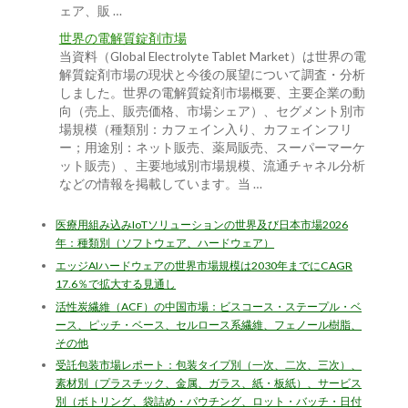
ェア、販 …
世界の電解質錠剤市場
当資料（Global Electrolyte Tablet Market）は世界の電
解質錠剤市場の現状と今後の展望について調査・分析
しました。世界の電解質錠剤市場概要、主要企業の動
向（売上、販売価格、市場シェア）、セグメント別市
場規模（種類別：カフェイン入り、カフェインフリ
ー；用途別：ネット販売、薬局販売、スーパーマーケ
ット販売）、主要地域別市場規模、流通チャネル分析
などの情報を掲載しています。当 …
医療用組み込みIoTソリューションの世界及び日本市場2026
年：種類別（ソフトウェア、ハードウェア）
エッジAIハードウェアの世界市場規模は2030年までにCAGR
17.6％で拡大する見通し
活性炭繊維（ACF）の中国市場：ビスコース・ステープル・ベ
ース、ピッチ・ベース、セルロース系繊維、フェノール樹脂、
その他
受託包装市場レポート：包装タイプ別（一次、二次、三次）、
素材別（プラスチック、金属、ガラス、紙・板紙）、サービス
別（ボトリング、袋詰め・パウチング、ロット・バッチ・日付