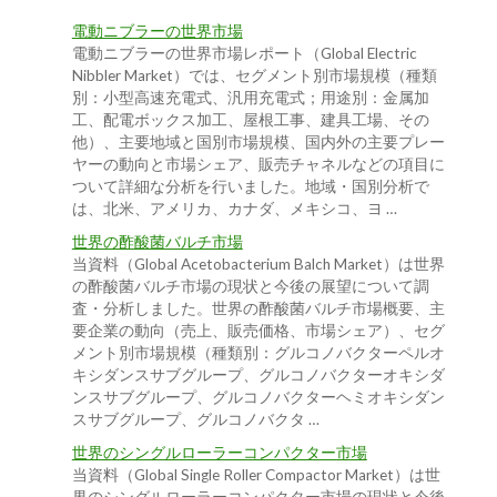
電動ニブラーの世界市場
電動ニブラーの世界市場レポート（Global Electric
Nibbler Market）では、セグメント別市場規模（種類
別：小型高速充電式、汎用充電式；用途別：金属加
工、配電ボックス加工、屋根工事、建具工場、その
他）、主要地域と国別市場規模、国内外の主要プレー
ヤーの動向と市場シェア、販売チャネルなどの項目に
ついて詳細な分析を行いました。地域・国別分析で
は、北米、アメリカ、カナダ、メキシコ、ヨ …
世界の酢酸菌バルチ市場
当資料（Global Acetobacterium Balch Market）は世界
の酢酸菌バルチ市場の現状と今後の展望について調
査・分析しました。世界の酢酸菌バルチ市場概要、主
要企業の動向（売上、販売価格、市場シェア）、セグ
メント別市場規模（種類別：グルコノバクターペルオ
キシダンスサブグループ、グルコノバクターオキシダ
ンスサブグループ、グルコノバクターヘミオキシダン
スサブグループ、グルコノバクタ …
世界のシングルローラーコンパクター市場
当資料（Global Single Roller Compactor Market）は世