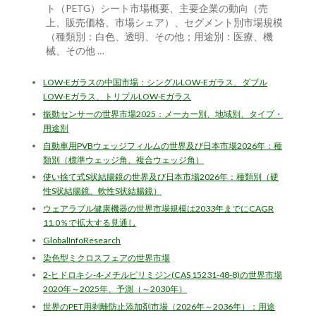
ト（PETG）シート市場概要、主要企業の動向（売
上、販売価格、市場シェア）、セグメント別市場規模
（種類別：白色、透明、その他；用途別：医療、機
械、その他 …
LOW-Eガラスの中国市場：シングルLOW-Eガラス、ダブル
LOW-Eガラス、トリプルLOW-Eガラス
振動センサーの世界市場2025：メーカー別、地域別、タイプ・
用途別
自動車用PVBウェッジフィルムの世界及び日本市場2026年：種
類別（標準ウェッジ角、複合ウェッジ角）
使い捨て式S状結腸鏡の世界及び日本市場2026年：種類別（硬
性S状結腸鏡、軟性S状結腸鏡）
ウェアラブル健康機器の世界市場規模は2033年までにCAGR
11.0％で拡大する見通し
GlobalInfoResearch
染色型ミクロスフェアの世界市場
2-ヒドロキシ-4-メチルピリミジン(CAS 15231-48-8)の世界市場
2020年～2025年、予測（～2030年）
世界のPET用剥離防止添加剤市場（2026年～2036年）：用途