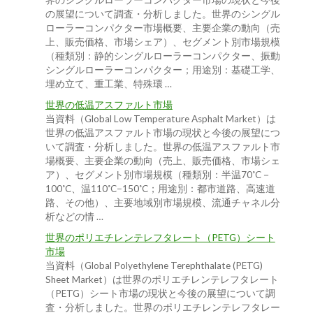
界のシングルローラーコンパクター市場の現状と今後
の展望について調査・分析しました。世界のシングル
ローラーコンパクター市場概要、主要企業の動向（売
上、販売価格、市場シェア）、セグメント別市場規模
（種類別：静的シングルローラーコンパクター、振動
シングルローラーコンパクター；用途別：基礎工学、
埋め立て、重工業、特殊環 …
世界の低温アスファルト市場
当資料（Global Low Temperature Asphalt Market）は
世界の低温アスファルト市場の現状と今後の展望につ
いて調査・分析しました。世界の低温アスファルト市
場概要、主要企業の動向（売上、販売価格、市場シェ
ア）、セグメント別市場規模（種類別：半温70˚C－
100˚C、温110˚C−150˚C；用途別：都市道路、高速道
路、その他）、主要地域別市場規模、流通チャネル分
析などの情 …
世界のポリエチレンテレフタレート（PETG）シート
市場
当資料（Global Polyethylene Terephthalate (PETG)
Sheet Market）は世界のポリエチレンテレフタレート
（PETG）シート市場の現状と今後の展望について調
査・分析しました。世界のポリエチレンテレフタレー