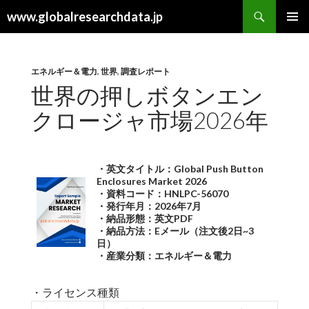
検
www.globalresearchdata.jp
索
コ
メインメ
ン
ニュー
テ
ン
エネルギー＆電力
,
世界
,
調査レポート
ツ
世界の押しボタンエン
へ
クロージャ市場2026年
ス
キ
ッ
プ
・英文タイトル：Global Push Button
Enclosures Market 2026
・資料コード：HNLPC-56070
・発行年月：2026年7月
・納品形態：英文PDF
・納品方法：Eメール（注文後2日~3
日）
・産業分類：エネルギー＆電力
・ライセンス種類