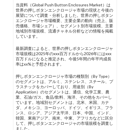
当資料（Global Push Button Enclosures Market）は
世界の押しボタンエンクロージャ市場の現状と今後の
展望について調査・分析しました。世界の押しボタン
エンクロージャ市場概要、主要企業の動向（売上、販
売価格、市場シェア）、セグメント別市場規模、主要
地域別市場規模、流通チャネル分析などの情報を掲載
しています。
最新調査によると、世界の押しボタンエンクロージャ
市場規模は2025年のxxx百万ドルから2026年にはxxx
百万ドルになると推定され、今後5年間の年平均成長
率はxx%と予想されます。
押しボタンエンクロージャ市場の種類別（By Type）
のセグメントは、アルミ、ステンレス、スチール、プ
ラスチックをカバーしており、用途別（By
Application）のセグメントは、通信、化学工業、農
業、石油/ガス、食品/飲料、海洋、その他をカバーし
ています。地域別セグメントは、北米、米国、カナ
ダ、メキシコ、ヨーロッパ、ドイツ、イギリス、フラ
ンス、ロシア、アジア太平洋、日本、中国、インド、
韓国、東南アジア、南米、中東、アフリカなどに区分
して、押しボタンエンクロージャの市場規模を調査し
ました。