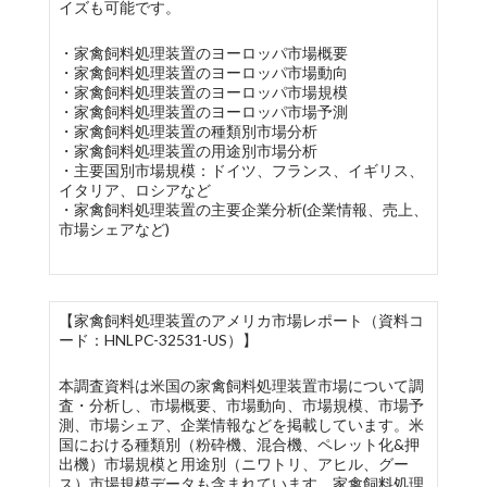
イズも可能です。
・家禽飼料処理装置のヨーロッパ市場概要
・家禽飼料処理装置のヨーロッパ市場動向
・家禽飼料処理装置のヨーロッパ市場規模
・家禽飼料処理装置のヨーロッパ市場予測
・家禽飼料処理装置の種類別市場分析
・家禽飼料処理装置の用途別市場分析
・主要国別市場規模：ドイツ、フランス、イギリス、
イタリア、ロシアなど
・家禽飼料処理装置の主要企業分析(企業情報、売上、
市場シェアなど)
【家禽飼料処理装置のアメリカ市場レポート（資料コ
ード：HNLPC-32531-US）】
本調査資料は米国の家禽飼料処理装置市場について調
査・分析し、市場概要、市場動向、市場規模、市場予
測、市場シェア、企業情報などを掲載しています。米
国における種類別（粉砕機、混合機、ペレット化&押
出機）市場規模と用途別（ニワトリ、アヒル、グー
ス）市場規模データも含まれています。家禽飼料処理