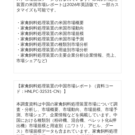
装置の米国市場レポートは2026年英語版で、一部カス
タマイズも可能です。
・家禽飼料処理装置の米国市場概要
・家禽飼料処理装置の米国市場動向
・家禽飼料処理装置の米国市場規模
・家禽飼料処理装置の米国市場予測
・家禽飼料処理装置の種類別市場分析
・家禽飼料処理装置の用途別市場分析
・家禽飼料処理装置の主要企業分析(企業情報、売上、
市場シェアなど)
【家禽飼料処理装置の中国市場レポート（資料コー
ド：HNLPC-32531-CN）】
本調査資料は中国の家禽飼料処理装置市場について調
査・分析し、市場概要、市場動向、市場規模、市場予
測、市場シェア、企業情報などを掲載しています。中
国における種類別（粉砕機、混合機、ペレット化&押
出機）市場規模と用途別（ニワトリ、アヒル、グー
ス）市場規模データも含まれています。家禽飼料処理