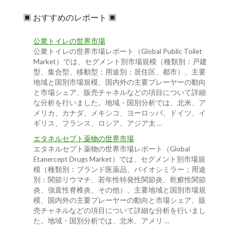
▣ おすすめのレポート ▣
公衆トイレの世界市場
公衆トイレの世界市場レポート（Global Public Toilet
Market）では、セグメント別市場規模（種類別：戸建
型、集合型、移動型；用途別：居住区、都市）、主要
地域と国別市場規模、国内外の主要プレーヤーの動向
と市場シェア、販売チャネルなどの項目について詳細
な分析を行いました。地域・国別分析では、北米、ア
メリカ、カナダ、メキシコ、ヨーロッパ、ドイツ、イ
ギリス、フランス、ロシア、アジア太 …
エタネルセプト薬物の世界市場
エタネルセプト薬物の世界市場レポート（Global
Etanercept Drugs Market）では、セグメント別市場規
模（種類別：ブランド医薬品、バイオシミラー；用途
別：関節リウマチ、若年性特発性関節炎、乾癬性関節
炎、強直性脊椎炎、その他）、主要地域と国別市場規
模、国内外の主要プレーヤーの動向と市場シェア、販
売チャネルなどの項目について詳細な分析を行いまし
た。地域・国別分析では、北米、アメリ …