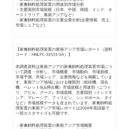
・家禽飼料処理装置の用途別市場分析
・主要国別市場規模（日本、中国、韓国、インド、オ
ーストラリア、東南アジアなど）
・家禽飼料処理装置の主要企業分析(企業情報、売上、
市場シェアなど)
【家禽飼料処理装置の東南アジア市場レポート（資料
コード：HNLPC-32531-SA）】
本調査資料は東南アジアの家禽飼料処理装置市場につ
いて調査・分析し、市場概要、市場動向、市場規模、
市場予測、市場シェア、企業情報などを掲載していま
す。東南アジア地域における種類別（粉砕機、混合
機、ペレット化&押出機）市場規模と用途別（ニワト
リ、アヒル、グース）市場規模、主要国別（インドネ
シア、マレーシア、フィリピン、シンガポール、タイ
など）市場規模データも含まれています。家禽飼料処
理装置の東南アジア市場レポートは2026年英語版で、
一部カスタマイズも可能です。
・家禽飼料処理装置の東南アジア市場概要