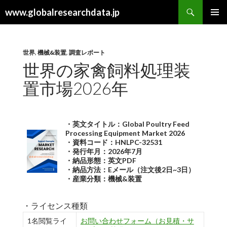
検
www.globalresearchdata.jp
索
コ
メインメ
ン
ニュー
テ
ン
世界
,
機械&装置
,
調査レポート
ツ
世界の家禽飼料処理装
へ
置市場2026年
ス
キ
ッ
プ
・英文タイトル：Global Poultry Feed
Processing Equipment Market 2026
・資料コード：HNLPC-32531
・発行年月：2026年7月
・納品形態：英文PDF
・納品方法：Eメール（注文後2日~3日）
・産業分類：機械&装置
・ライセンス種類
1名閲覧ライ
お問い合わせフォーム（お見積・サ