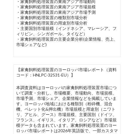
・家禽飼料処理装置の東南アジア市場動向
・家禽飼料処理装置の東南アジア市場規模
・家禽飼料処理装置の東南アジア市場予測
・家禽飼料処理装置の種類別市場分析
・家禽飼料処理装置の用途別市場分析
・主要国別市場規模（インドネシア、マレーシア、フ
ィリピン、シンガポール、タイなど）
・家禽飼料処理装置の主要企業分析(企業情報、売上、
市場シェアなど)
【家禽飼料処理装置のヨーロッパ市場レポート（資料
コード：HNLPC-32531-EU）】
本調査資料はヨーロッパの家禽飼料処理装置市場につ
いて調査・分析し、市場概要、市場動向、市場規模、
市場予測、市場シェア、企業情報などを掲載していま
す。ヨーロッパ地域における種類別（粉砕機、混合
機、ペレット化&押出機）市場規模と用途別（ニワト
リ、アヒル、グース）市場規模、主要国別（ドイツ、
フランス、イギリス、イタリア、ロシアなど）市場規
模データも含まれています。家禽飼料処理装置のヨー
ロッパ市場レポートは2026年英語版で、一部カスタマ