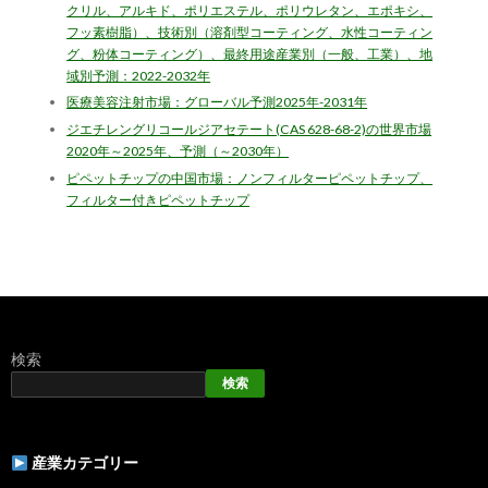
クリル、アルキド、ポリエステル、ポリウレタン、エポキシ、
フッ素樹脂）、技術別（溶剤型コーティング、水性コーティン
グ、粉体コーティング）、最終用途産業別（一般、工業）、地
域別予測：2022-2032年
医療美容注射市場：グローバル予測2025年-2031年
ジエチレングリコールジアセテート(CAS 628-68-2)の世界市場
2020年～2025年、予測（～2030年）
ピペットチップの中国市場：ノンフィルターピペットチップ、
フィルター付きピペットチップ
検索
検索
産業カテゴリー