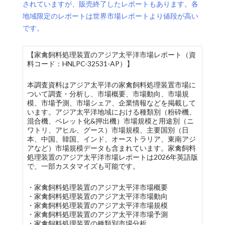
されていますが、販売終了したレポートもあります。各
地域限定のレポートは世界市場レポートより値段が高い
です。
【家禽飼料処理装置のアジア太平洋市場レポート（資
料コード：HNLPC-32531-AP）】
本調査資料はアジア太平洋の家禽飼料処理装置市場に
ついて調査・分析し、市場概要、市場動向、市場規
模、市場予測、市場シェア、企業情報などを掲載して
います。アジア太平洋地域における種類別（粉砕機、
混合機、ペレット化&押出機）市場規模と用途別（ニ
ワトリ、アヒル、グース）市場規模、主要国別（日
本、中国、韓国、インド、オーストラリア、東南アジ
アなど）市場規模データも含まれています。家禽飼料
処理装置のアジア太平洋市場レポートは2026年英語版
で、一部カスタマイズも可能です。
・家禽飼料処理装置のアジア太平洋市場概要
・家禽飼料処理装置のアジア太平洋市場動向
・家禽飼料処理装置のアジア太平洋市場規模
・家禽飼料処理装置のアジア太平洋市場予測
・家禽飼料処理装置の種類別市場分析