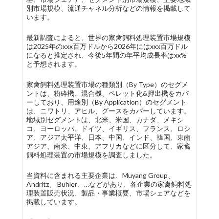
別市場規模、流通チャネル分析などの情報を掲載して
います。
最新調査によると、世界の家禽飼料処理装置市場規模
は2025年のxxx百万ドルから2026年にはxxx百万ドル
になると推定され、今後5年間の年平均成長率はxx%
と予想されます。
家禽飼料処理装置市場の種類別（By Type）のセグメ
ントは、粉砕機、混合機、ペレット化&押出機をカバ
ーしており、用途別（By Application）のセグメント
は、ニワトリ、アヒル、グースをカバーしています。
地域別セグメントは、北米、米国、カナダ、メキシ
コ、ヨーロッパ、ドイツ、イギリス、フランス、ロシ
ア、アジア太平洋、日本、中国、インド、韓国、東南
アジア、南米、中東、アフリカなどに区分して、家禽
飼料処理装置の市場規模を調査しました。
当資料に含まれる主要企業は、Muyang Group、
Andritz、 Buhler、…などがあり、各企業の家禽飼料処
理装置販売状況、製品・事業概要、市場シェアなどを
掲載しています。