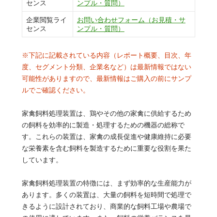
センス
ンプル・質問）
企業閲覧ライ
お問い合わせフォーム（お見積・サ
センス
ンプル・質問）
※下記に記載されている内容（レポート概要、目次、年
度、セグメント分類、企業名など）は最新情報ではない
可能性がありますので、最新情報はご購入の前にサンプ
ルでご確認ください。
家禽飼料処理装置は、鶏やその他の家禽に供給するため
の飼料を効率的に製造・処理するための機器の総称で
す。これらの装置は、家禽の成長促進や健康維持に必要
な栄養素を含む飼料を製造するために重要な役割を果た
しています。
家禽飼料処理装置の特徴には、まず効率的な生産能力が
あります。多くの装置は、大量の飼料を短時間で処理で
きるように設計されており、商業的な飼料工場や農場で