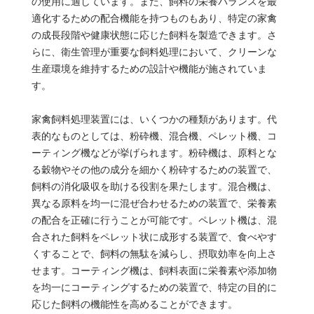
の使用に適しています。また、飼料の栄養バランスを最
適化するための配合機能を持つものもあり、特定の家禽
の成長段階や健康状態に応じた飼料を製造できます。さ
らに、衛生管理が重要な飼料処理において、クリーンな
生産環境を維持するための設計や機能が施されていま
す。
家禽飼料処理装置には、いくつかの種類があります。代
表的なものとしては、粉砕機、混合機、ペレット機、コ
ーティング機などが挙げられます。粉砕機は、原料とな
る穀物やその他の成分を細かく粉砕するための装置で、
飼料の消化吸収を助ける役割を果たします。混合機は、
異なる原料を均一に混ぜ合わせるための装置で、栄養素
の配合を正確に行うことが可能です。ペレット機は、混
合された飼料をペレット状に成形する装置で、食べやす
くすることで、飼料の無駄を減らし、摂取効率を向上さ
せます。コーティング機は、飼料表面に栄養素や添加物
を均一にコーティングするための装置で、特定の目的に
応じた飼料の機能性を高めることができます。