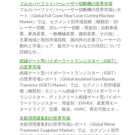
フルカバーファイバーレーザー切断機の世界市場
フルカバーファイバーレーザー切断機の世界市場レポ
ート（Global Full Cover Fiber Laser Cutting Machine
Market）では、セグメント別市場規模（種類別：2D
レーザー切断、3Dレーザー切断；用途別：自動車産
業、家具産業、一般機械産業、建材産業、その他）、
主要地域と国別市場規模、国内外の主要プレーヤーの
動向と市場シェア、販売チャネルなどの項目について
詳細な分 …
絶縁ゲート型バイポーラートランジスター（IGBT）
の世界市場
絶縁ゲート型バイポーラートランジスター（IGBT）
の世界市場レポート（Global Insulated Gate Bipolar
Transistor (IGBT) Market）では、セグメント別市場規
模（種類別：モジュール絶縁ゲート型バイポーラート
ランジスター、ディスクリート絶縁ゲート型バイポー
ラートランジスター；用途別：EV/HEV、産業用モー
タードライブ、交通、輸送、HVAC、再生可能エネ …
水処理用凝集剤の世界市場
水処理用凝集剤の世界市場レポート（Global Water
Treatment Coagulant Market）では、セグメント別市