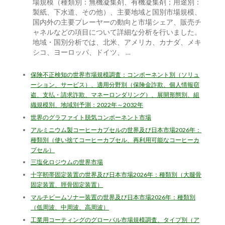
場規模（種類別：無機凝集剤、有機凝集剤；用途別：
製紙、下水道、その他）、主要地域と国別市場規模、
国内外の主要プレーヤーの動向と市場シェア、販売チ
ャネルなどの項目について詳細な分析を行いました。
地域・国別分析では、北米、アメリカ、カナダ、メキ
シコ、ヨーロッパ、ドイツ、 …
保険不正検知の世界市場規模調査：コンポーネント別（ソリュ
ーション、サービス）、適用分野別（保険金詐欺、個人情報窃
盗、支払・請求詐欺、マネーロンダリング）、展開形態別、組
織規模別、地域別予測：2022年～2032年
世界のグラファイト脱気コンポーネント市場
アルミニウム製コーヒーカプセルの世界及び日本市場2026年：
種類別（使い捨てコーヒーカプセル、再利用可能なコーヒーカ
プセル）
三塩化ロジウムの世界市場
十字靭帯固定装置の世界及び日本市場2026年：種類別（大腿骨
固定装置、脛骨固定装置）
マルチビームソナー装置の世界及び日本市場2026年：種類別
（低周波、中周波、高周波）
工業用コーティングのグローバル市場規模調査、タイプ別（ア