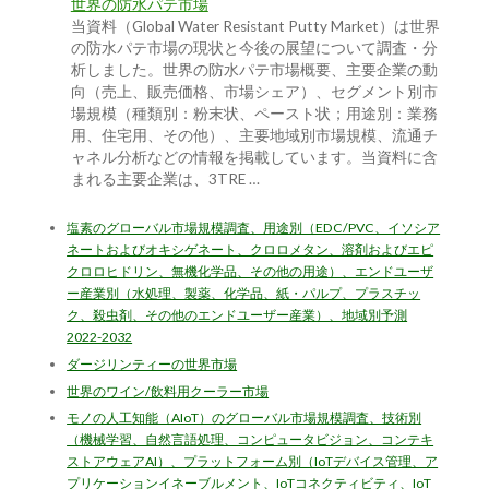
世界の防水パテ市場
当資料（Global Water Resistant Putty Market）は世界
の防水パテ市場の現状と今後の展望について調査・分
析しました。世界の防水パテ市場概要、主要企業の動
向（売上、販売価格、市場シェア）、セグメント別市
場規模（種類別：粉末状、ペースト状；用途別：業務
用、住宅用、その他）、主要地域別市場規模、流通チ
ャネル分析などの情報を掲載しています。当資料に含
まれる主要企業は、3TRE …
塩素のグローバル市場規模調査、用途別（EDC/PVC、イソシア
ネートおよびオキシゲネート、クロロメタン、溶剤およびエピ
クロロヒドリン、無機化学品、その他の用途）、エンドユーザ
ー産業別（水処理、製薬、化学品、紙・パルプ、プラスチッ
ク、殺虫剤、その他のエンドユーザー産業）、地域別予測
2022-2032
ダージリンティーの世界市場
世界のワイン/飲料用クーラー市場
モノの人工知能（AIoT）のグローバル市場規模調査、技術別
（機械学習、自然言語処理、コンピュータビジョン、コンテキ
ストアウェアAI）、プラットフォーム別（IoTデバイス管理、ア
プリケーションイネーブルメント、IoTコネクティビティ、IoT