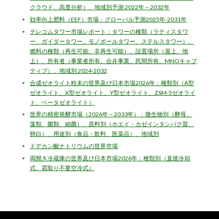
クラウド、高度分析）、地域別予測 2022年～2032年
効率向上肥料（EEF）市場：グローバル予測2025年-2031年
テレコムタワー市場レポート：タワーの種類（ラティスタワ
ー、ガイダータワー、モノポールタワー、ステルスタワー）、
燃料の種類（再生可能、非再生可能）、設置場所（屋上、地
上）、所有者（事業者所有、合弁事業、民間所有、MNOキャプ
ティブ）、地域別 2024-2032
合成ゼオライト粉末の世界及び日本市場2026年：種類別（A型
ゼオライト、X型ゼオライト、Y型ゼオライト、ZSM-5ゼオライ
ト、ベータゼオライト）
世界の精密発酵市場（2026年～2033年）：微生物別（酵母、
藻類、菌類、細菌）、原料別（ホエイ・カゼインタンパク質、
卵白）、用途別（食品・飲料、医薬品）、地域別
ドデカン酸ナトリウムの世界市場
両開き冷蔵庫の世界及び日本市場2026年：種類別（直接冷却
式、霜取り不要空冷式）