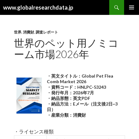
検
www.globalresearchdata.jp
索
コ
メインメ
ン
ニュー
テ
ン
世界
,
消費財
,
調査レポート
ツ
世界のペット用ノミコ
へ
ーム市場2026年
ス
キ
ッ
プ
・英文タイトル：Global Pet Flea
Comb Market 2026
・資料コード：HNLPC-53243
・発行年月：2026年7月
・納品形態：英文PDF
・納品方法：Eメール（注文後2日~3
日）
・産業分類：消費財
・ライセンス種類