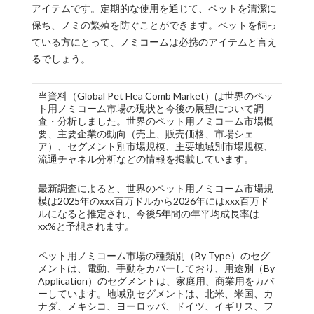
アイテムです。定期的な使用を通じて、ペットを清潔に
保ち、ノミの繁殖を防ぐことができます。ペットを飼っ
ている方にとって、ノミコームは必携のアイテムと言え
るでしょう。
当資料（Global Pet Flea Comb Market）は世界のペッ
ト用ノミコーム市場の現状と今後の展望について調
査・分析しました。世界のペット用ノミコーム市場概
要、主要企業の動向（売上、販売価格、市場シェ
ア）、セグメント別市場規模、主要地域別市場規模、
流通チャネル分析などの情報を掲載しています。
最新調査によると、世界のペット用ノミコーム市場規
模は2025年のxxx百万ドルから2026年にはxxx百万ド
ルになると推定され、今後5年間の年平均成長率は
xx%と予想されます。
ペット用ノミコーム市場の種類別（By Type）のセグ
メントは、電動、手動をカバーしており、用途別（By
Application）のセグメントは、家庭用、商業用をカバ
ーしています。地域別セグメントは、北米、米国、カ
ナダ、メキシコ、ヨーロッパ、ドイツ、イギリス、フ