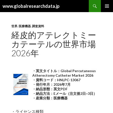
検
www.globalresearchdata.jp
索
コ
メインメ
ン
ニュー
テ
ン
世界
,
医療機器
,
調査資料
ツ
経皮的アテレクトミー
へ
カテーテルの世界市場
ス
キ
2026年
ッ
プ
・英文タイトル：Global Percutaneous
Atherectomy Catheter Market 2026
・資料コード：HNLPC-13067
・発行年月：2026年7月
・納品形態：英文PDF
・納品方法：Eメール（注文後2日~3日）
・産業分類：医療機器
・ライセンス種類