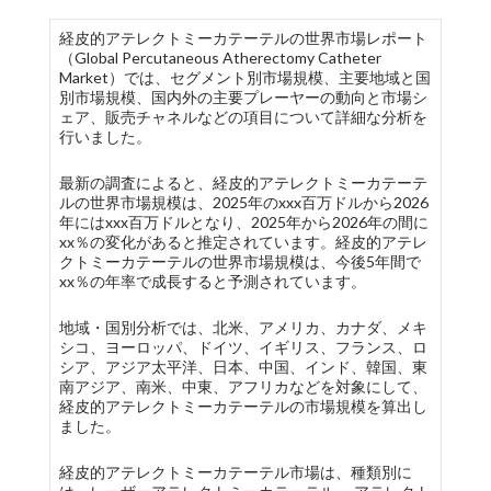
経皮的アテレクトミーカテーテルの世界市場レポート
（Global Percutaneous Atherectomy Catheter
Market）では、セグメント別市場規模、主要地域と国
別市場規模、国内外の主要プレーヤーの動向と市場シ
ェア、販売チャネルなどの項目について詳細な分析を
行いました。
最新の調査によると、経皮的アテレクトミーカテーテ
ルの世界市場規模は、2025年のxxx百万ドルから2026
年にはxxx百万ドルとなり、2025年から2026年の間に
xx％の変化があると推定されています。経皮的アテレ
クトミーカテーテルの世界市場規模は、今後5年間で
xx％の年率で成長すると予測されています。
地域・国別分析では、北米、アメリカ、カナダ、メキ
シコ、ヨーロッパ、ドイツ、イギリス、フランス、ロ
シア、アジア太平洋、日本、中国、インド、韓国、東
南アジア、南米、中東、アフリカなどを対象にして、
経皮的アテレクトミーカテーテルの市場規模を算出し
ました。
経皮的アテレクトミーカテーテル市場は、種類別に