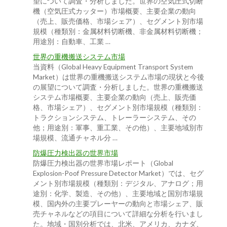
望について調査・分析しました。世界の空気圧式切断
機（空気圧式カッター）市場概要、主要企業の動向
（売上、販売価格、市場シェア）、セグメント別市場
規模（種類別：金属材料切断機、非金属材料切断機；
用途別：自動車、工業 …
世界の重機搬送システム市場
当資料（Global Heavy Equipment Transport System
Market）は世界の重機搬送システム市場の現状と今後
の展望について調査・分析しました。世界の重機搬送
システム市場概要、主要企業の動向（売上、販売価
格、市場シェア）、セグメント別市場規模（種類別：
トラクションシステム、トレーラーシステム、その
他；用途別：軍事、重工業、その他）、主要地域別市
場規模、流通チャネル分 …
防爆圧力検出器の世界市場
防爆圧力検出器の世界市場レポート（Global
Explosion-Poof Pressure Detector Market）では、セグ
メント別市場規模（種類別：デジタル、アナログ；用
途別：化学、製造、その他）、主要地域と国別市場規
模、国内外の主要プレーヤーの動向と市場シェア、販
売チャネルなどの項目について詳細な分析を行いまし
た。地域・国別分析では、北米、アメリカ、カナダ、