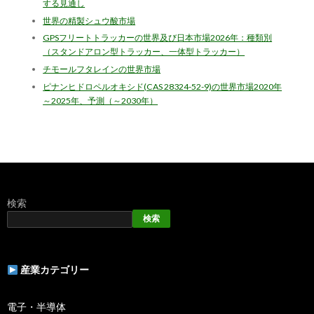
する見通し
世界の精製シュウ酸市場
GPSフリートトラッカーの世界及び日本市場2026年：種類別
（スタンドアロン型トラッカー、一体型トラッカー）
チモールフタレインの世界市場
ピナンヒドロペルオキシド(CAS 28324-52-9)の世界市場2020年
～2025年、予測（～2030年）
検索
検索
産業カテゴリー
電子・半導体