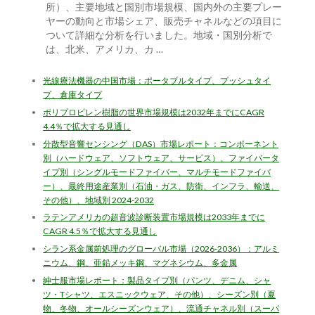
所）、主要地域と国別市場規模、国内外の主要プレー
ヤーの動向と市場シェア、販売チャネルなどの項目に
ついて詳細な分析を行いました。地域・国別分析で
は、北米、アメリカ、カ …
光線療法機器の中国市場：ポータブルタイプ、プッシュタイ
プ、倉庫タイプ
ポリプロピレン樹脂の世界市場規模は2032年までにCAGR
4.4％で拡大する見通し
分散型音響センシング（DAS）市場レポート：コンポーネント
別（ハードウェア、ソフトウェア、サービス）、ファイバータ
イプ別（シングルモードファイバー、マルチモードファイバ
ー）、最終用途産業別（石油・ガス、防衛、インフラ、輸送、
その他）、地域別 2024-2032
ラテンアメリカの超音波診断装置市場規模は2033年までに
CAGR 4.5％で拡大する見通し
シラン系金属前処理のグローバル市場（2026-2036）：アルミ
ニウム、鋼、亜鉛メッキ鋼、マグネシウム、多金属
紳士服市場レポート：製品タイプ別（パンツ、デニム、シャ
ツ・Tシャツ、エスニックウェア、その他）、シーズン別（夏
物、冬物、オールシーズンウェア）、流通チャネル別（スーパ