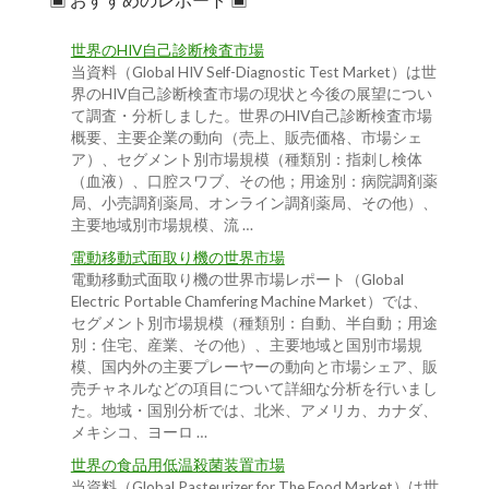
世界のHIV自己診断検査市場
当資料（Global HIV Self-Diagnostic Test Market）は世
界のHIV自己診断検査市場の現状と今後の展望につい
て調査・分析しました。世界のHIV自己診断検査市場
概要、主要企業の動向（売上、販売価格、市場シェ
ア）、セグメント別市場規模（種類別：指刺し検体
（血液）、口腔スワブ、その他；用途別：病院調剤薬
局、小売調剤薬局、オンライン調剤薬局、その他）、
主要地域別市場規模、流 …
電動移動式面取り機の世界市場
電動移動式面取り機の世界市場レポート（Global
Electric Portable Chamfering Machine Market）では、
セグメント別市場規模（種類別：自動、半自動；用途
別：住宅、産業、その他）、主要地域と国別市場規
模、国内外の主要プレーヤーの動向と市場シェア、販
売チャネルなどの項目について詳細な分析を行いまし
た。地域・国別分析では、北米、アメリカ、カナダ、
メキシコ、ヨーロ …
世界の食品用低温殺菌装置市場
当資料（Global Pasteurizer for The Food Market）は世