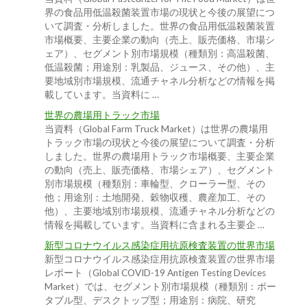
界の食品用低温殺菌装置市場の現状と今後の展望につ
いて調査・分析しました。世界の食品用低温殺菌装置
市場概要、主要企業の動向（売上、販売価格、市場シ
ェア）、セグメント別市場規模（種類別：高温殺菌、
低温殺菌；用途別：乳製品、ジュース、その他）、主
要地域別市場規模、流通チャネル分析などの情報を掲
載しています。当資料に …
世界の農場用トラック市場
当資料（Global Farm Truck Market）は世界の農場用
トラック市場の現状と今後の展望について調査・分析
しました。世界の農場用トラック市場概要、主要企業
の動向（売上、販売価格、市場シェア）、セグメント
別市場規模（種類別：車輪型、クローラー型、その
他；用途別：土地開発、穀物収穫、農産加工、その
他）、主要地域別市場規模、流通チャネル分析などの
情報を掲載しています。当資料に含まれる主要企 …
新型コロナウイルス感染症用抗原検査装置の世界市場
新型コロナウイルス感染症用抗原検査装置の世界市場
レポート（Global COVID-19 Antigen Testing Devices
Market）では、セグメント別市場規模（種類別：ポー
タブル型、デスクトップ型；用途別：病院、研究