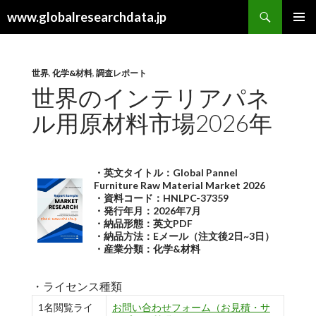
検
www.globalresearchdata.jp
索
コ
メインメ
ン
ニュー
テ
ン
世界
,
化学&材料
,
調査レポート
ツ
世界のインテリアパネ
へ
ル用原材料市場2026年
ス
キ
ッ
プ
・英文タイトル：Global Pannel
Furniture Raw Material Market 2026
・資料コード：HNLPC-37359
・発行年月：2026年7月
・納品形態：英文PDF
・納品方法：Eメール（注文後2日~3日）
・産業分類：化学&材料
・ライセンス種類
1名閲覧ライ
お問い合わせフォーム（お見積・サ