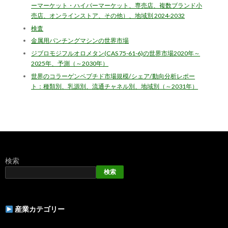
ーマーケット・ハイパーマーケット、専売店、複数ブランド小
売店、オンラインストア、その他）、地域別 2024-2032
検査
金属用パンチングマシンの世界市場
ジブロモジフルオロメタン(CAS 75-61-6)の世界市場2020年～
2025年、予測（～2030年）
世界のコラーゲンペプチド市場規模/シェア/動向分析レポー
ト：種類別、乳源別、流通チャネル別、地域別（～2031年）
検索
検索
産業カテゴリー