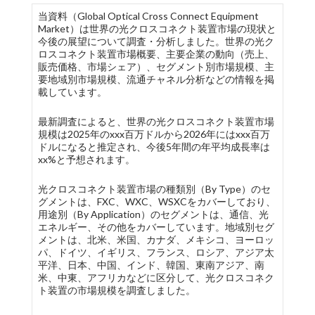
当資料（Global Optical Cross Connect Equipment
Market）は世界の光クロスコネクト装置市場の現状と
今後の展望について調査・分析しました。世界の光ク
ロスコネクト装置市場概要、主要企業の動向（売上、
販売価格、市場シェア）、セグメント別市場規模、主
要地域別市場規模、流通チャネル分析などの情報を掲
載しています。
最新調査によると、世界の光クロスコネクト装置市場
規模は2025年のxxx百万ドルから2026年にはxxx百万
ドルになると推定され、今後5年間の年平均成長率は
xx%と予想されます。
光クロスコネクト装置市場の種類別（By Type）のセ
グメントは、FXC、WXC、WSXCをカバーしており、
用途別（By Application）のセグメントは、通信、光
エネルギー、その他をカバーしています。地域別セグ
メントは、北米、米国、カナダ、メキシコ、ヨーロッ
パ、ドイツ、イギリス、フランス、ロシア、アジア太
平洋、日本、中国、インド、韓国、東南アジア、南
米、中東、アフリカなどに区分して、光クロスコネク
ト装置の市場規模を調査しました。