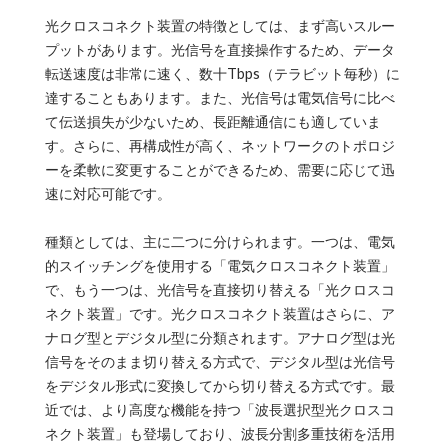
光クロスコネクト装置の特徴としては、まず高いスルー
プットがあります。光信号を直接操作するため、データ
転送速度は非常に速く、数十Tbps（テラビット毎秒）に
達することもあります。また、光信号は電気信号に比べ
て伝送損失が少ないため、長距離通信にも適していま
す。さらに、再構成性が高く、ネットワークのトポロジ
ーを柔軟に変更することができるため、需要に応じて迅
速に対応可能です。
種類としては、主に二つに分けられます。一つは、電気
的スイッチングを使用する「電気クロスコネクト装置」
で、もう一つは、光信号を直接切り替える「光クロスコ
ネクト装置」です。光クロスコネクト装置はさらに、ア
ナログ型とデジタル型に分類されます。アナログ型は光
信号をそのまま切り替える方式で、デジタル型は光信号
をデジタル形式に変換してから切り替える方式です。最
近では、より高度な機能を持つ「波長選択型光クロスコ
ネクト装置」も登場しており、波長分割多重技術を活用