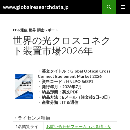
検
www.globalresearchdata.jp
索
コ
メインメ
ン
ニュー
テ
ン
IT＆通信
,
世界
,
調査レポート
ツ
世界の光クロスコネク
へ
ト装置市場2026年
ス
キ
ッ
プ
・英文タイトル：Global Optical Cross
Connect Equipment Market 2026
・資料コード：HNLPC-56891
・発行年月：2026年7月
・納品形態：英文PDF
・納品方法：Eメール（注文後2日~3日）
・産業分類：IT＆通信
・ライセンス種類
1名閲覧ライ
お問い合わせフォーム（お見積・サ