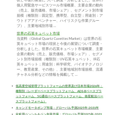
状と今後の展望について調査・分析しました。世界の
個人用緊急サービスツール市場概要、主要企業の動向
（売上、販売価格、市場シェア）、セグメント別市場
規模（種類別：固定型、携帯型、自立型；用途別：ア
ウトドアアドベンチャー、ハイリスクな作業グルー
プ）、主要地域別市場 …
世界の石英キュベット市場
当資料（Global Quartz Cuvettes Market）は世界の石
英キュベット市場の現状と今後の展望について調査・
分析しました。世界の石英キュベット市場概要、主要
企業の動向（売上、販売価格、市場シェア）、セグメ
ント別市場規模（種類別：UV石英キュベット、IR石
英キュベット；用途別：科学研究、バイオテクノロジ
ー、教育産業、その他）、主要地域別市場規模、流通
チャネル分析などの情報を掲載して …
低高度空域管理プラットフォームの世界及び日本市場2026年：
種類別（レーダーベースプラットフォーム、ADS-Bベースプラ
ットフォーム、5G通信ベースプラットフォーム、衛星航法ベー
スプラットフォーム）
キャンドモータポンプ市場：グローバル予測2025年-2031年
化粧用ペンシル＆ペン包装市場：グローバル予測2025年-2031