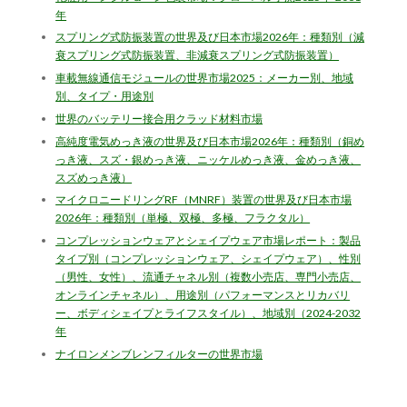
年
スプリング式防振装置の世界及び日本市場2026年：種類別（減
衰スプリング式防振装置、非減衰スプリング式防振装置）
車載無線通信モジュールの世界市場2025：メーカー別、地域
別、タイプ・用途別
世界のバッテリー接合用クラッド材料市場
高純度電気めっき液の世界及び日本市場2026年：種類別（銅め
っき液、スズ・銀めっき液、ニッケルめっき液、金めっき液、
スズめっき液）
マイクロニードリングRF（MNRF）装置の世界及び日本市場
2026年：種類別（単極、双極、多極、フラクタル）
コンプレッションウェアとシェイプウェア市場レポート：製品
タイプ別（コンプレッションウェア、シェイプウェア）、性別
（男性、女性）、流通チャネル別（複数小売店、専門小売店、
オンラインチャネル）、用途別（パフォーマンスとリカバリ
ー、ボディシェイプとライフスタイル）、地域別（2024-2032
年
ナイロンメンブレンフィルターの世界市場