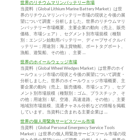
世界のリチウムマリンバッテリー市場
当資料（Global Lithium Marine Battery Market）は世
界のリチウムマリンバッテリー市場の現状と今後の展
望について調査・分析しました。世界のリチウムマリ
ンバッテリー市場概要、主要企業の動向（売上、販売
価格、市場シェア）、セグメント別市場規模（種類
別：エンジン始動用バッテリー、ディープサイクルバ
ッテリー；用途別：海上貨物船、ポートタグボート、
漁船、遊覧船、その他）、主要 …
世界のホイールウェッジ市場
当資料（Global Wheel Wedges Market）は世界のホイ
ールウェッジ市場の現状と今後の展望について調査・
分析しました。世界のホイールウェッジ市場概要、主
要企業の動向（売上、販売価格、市場シェア）、セグ
メント別市場規模（種類別：ゴム、プラスチック、そ
の他；用途別：駅、空港、高速道路、その他）、主要
地域別市場規模、流通チャネル分析などの情報を掲載
しています。当資料に含まれる主要企業は …
世界の個人用緊急サービスツール市場
当資料（Global Personal Emergency Service Tools
Market）は世界の個人用緊急サービスツール市場の現