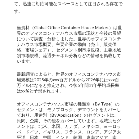
て、迅速に対応可能なスペースとして注目される存在で
す。
当資料（Global Office Container House Market）は世
界のオフィスコンテナハウス市場の現状と今後の展望
について調査・分析しました。世界のオフィスコンテ
ナハウス市場概要、主要企業の動向（売上、販売価
格、市場シェア）、セグメント別市場規模、主要地域
別市場規模、流通チャネル分析などの情報を掲載して
います。
最新調査によると、世界のオフィスコンテナハウス市
場規模は2025年のxxx百万ドルから2026年にはxxx百
万ドルになると推定され、今後5年間の年平均成長率
はxx%と予想されます。
オフィスコンテナハウス市場の種類別（By Type）の
セグメントは、モノブロック、デマウントをカバーし
ており、用途別（By Application）のセグメントは、
民間、企業、その他をカバーしています。地域別セグ
メントは、北米、米国、カナダ、メキシコ、ヨーロッ
パ、ドイツ、イギリス、フランス、ロシア、アジア太
平洋、日本、中国、インド、韓国、東南アジア、南