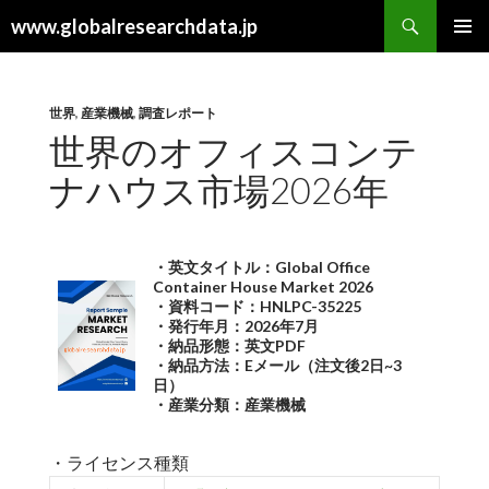
検
www.globalresearchdata.jp
索
コ
メインメ
ン
ニュー
テ
ン
世界
,
産業機械
,
調査レポート
ツ
世界のオフィスコンテ
へ
ナハウス市場2026年
ス
キ
ッ
プ
・英文タイトル：Global Office
Container House Market 2026
・資料コード：HNLPC-35225
・発行年月：2026年7月
・納品形態：英文PDF
・納品方法：Eメール（注文後2日~3
日）
・産業分類：産業機械
・ライセンス種類