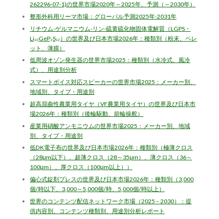
262296-07-1)の世界市場2020年～2025年、予測（～2030年）
整形外科用リーマ市場：グローバル予測2025年-2031年
リチウム-ゲルマニウム-リン-硫黄硫化物固体電解質（LGPS・
Li₁₀GeP₂S₁₂）の世界及び日本市場2026年：種類別（粉末、ペレ
ット、薄膜）
低周波オゾン発生器の世界市場2025：種類別（水冷式、風冷
式）、用途別分析
スマートボイス対応スピーカーの世界市場2025：メーカー別、
地域別、タイプ・用途別
超高屈曲性農業用タイヤ（VF農業用タイヤ）の世界及び日本市
場2026年：種類別（後輪駆動、前輪操舵）
産業用硝酸アンモニウムの世界市場2025：メーカー別、地域
別、タイプ・用途別
低DK電子布の世界及び日本市場2026年：種類別（極薄クロス
（28μm以下）、超薄クロス（28～35μm）、薄クロス（36～
100μm）、厚クロス（100μm以上））
偏心式錠剤プレスの世界及び日本市場2026年：種類別（3,000
個/時以下、3,000～5,000個/時、5,000個/時以上）
世界のコンテンツ配信ネットワーク市場（2025 – 2030）：提
供内容別、コンテンツ種類別、用途別分析レポート