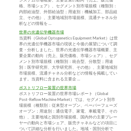
システム市場概要、主要企業の動向（売上、販売価
格、市場シェア）、セグメント別市場規模（種類別：
内部給油型、外部給油型；用途別：機械加工、部品組
立、その他）、主要地域別市場規模、流通チャネル分
析などの情報を …
世界の光遺伝学機器市場
当資料（Global Optogenetics Equipment Market）は世
界の光遺伝学機器市場の現状と今後の展望について調
査・分析しました。世界の光遺伝学機器市場概要、主
要企業の動向（売上、販売価格、市場シェア）、セグ
メント別市場規模（種類別：統合型、分散型；用途
別：医学研究所、大学研究所、その他）、主要地域別
市場規模、流通チャネル分析などの情報を掲載してい
ます。当資料に含まれる主要企 …
ポストリフロー装置の世界市場
ポストリフロー装置の世界市場レポート（Global
Post-Reflow Machine Market）では、セグメント別市
場規模（種類別：従来型オーブン、ベーパーフェーズ
オーブン；用途別：通信電子、家電、車載電子、その
他）、主要地域と国別市場規模、国内外の主要プレー
ヤーの動向と市場シェア、販売チャネルなどの項目に
ついて詳細な分析を行いました。地域・国別分析で