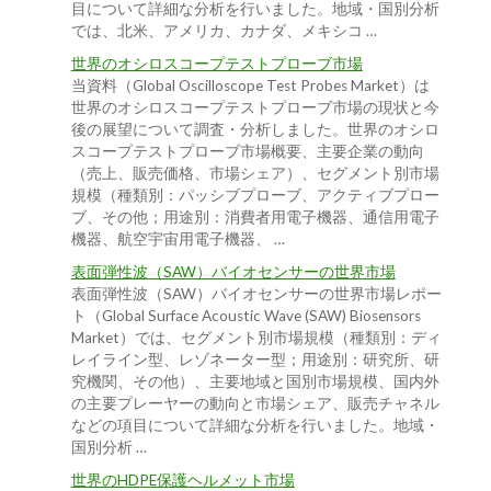
目について詳細な分析を行いました。地域・国別分析
では、北米、アメリカ、カナダ、メキシコ …
世界のオシロスコープテストプローブ市場
当資料（Global Oscilloscope Test Probes Market）は
世界のオシロスコープテストプローブ市場の現状と今
後の展望について調査・分析しました。世界のオシロ
スコープテストプローブ市場概要、主要企業の動向
（売上、販売価格、市場シェア）、セグメント別市場
規模（種類別：パッシブプローブ、アクティブプロー
ブ、その他；用途別：消費者用電子機器、通信用電子
機器、航空宇宙用電子機器、 …
表面弾性波（SAW）バイオセンサーの世界市場
表面弾性波（SAW）バイオセンサーの世界市場レポー
ト（Global Surface Acoustic Wave (SAW) Biosensors
Market）では、セグメント別市場規模（種類別：ディ
レイライン型、レゾネーター型；用途別：研究所、研
究機関、その他）、主要地域と国別市場規模、国内外
の主要プレーヤーの動向と市場シェア、販売チャネル
などの項目について詳細な分析を行いました。地域・
国別分析 …
世界のHDPE保護ヘルメット市場