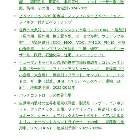
能）、即応性別（即応性、非即応性）、エンドユーザー別（医
療、防衛、その他）、地域別 2024-2032
ピペットチップの中国市場：ノンフィルターピペットチップ、
フィルター付きピペットチップ
世界の大気質モニタリングシステム市場（～2031年）： 製品別
（屋内用、屋外用、据え置き型、ポータブル型、ウェアラブル
型）、汚染物質別（SOX、NOX、VOC、PM 2.5、PM 10、生物
由来物質）、サンプリング方法別（手動、煙突）、エンドユー
ザー別（政府、石油化学、住宅、スマートシティ）
ヒューマンキャピタル管理の世界市場規模調査：コンポーネン
ト別（サービス、ソフトウェアソリューション）、規模別（中
小企業、大企業）、展開別（クラウド、オンプレミス）、エン
ドユーザー別（製造、BFSI、IT/ITES、ヘルスケア、運輸、政
府）、地域別予測：2022-2032年
バッチコントローラの世界市場
自動車内装材の世界市場規模調査、製品別（レザー、コンポジ
ット、プラスチック、金属、ファブリック）、用途別（ダッシ
ュボード、シート、エアバッグ＆シートベルト、ドアパネル＆
トリム、カーペット＆ヘッドライナー、その他）、車種別（乗
用車、LCV、HCV）、地域別予測：2022-2032年