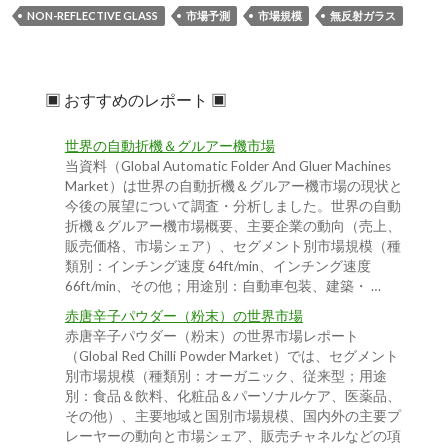
NON-REFLECTIVE GLASS
市場予測
市場規模
無反射ガラス
▣ おすすめのレポート ▣
世界の自動折機＆グルアー機市場
当資料（Global Automatic Folder And Gluer Machines
Market）は世界の自動折機＆グルアー機市場の現状と
今後の展望について調査・分析しました。世界の自動
折機＆グルアー機市場概要、主要企業の動向（売上、
販売価格、市場シェア）、セグメント別市場規模（種
類別：インチング速度 64ft/min、インチング速度
66ft/min、その他；用途別：自動車包装、建築・ …
赤唐辛子パウダー（粉末）の世界市場
赤唐辛子パウダー（粉末）の世界市場レポート
（Global Red Chilli Powder Market）では、セグメント
別市場規模（種類別：オーガニック、従来型；用途
別：食品＆飲料、化粧品＆パーソナルケア、医薬品、
その他）、主要地域と国別市場規模、国内外の主要プ
レーヤーの動向と市場シェア、販売チャネルなどの項