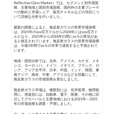
Reflective Glass Market）では、セグメント別市場規
模、主要地域と国別市場規模、国内外の主要プレーヤ
ーの動向と市場シェア、販売チャネルなどの項目につ
いて詳細な分析を行いました。
最新の調査によると、無反射ガラスの世界市場規模
は、2025年のxxx百万ドルから2026年にはxxx百万ド
ルとなり、2025年から2026年の間にxx％の変化があ
ると推定されています。無反射ガラスの世界市場規模
は、今後5年間でxx％の年率で成長すると予測されて
います。
地域・国別分析では、北米、アメリカ、カナダ、メキ
シコ、ヨーロッパ、ドイツ、イギリス、フランス、ロ
シア、アジア太平洋、日本、中国、インド、韓国、東
南アジア、南米、中東、アフリカなどを対象にして、
無反射ガラスの市場規模を算出しました。
無反射ガラス市場は、種類別には、化学処理、物理処
理に、用途別には、自動車、電子、医療、その他に区
分してグローバルと主要地域における2021年～2031
年の市場規模を調査・予測しました。