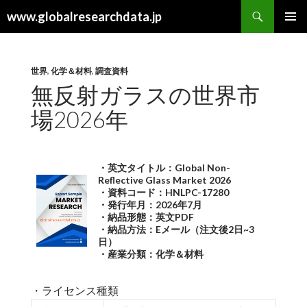
検
www.globalresearchdata.jp
索
コ
メインメ
ン
ニュー
テ
ン
世界
,
化学＆材料
,
調査資料
ツ
無反射ガラスの世界市
へ
場2026年
ス
キ
ッ
プ
・英文タイトル：Global Non-
Reflective Glass Market 2026
・資料コード：HNLPC-17280
・発行年月：2026年7月
・納品形態：英文PDF
・納品方法：Eメール（注文後2日~3
日）
・産業分類：化学＆材料
・ライセンス種類