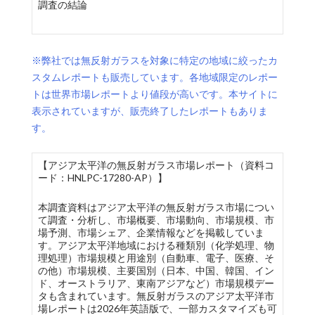
調査の結論
※弊社では無反射ガラスを対象に特定の地域に絞ったカ
スタムレポートも販売しています。各地域限定のレポー
トは世界市場レポートより値段が高いです。本サイトに
表示されていますが、販売終了したレポートもありま
す。
【アジア太平洋の無反射ガラス市場レポート（資料コ
ード：HNLPC-17280-AP）】
本調査資料はアジア太平洋の無反射ガラス市場につい
て調査・分析し、市場概要、市場動向、市場規模、市
場予測、市場シェア、企業情報などを掲載していま
す。アジア太平洋地域における種類別（化学処理、物
理処理）市場規模と用途別（自動車、電子、医療、そ
の他）市場規模、主要国別（日本、中国、韓国、イン
ド、オーストラリア、東南アジアなど）市場規模デー
タも含まれています。無反射ガラスのアジア太平洋市
場レポートは2026年英語版で、一部カスタマイズも可