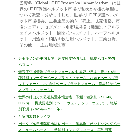
当資料（Global HDPE Protective Helmet Market）は世
界のHDPE保護ヘルメット市場の現状と今後の展望に
ついて調査・分析しました。世界のHDPE保護ヘルメ
ット市場概要、主要企業の動向（売上、販売価格、市
場シェア）、セグメント別市場規模（種類別：フルフ
ェイスヘルメット、開閉式ヘルメット、ハーフヘルメ
ット；用途別：消防＆救助用ヘルメット、工業分野、
その他）、主要地域別市 …
チモキノンの中国市場：純度純度99%以上、純度98%～99%：
98%以下
低高度空域管理プラットフォームの世界及び日本市場2026年：
種類別（レーダーベースプラットフォーム、ADS-Bベースプラ
ットフォーム、5G通信ベースプラットフォーム、衛星航法ベー
スプラットフォーム）
世界の排出ガス監視装置市場規模・予測：種類別（CEMS、
PEMS）、構成要素別（ハードウェア、ソフトウェア）、地域
別予測（2025年～2035年）
可変周波数ドライブ
ポータブル患者隔離市場レポート：製品別（ポッド/バッグベー
ス、ルームベース）、機能別（シングルユース、再利用可