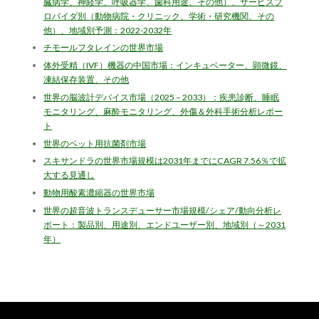
臓病学、神経学、呼吸器学、歯科用途、その他）、サービスプ
ロバイダ別（動物病院・クリニック、学術・研究機関、その
他）、地域別予測：2022-2032年
チモールフタレインの世界市場
体外受精（IVF）機器の中国市場：インキュベーター、顕微鏡、
凍結保存装置、その他
世界の脳波計デバイス市場（2025 – 2033）：疾患診断、睡眠
モニタリング、麻酔モニタリング、外傷＆外科手術分析レポー
ト
世界のペット用抗菌剤市場
スキサンドラの世界市場規模は2031年までにCAGR 7.56％で拡
大する見通し
動物用酸素濃縮器の世界市場
世界の超音波トランスデューサー市場規模/シェア/動向分析レ
ポート：製品別、用途別、エンドユーザー別、地域別（～2031
年）