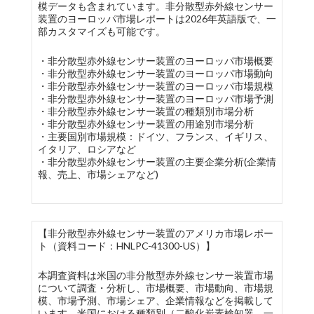
模データも含まれています。非分散型赤外線センサー
装置のヨーロッパ市場レポートは2026年英語版で、一
部カスタマイズも可能です。
・非分散型赤外線センサー装置のヨーロッパ市場概要
・非分散型赤外線センサー装置のヨーロッパ市場動向
・非分散型赤外線センサー装置のヨーロッパ市場規模
・非分散型赤外線センサー装置のヨーロッパ市場予測
・非分散型赤外線センサー装置の種類別市場分析
・非分散型赤外線センサー装置の用途別市場分析
・主要国別市場規模：ドイツ、フランス、イギリス、
イタリア、ロシアなど
・非分散型赤外線センサー装置の主要企業分析(企業情
報、売上、市場シェアなど)
【非分散型赤外線センサー装置のアメリカ市場レポー
ト（資料コード：HNLPC-41300-US）】
本調査資料は米国の非分散型赤外線センサー装置市場
について調査・分析し、市場概要、市場動向、市場規
模、市場予測、市場シェア、企業情報などを掲載して
います。米国における種類別（二酸化炭素検知器、一