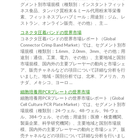
グメント別市場規模（種類別：インスタントフィット
ネス食品、タンパク質粉末＆ミール代用粉末等栄養
素、フィットネスプレハブミール；用途別：ジム、レ
ストラン、オンライン販売、その他）、主 …
コネクタ圧着バンドの世界市場
コネクタ圧着バンドの世界市場レポート（Global
Connector Crimp Band Market）では、セグメント別市
場規模（種類別：1.6mm、2.0mm、3mm、その他；用
途別：通信、工業、電力、その他）、主要地域と国別
市場規模、国内外の主要プレーヤーの動向と市場シェ
ア、販売チャネルなどの項目について詳細な分析を行
いました。地域・国別分析では、北米、アメリカ、カ
ナダ、メキシコ、ヨーロ …
細胞培養用PCRプレートの世界市場
細胞培養用PCRプレートの世界市場レポート（Global
Cell Culture PCR Plate Market）では、セグメント別市
場規模（種類別：24-ウェル、48-ウェル、96-ウェ
ル、384-ウェル、その他；用途別：医療・検査機関、
製薬企業、科学研究機関）、主要地域と国別市場規
模、国内外の主要プレーヤーの動向と市場シェア、販
売チャネルなどの項目について詳細な分析を行いまし