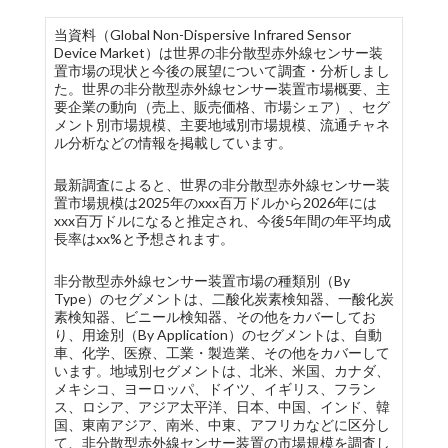
当資料（Global Non-Dispersive Infrared Sensor
Device Market）は世界の非分散型赤外線センサー装
置市場の現状と今後の展望について調査・分析しまし
た。世界の非分散型赤外線センサー装置市場概要、主
要企業の動向（売上、販売価格、市場シェア）、セグ
メント別市場規模、主要地域別市場規模、流通チャネ
ル分析などの情報を掲載しています。
最新調査によると、世界の非分散型赤外線センサー装
置市場規模は2025年のxxx百万ドルから2026年には
xxx百万ドルになると推定され、今後5年間の年平均成
長率はxx%と予想されます。
非分散型赤外線センサー装置市場の種類別（By
Type）のセグメントは、二酸化炭素検知器、一酸化炭
素検知器、ビニール検知器、その他をカバーしてお
り、用途別（By Application）のセグメントは、自動
車、化学、医療、工業・製造業、その他をカバーして
います。地域別セグメントは、北米、米国、カナダ、
メキシコ、ヨーロッパ、ドイツ、イギリス、フラン
ス、ロシア、アジア太平洋、日本、中国、インド、韓
国、東南アジア、南米、中東、アフリカなどに区分し
て、非分散型赤外線センサー装置の市場規模を調査し