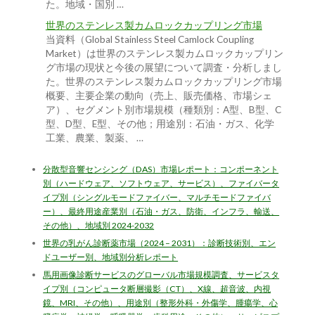
た。地域・国別 …
世界のステンレス製カムロックカップリング市場
当資料（Global Stainless Steel Camlock Coupling
Market）は世界のステンレス製カムロックカップリン
グ市場の現状と今後の展望について調査・分析しまし
た。世界のステンレス製カムロックカップリング市場
概要、主要企業の動向（売上、販売価格、市場シェ
ア）、セグメント別市場規模（種類別：A型、B型、C
型、D型、E型、その他；用途別：石油・ガス、化学
工業、農業、製薬、 …
分散型音響センシング（DAS）市場レポート：コンポーネント
別（ハードウェア、ソフトウェア、サービス）、ファイバータ
イプ別（シングルモードファイバー、マルチモードファイバ
ー）、最終用途産業別（石油・ガス、防衛、インフラ、輸送、
その他）、地域別 2024-2032
世界の乳がん診断薬市場（2024 – 2031）：診断技術別、エン
ドユーザー別、地域別分析レポート
馬用画像診断サービスのグローバル市場規模調査、サービスタ
イプ別（コンピュータ断層撮影（CT）、X線、超音波、内視
鏡、MRI、その他）、用途別（整形外科・外傷学、腫瘍学、心