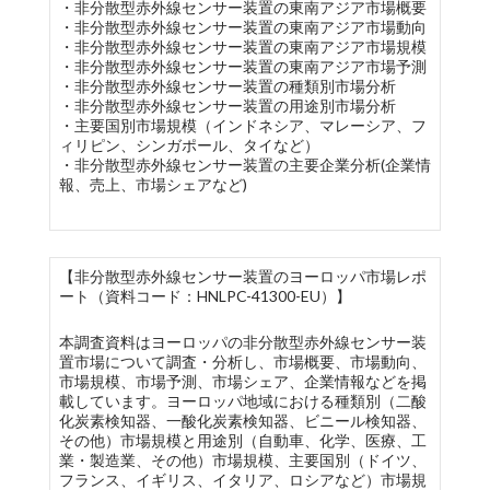
・非分散型赤外線センサー装置の東南アジア市場概要
・非分散型赤外線センサー装置の東南アジア市場動向
・非分散型赤外線センサー装置の東南アジア市場規模
・非分散型赤外線センサー装置の東南アジア市場予測
・非分散型赤外線センサー装置の種類別市場分析
・非分散型赤外線センサー装置の用途別市場分析
・主要国別市場規模（インドネシア、マレーシア、フ
ィリピン、シンガポール、タイなど）
・非分散型赤外線センサー装置の主要企業分析(企業情
報、売上、市場シェアなど)
【非分散型赤外線センサー装置のヨーロッパ市場レポ
ート（資料コード：HNLPC-41300-EU）】
本調査資料はヨーロッパの非分散型赤外線センサー装
置市場について調査・分析し、市場概要、市場動向、
市場規模、市場予測、市場シェア、企業情報などを掲
載しています。ヨーロッパ地域における種類別（二酸
化炭素検知器、一酸化炭素検知器、ビニール検知器、
その他）市場規模と用途別（自動車、化学、医療、工
業・製造業、その他）市場規模、主要国別（ドイツ、
フランス、イギリス、イタリア、ロシアなど）市場規