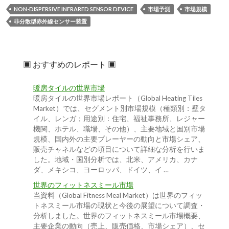
NON-DISPERSIVE INFRARED SENSOR DEVICE
市場予測
市場規模
非分散型赤外線センサー装置
▣ おすすめのレポート ▣
暖房タイルの世界市場
暖房タイルの世界市場レポート（Global Heating Tiles
Market）では、セグメント別市場規模（種類別：壁タ
イル、レンガ；用途別：住宅、福祉事務所、レジャー
機関、ホテル、職場、その他）、主要地域と国別市場
規模、国内外の主要プレーヤーの動向と市場シェア、
販売チャネルなどの項目について詳細な分析を行いま
した。地域・国別分析では、北米、アメリカ、カナ
ダ、メキシコ、ヨーロッパ、ドイツ、イ …
世界のフィットネスミール市場
当資料（Global Fitness Meal Market）は世界のフィッ
トネスミール市場の現状と今後の展望について調査・
分析しました。世界のフィットネスミール市場概要、
主要企業の動向（売上、販売価格、市場シェア）、セ