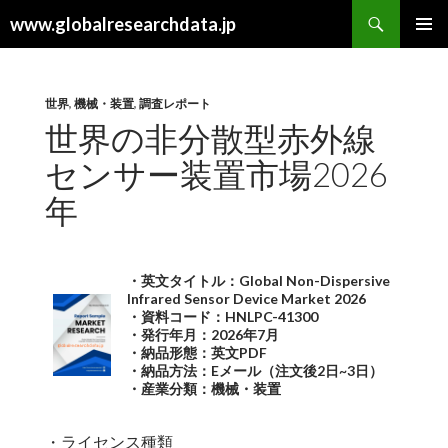
検
www.globalresearchdata.jp
索
コ
メインメ
ン
ニュー
テ
ン
世界
,
機械・装置
,
調査レポート
ツ
世界の非分散型赤外線
へ
センサー装置市場2026
ス
キ
年
ッ
プ
・英文タイトル：Global Non-Dispersive
Infrared Sensor Device Market 2026
・資料コード：HNLPC-41300
・発行年月：2026年7月
・納品形態：英文PDF
・納品方法：Eメール（注文後2日~3日）
・産業分類：機械・装置
・ライセンス種類