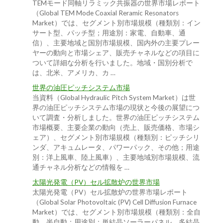
TEMモード同軸リラミック共振器の世界市場レポート
（Global TEM Mode Coaxial Reramic Resonators
Market）では、セグメント別市場規模（種類別：イン
サート型、パッチ型；用途別：家電、自動車、通
信）、主要地域と国別市場規模、国内外の主要プレー
ヤーの動向と市場シェア、販売チャネルなどの項目に
ついて詳細な分析を行いました。地域・国別分析で
は、北米、アメリカ、カ …
世界の油圧ピッチシステム市場
当資料（Global Hydraulic Pitch System Market）は世
界の油圧ピッチシステム市場の現状と今後の展望につ
いて調査・分析しました。世界の油圧ピッチシステム
市場概要、主要企業の動向（売上、販売価格、市場シ
ェア）、セグメント別市場規模（種類別：ピッチシリ
ンダ、アキュムレータ、パワーパック、その他；用途
別：洋上風車、陸上風車）、主要地域別市場規模、流
通チャネル分析などの情報を …
太陽光発電（PV）セル拡散炉の世界市場
太陽光発電（PV）セル拡散炉の世界市場レポート
（Global Solar Photovoltaic (PV) Cell Diffusion Furnace
Market）では、セグメント別市場規模（種類別：全自
動、半自動；用途別：単結晶ソーラーパネル、多結晶