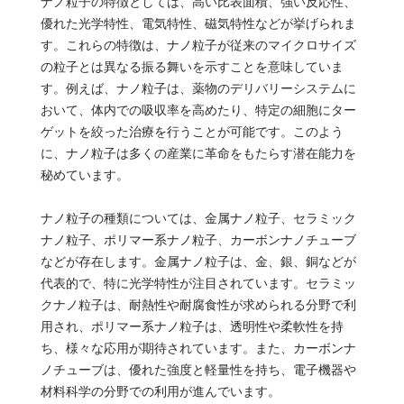
ナノ粒子の特徴としては、高い比表面積、強い反応性、
優れた光学特性、電気特性、磁気特性などが挙げられま
す。これらの特徴は、ナノ粒子が従来のマイクロサイズ
の粒子とは異なる振る舞いを示すことを意味していま
す。例えば、ナノ粒子は、薬物のデリバリーシステムに
おいて、体内での吸収率を高めたり、特定の細胞にター
ゲットを絞った治療を行うことが可能です。このよう
に、ナノ粒子は多くの産業に革命をもたらす潜在能力を
秘めています。
ナノ粒子の種類については、金属ナノ粒子、セラミック
ナノ粒子、ポリマー系ナノ粒子、カーボンナノチューブ
などが存在します。金属ナノ粒子は、金、銀、銅などが
代表的で、特に光学特性が注目されています。セラミッ
クナノ粒子は、耐熱性や耐腐食性が求められる分野で利
用され、ポリマー系ナノ粒子は、透明性や柔軟性を持
ち、様々な応用が期待されています。また、カーボンナ
ノチューブは、優れた強度と軽量性を持ち、電子機器や
材料科学の分野での利用が進んでいます。