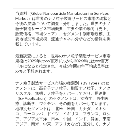
当資料（Global Nanoparticle Manufacturing Services
Market）は世界のナノ粒子製造サービス市場の現状と
今後の展望について調査・分析しました。世界のナノ
粒子製造サービス市場概要、主要企業の動向（売上、
販売価格、市場シェア）、セグメント別市場規模、主
要地域別市場規模、流通チャネル分析などの情報を掲
載しています。
最新調査によると、世界のナノ粒子製造サービス市場
規模は2025年のxxx百万ドルから2026年にはxxx百万
ドルになると推定され、今後5年間の年平均成長率は
xx%と予想されます。
ナノ粒子製造サービス市場の種類別（By Type）のセ
グメントは、高分子ナノ粒子、脂質ナノ粒子、ナノク
リスタル、無機ナノ粒子をカバーしており、用途別
（By Application）のセグメントは、治療学、再生医
療、診断学、ワクチン、その他をカバーしています。
地域別セグメントは、北米、米国、カナダ、メキシ
コ、ヨーロッパ、ドイツ、イギリス、フランス、ロシ
ア、アジア太平洋、日本、中国、インド、韓国、東南
アジア、南米、中東、アフリカなどに区分して、ナノ