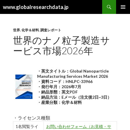
検
www.globalresearchdata.jp
索
コ
メインメ
ン
ニュー
テ
ン
世界
,
化学＆材料
,
調査レポート
ツ
世界のナノ粒子製造サ
へ
ービス市場2026年
ス
キ
ッ
プ
・英文タイトル：Global Nanoparticle
Manufacturing Services Market 2026
・資料コード：HNLPC-33966
・発行年月：2026年7月
・納品形態：英文PDF
・納品方法：Eメール（注文後2日~3日）
・産業分類：化学＆材料
・ライセンス種類
1名閲覧ライ
お問い合わせフォーム（お見積・サ