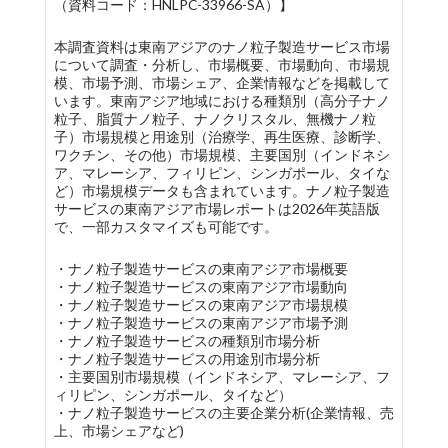
（資料コード：HNLPC-33966-SA）】
本調査資料は東南アジアのナノ粒子製造サービス市場
について調査・分析し、市場概要、市場動向、市場規
模、市場予測、市場シェア、企業情報などを掲載して
います。東南アジア地域における種類別（高分子ナノ
粒子、脂質ナノ粒子、ナノクリスタル、無機ナノ粒
子）市場規模と用途別（治療学、再生医療、診断学、
ワクチン、その他）市場規模、主要国別（インドネシ
ア、マレーシア、フィリピン、シンガポール、タイな
ど）市場規模データも含まれています。ナノ粒子製造
サービスの東南アジア市場レポートは2026年英語版
で、一部カスタマイズも可能です。
・ナノ粒子製造サービスの東南アジア市場概要
・ナノ粒子製造サービスの東南アジア市場動向
・ナノ粒子製造サービスの東南アジア市場規模
・ナノ粒子製造サービスの東南アジア市場予測
・ナノ粒子製造サービスの種類別市場分析
・ナノ粒子製造サービスの用途別市場分析
・主要国別市場規模（インドネシア、マレーシア、フ
ィリピン、シンガポール、タイなど）
・ナノ粒子製造サービスの主要企業分析(企業情報、売
上、市場シェアなど)