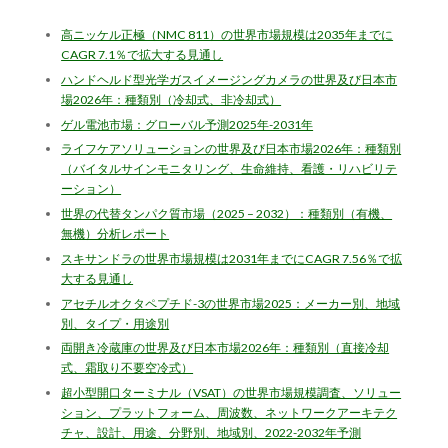
高ニッケル正極（NMC 811）の世界市場規模は2035年までに
CAGR 7.1％で拡大する見通し
ハンドヘルド型光学ガスイメージングカメラの世界及び日本市
場2026年：種類別（冷却式、非冷却式）
ゲル電池市場：グローバル予測2025年-2031年
ライフケアソリューションの世界及び日本市場2026年：種類別
（バイタルサインモニタリング、生命維持、看護・リハビリテ
ーション）
世界の代替タンパク質市場（2025 – 2032）：種類別（有機、
無機）分析レポート
スキサンドラの世界市場規模は2031年までにCAGR 7.56％で拡
大する見通し
アセチルオクタペプチド-3の世界市場2025：メーカー別、地域
別、タイプ・用途別
両開き冷蔵庫の世界及び日本市場2026年：種類別（直接冷却
式、霜取り不要空冷式）
超小型開口ターミナル（VSAT）の世界市場規模調査、ソリュー
ション、プラットフォーム、周波数、ネットワークアーキテク
チャ、設計、用途、分野別、地域別、2022-2032年予測