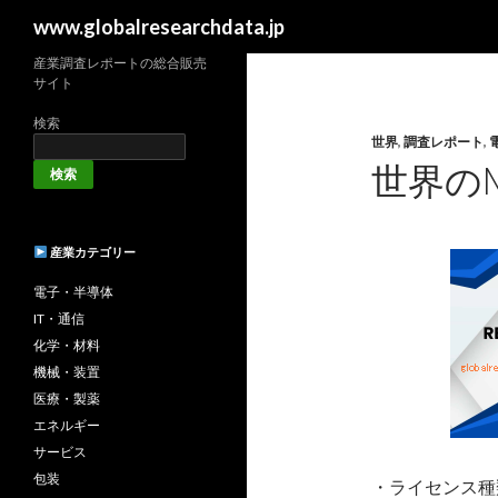
検
www.globalresearchdata.jp
索
産業調査レポートの総合販売
サイト
検索
世界
,
調査レポート
,
世界のM
検索
産業カテゴリー
電子・半導体
IT・通信
化学・材料
機械・装置
医療・製薬
エネルギー
サービス
包装
・ライセンス種