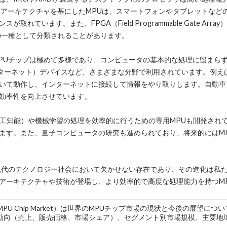
Mアーキテクチャを基にしたMPUは、スマートフォンやタブレットなど
取れています。また、FPGA（Field Programmable Gate Array）やDS
の一種として分類されることがあります。
PUチップは極めて多様であり、コンピュータの基本的な処理に留まら
ンターネット）デバイスなど、さまざまな分野で利用されています。例え
いて動作し、インターネットに接続して情報をやり取りします。自動車
効率性を向上させています。
人工知能）や機械学習の処理を効率的に行うための専用MPUも開発され
ます。また、量子コンピュータの研究も進められており、将来的にはM
現代のテクノロジー社会において欠かせない存在であり、その進化は私
アーキテクチャや技術が登場し、より効率的で高度な処理能力を持つM
l MPU Chip Market）は世界のMPUチップ市場の現状と今後の展
動向（売上、販売価格、市場シェア）、セグメント別市場規模、主要地