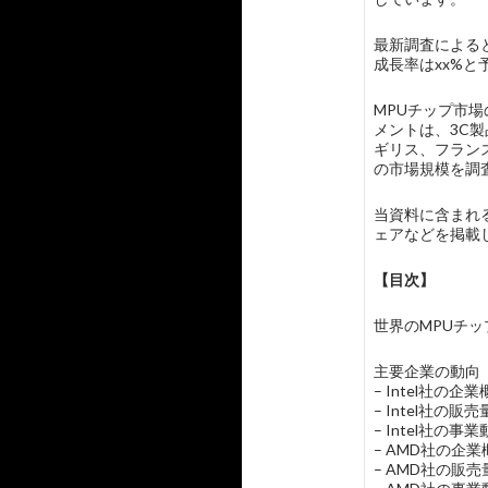
最新調査によると
成長率はxx%と
MPUチップ市場の
メントは、3C
ギリス、フラン
の市場規模を調
当資料に含まれる主
ェアなどを掲載
【目次】
世界のMPUチップ市
主要企業の動向
– Intel社の
– Intel社の
– Intel社の事
– AMD社の企
– AMD社の販