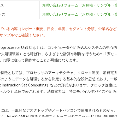
ンス
お問い合わせフォーム（お見積・サンプル・
ンス
お問い合わせフォーム（お見積・サンプル・
ている内容（レポート概要、目次、年度、セグメント分類、企業名など
サンプルでご確認ください。
croprocessor Unit Chip）は、コンピュータや組み込みシステ
（中央処理装置）とも呼ばれ、さまざまな計算や制御を行うための主要な
、指示に従って動作することが可能になります。
な特徴としては、プロセッサのアーキテクチャ、クロック速度、消費電
ようにデータを処理するかを決定する基本的な設計思想であり、一般的にはRISC（Re
lex Instruction Set Computing）などの形式があります。ク
ガヘルツ）単位で表されます。消費電力は、特にモバイルデバイスや組
類には、一般的なデスクトップやノートパソコンで使用されるものから
ば、IntelやAMDが製造するデスクトップ用のプロセッサは高い処理