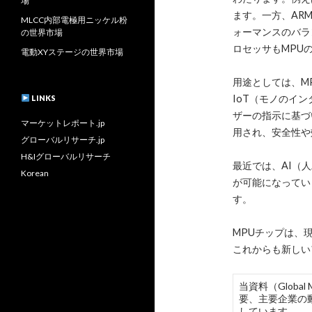
場
ます。一方、AR
MLCC内部電極用ニッケル粉
ォーマンスのバランスが
の世界市場
ロセッサもMPU
電動XYステージの世界市場
用途としては、M
IoT（モノのイ
LINKS
ザーの指示に基づ
マーケットレポート.jp
用され、安全性や
グローバルリサーチ.jp
H&Iグローバルリサーチ
最近では、AI（
Korean
が可能になってい
す。
MPUチップは、
これからも新しい
当資料（Globa
要、主要企業の
しています。