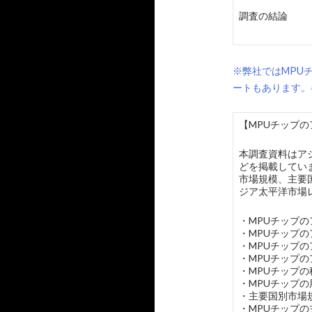
調査の結論
※弊社ではMPU
ートもあります。
【MPUチップの
本調査資料はア
どを掲載してい
市場規模、主要
ジア太平洋市場
・MPUチップ
・MPUチップ
・MPUチップ
・MPUチップ
・MPUチップ
・MPUチップ
・主要国別市場
・MPUチップの