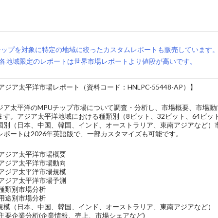
チップを対象に特定の地域に絞ったカスタムレポートも販売しています
各地域限定のレポートは世界市場レポートより値段が高いです。
アジア太平洋市場レポート（資料コード：HNLPC-55448-AP）】
ジア太平洋のMPUチップ市場について調査・分析し、市場概要、市場
ます。アジア太平洋地域における種類別（8ビット、32ビット、64ビッ
国別（日本、中国、韓国、インド、オーストラリア、東南アジアなど）
レポートは2026年英語版で、一部カスタマイズも可能です。
のアジア太平洋市場概要
のアジア太平洋市場動向
のアジア太平洋市場規模
のアジア太平洋市場予測
の種類別市場分析
の用途別市場分析
規模（日本、中国、韓国、インド、オーストラリア、東南アジアなど）
主要企業分析(企業情報、売上、市場シェアなど)