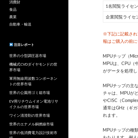
消費財
1名閲覧ライセ
食品
企業閲覧ライセ
農業
自動車・輸送
※下記に記載され
報はご購入の前に
注目レポート
世界の小型調圧器市場
MPUチップ（Mi
MPUは、CPU
機械式CVDダイヤモンドの世
界市場
がデータを処理し
軍用無線周波数コンポーネン
トの世界市場
MPUチップの主
世界の公園用ゴミ箱市場
チャは、MPUがどの
やCISC（Comp
EV用リチウムイオン電池リサ
イクルの世界市場
通常はGHz（ギ
れます。
ワイン清澄剤の世界市場
世界のエナメル銅撚線市場
MPUチップの種
世界の低消費電力設計技術市
わたります。例え