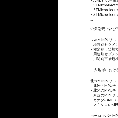
– AMD社の事業
– STMicroel
– STMicroe
– STMicroele
…
…
企業別売上及び市
世界のMPUチップ
– 種類別セグメ
– 種類別市場
– 用途別セグメ
– 用途別市場
主要地域におけ
北米のMPUチップ
– 北米のMPU
– 北米のMPU
– 米国のMPU
– カナダのMP
– メキシコのM
ヨーロッパのMP