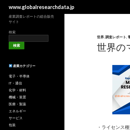
検
www.globalresearchdata.jp
索
産業調査レポートの総合販売
サイト
検索
世界
,
調査レポート
,
世界の
検索
産業カテゴリー
電子・半導体
IT・通信
化学・材料
機械・装置
医療・製薬
エネルギー
サービス
包装
・ライセンス種