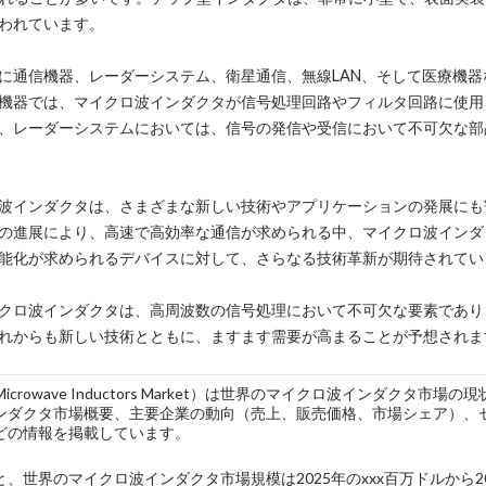
われています。
に通信機器、レーダーシステム、衛星通信、無線LAN、そして医療機器な
機器では、マイクロ波インダクタが信号処理回路やフィルタ回路に使用
、レーダーシステムにおいては、信号の発信や受信において不可欠な部
波インダクタは、さまざまな新しい技術やアプリケーションの発展にも寄
の進展により、高速で高効率な通信が求められる中、マイクロ波インダ
能化が求められるデバイスに対して、さらなる技術革新が期待されてい
クロ波インダクタは、高周波数の信号処理において不可欠な要素であり
れからも新しい技術とともに、ますます需要が高まることが予想されま
l Microwave Inductors Market）は世界のマイクロ波インダ
ンダクタ市場概要、主要企業の動向（売上、販売価格、市場シェア）、
どの情報を掲載しています。
、世界のマイクロ波インダクタ市場規模は2025年のxxx百万ドルから2