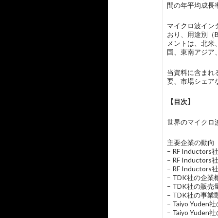
間の年平均成長
マイクロ波イン
おり、用途別（B
メントは、北米
国、東南アジア
当資料に含まれる主
要、市場シェア
【目次】
世界のマイクロ波インダ
主要企業の動向
– RF Induc
– RF Indu
– RF Induct
– TDK社の企
– TDK社の販
– TDK社の事業
– Taiyo Yu
– Taiyo Y