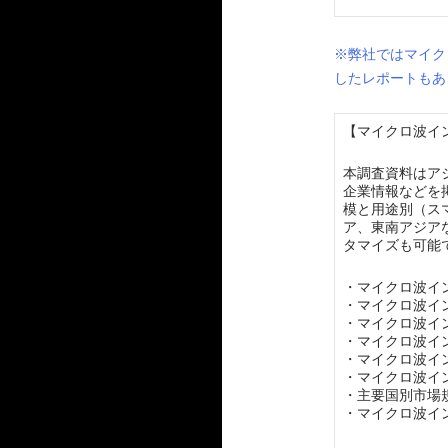
※弊社ではマイク
したレポートもあ
【マイクロ波イン
本調査資料はア
企業情報などを
模と用途別（ス
ア、東南アジア
タマイズも可能
・マイクロ波イ
・マイクロ波イ
・マイクロ波イ
・マイクロ波イ
・マイクロ波イ
・マイクロ波イ
・主要国別市場
・マイクロ波イ