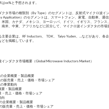
率はxx%と予想されます。
ダクタ市場の種類別（By Type）のセグメントは、反射式マイクロ波
y Application）のセグメントは、スマートフォン、家電、自動車
、米国、カナダ、メキシコ、ヨーロッパ、ドイツ、イギリス、フランス
、南米、中東、アフリカなどに区分して、マイクロ波インダクタの市場
要企業は、RF Inductors、 TDK、 Taiyo Yuden、…など
などを掲載しています。
クタ市場概要（Global Microwave Inductors Market）
tors社の企業概要・製品概要
ctors社の販売量・売上・価格・市場シェア
ors社の事業動向
業概要・製品概要
売量・売上・価格・市場シェア
動向
den社の企業概要・製品概要
uden社の販売量・売上・価格・市場シェア