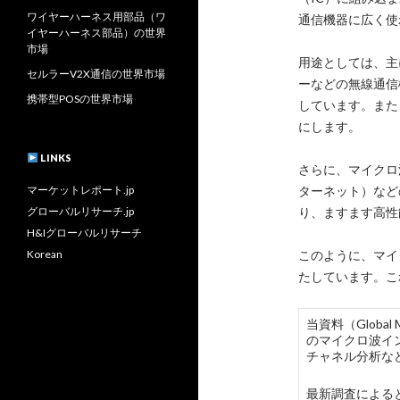
ワイヤーハーネス用部品（ワ
通信機器に広く使
イヤーハーネス部品）の世界
市場
用途としては、主
セルラーV2X通信の世界市場
ーなどの無線通信
携帯型POSの世界市場
しています。また
にします。
LINKS
さらに、マイクロ
マーケットレポート.jp
ターネット）など
グローバルリサーチ.jp
り、ますます高性
H&Iグローバルリサーチ
Korean
このように、マイ
たしています。こ
当資料（Globa
のマイクロ波イ
チャネル分析な
最新調査によると