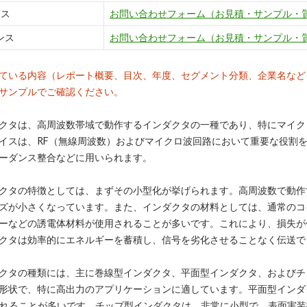
ンス
お問い合わせフォーム（お見積・サンプル・
ンス
お問い合わせフォーム（お見積・サンプル・
ている内容（レポート概要、目次、年度、セグメント分類、企業名など
サンプルでご確認ください。
クタは、高周波数帯域で動作するインダクタの一種であり、特にマイクロ波（
イスは、RF（無線周波数）およびマイクロ波回路において重要な役割
ーダンス整合などに用いられます。
クタの特徴としては、まずその小型化が挙げられます。高周波数で動作
ズが小さくなっています。また、インダクタの材料としては、通常のコ
ーなどの誘電体材料が使用されることが多いです。これにより、損失が
クタは効率的にエネルギーを蓄積し、信号を劣化させることなく伝送で
クタの種類には、主に巻線型インダクタ、平面型インダクタ、およびチ
形状で、特に高出力のアプリケーションに適しています。平面型インダ
まれることが多いです。チップ型インダクタは、非常に小型で、表面実装