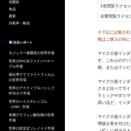
消費財
1名閲覧ライセ
食品
企業閲覧ライセ
農業
自動車・輸送
※下記に記載され
報はご購入の前に
注目レポート
モジュラー避難室の世界市場
マイクロ波インダ
す。これらのデバ
世界のPVC光ファイバーケー
ブル市場
積、またはインピ
熱伝導グラファイトフィルム
の世界市場
マイクロ波インダ
世界のアクティブ＆パッシブ
クタと比べてサイ
RFIDタグ市場
ラミックやポリマ
世界のハイスチレンゴム
高いほど、インダ
（HSR）市場
単層グラフェン酸化物の世界
マイクロ波インダ
市場
導線を巻き付けた
世界の双安定ソレノイド市場
（IC）に組み込