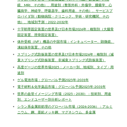
鏡、MRI、その他）、用途別（整形外科・外傷学、腫瘍学、心
臓病学、神経学、呼吸器学、歯科用途、その他）、サービスプ
ロバイダ別（動物病院・クリニック、学術・研究機関、その
他）、地域別予測：2022-2032年
十字靭帯固定装置の世界及び日本市場2026年：種類別（大腿骨
固定装置、脛骨固定装置）
体外受精（IVF）機器の中国市場：インキュベーター、顕微鏡、
凍結保存装置、その他
スプリング式防振装置の世界及び日本市場2026年：種類別（減
衰スプリング式防振装置、非減衰スプリング式防振装置）
高度ゲージの世界市場2025：メーカー別、地域別、タイプ・用
途別
ゲル電池市場：グローバル予測2025年-2031年
電子材料＆化学薬品市場：グローバル予測2025年-2031年
世界の血管イメージング市場（2025 – 2030）：技術別、用途
別、エンドユーザー別分析レポート
シラン系金属前処理のグローバル市場（2026-2036）：アルミ
ニウム、鋼、亜鉛メッキ鋼、マグネシウム、多金属