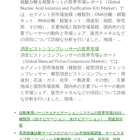
核酸分離＆精製キットの世界市場レポート（Global
Nucleic Acid Isolation and Purification Kits Market）で
は、セグメント別市場規模（種類別：DNA分離・精製
キット、RNA分離・精製キット；用途別：病院、研究
所、その他）、主要地域と国別市場規模、国内外の主
要プレーヤーの動向と市場シェア、販売チャネルなど
の項目について詳細な分析を行いました。地域・ …
消音ピストンコンプレッサーの世界市場
消音ピストンコンプレッサーの世界市場レポート
（Global Silenced Piston Compressor Market）では、
セグメント別市場規模（種類別：縦型消音ピストンコ
ンプレッサー、横型消音ピストンコンプレッサー；用
途別：石油・ガス、化学、一般産業、その他）、主要
地域と国別市場規模、国内外の主要プレーヤーの動向
と市場シェア、販売チャネルなどの項目について詳細
な分析を行いました。地域・ …
自動車用パーソナルナビゲーションシステムの世界市場2025：
種類別（2Dナビゲーション、3Dナビゲーション）、用途別分
析
馬用画像診断サービスのグローバル市場規模調査、サービスタ
イプ別（コンピュータ断層撮影（CT）、X線、超音波、内視