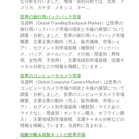
な分析を行いました。地域・国別分析では、北米、ア
メリカ、カナダ、メキシコ、ヨー …
世界の旅行用バックパック市場
当資料（Global Traveling Backpack Market）は世界の
旅行用バックパック市場の現状と今後の展望について
調査・分析しました。世界の旅行用バックパック市場
概要、主要企業の動向（売上、販売価格、市場シェ
ア）、セグメント別市場規模（種類別：バックパッ
ク、バッグ、ホールバッグ、その他；用途別：男性
用、女性用、子供用）、主要地域別市場規模、流通チ
ャネル分析などの情報を掲載しています …
世界のコンピュータカメラ市場
当資料（Global Computer Camera Market）は世界の
コンピュータカメラ市場の現状と今後の展望について
調査・分析しました。世界のコンピュータカメラ市場
概要、主要企業の動向（売上、販売価格、市場シェ
ア）、セグメント別市場規模（種類別：マイクあり、
マイクなし；用途別：オンライン購入、オフライン購
入）、主要地域別市場規模、流通チャネル分析などの
情報を掲載しています。当資料に含まれる …
核酸分離＆精製キットの世界市場