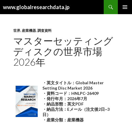
検
www.globalresearchdata.jp
索
コ
メインメ
ン
ニュー
テ
ン
世界
,
産業機器
,
調査資料
ツ
マスターセッティング
へ
ディスクの世界市場
ス
キ
2026年
ッ
プ
・英文タイトル：Global Master
Setting Disc Market 2026
・資料コード：HNLPC-26409
・発行年月：2026年7月
・納品形態：英文PDF
・納品方法：Eメール（注文後2日~3
日）
・産業分類：産業機器